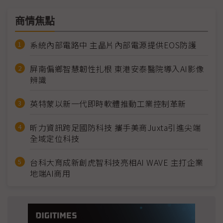
商情焦點
系統內部電路中 主晶片內部電源提供EOS防護
屏南偏鄉智慧韌性扎根 東港安泰醫院導入AI影像
辨識
英特蒙以新一代即時軟體推動工業控制革新
昕力資訊跨足國防科技 攜手美商Juxta引進尖端
全域定位科技
台科大育成新創虎智科技亮相AI WAVE 主打企業
地端AI商用