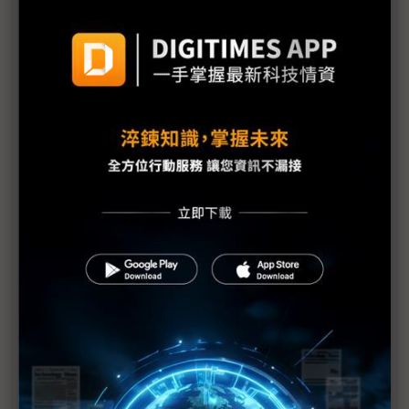
的顯示器展
友達攻CPO與低軌衛星、群創搶FOPLP 柯富仁喚
「別再叫我面板大廠」
錼創Micro LED AR智慧眼鏡成功搭上工控、無人機
新款晶片2026接單生產
「在台灣做材料不切入半導體很可惜」 明基材力跨
先進製程及封裝布局
面板上半年訂單超預期 下半年能見度有隱憂
幫解決鈣鈦礦量產瓶頸 創為攜友來新能源切入「自
供電」應用
群創CarUX展購併Pioneer綜效 首發智慧座艙模擬系
統強化「影音一體」