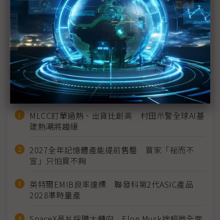
先進封裝、光通訊商機少不了玻璃 康寧Touch
Taiwan不只秀顯示器實力
Nanomade量子穿隧感測技術亮相Touch Taiwan
NB、穿戴裝置都可應用
近７天熱門報導
MLCC訂單過熱、出貨比創高 村田示警全球AI基
建熱潮將趨緩
2027全年記憶體產能提前售罄 買家「祕而不
宣」只怕買不夠
英特爾EMIB良率達標 聯發科第2代ASIC產品
2028準時量產
SpaceX晶片採購大轉向 Elon Musk捨超微全面