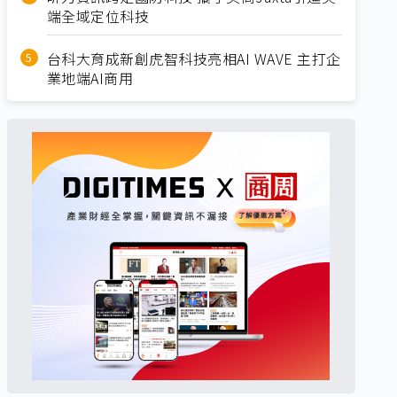
端全域定位科技
台科大育成新創虎智科技亮相AI WAVE 主打企
業地端AI商用