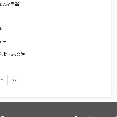
電競電視顯示器
吋
顯示器
n勾勒未來交通
2
>>