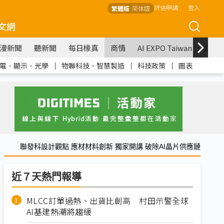
評估申請
登入
繁體版
简体版
文網
漫新聞
聽新聞
每日椽真
商情
AI EXPO Taiwan
COM
電．顯示．光學
｜
物聯科技．智慧製造
｜
科技政策
｜
圖表
聯發科設計觀點 應材材料創新 獨家開講 破除AI晶片供應鏈
近７天熱門報導
MLCC訂單過熱、出貨比創高 村田示警全球
AI基建熱潮將趨緩