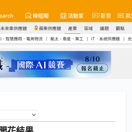
earch
椽經閣
活動家
影音
英
未來車供應鏈
蘋果供應鏈
產業
區域
議題
觀點
AI．智慧應用．電商物流
｜
航太．衛星．軍工
｜
IT．系統供應鏈
｜
光
開花結果