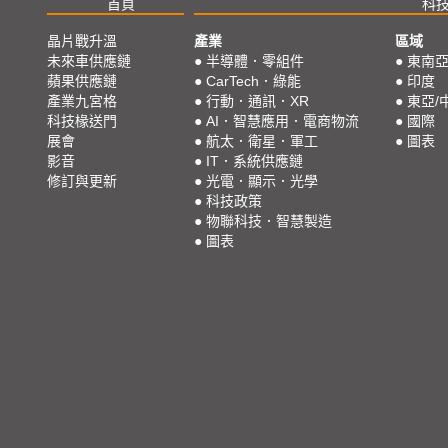
首頁
科
晶片戰升溫
產業
區域
未來車供應鏈
●
半導體．零組件
●
東南
蘋果供應鏈
●
CarTech．綠能
●
印度
產業九宮格
●
行動．通訊．XR
●
東亞/
科技椽送門
●
AI．智慧應用．電商物流
●
國際
展會
●
航太．衛星．軍工
●
圖表
影音
●
IT．系統供應鏈
修訂與更新
●
光電．顯示．光學
●
科技政策
●
物聯科技．智慧製造
●
圖表