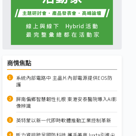
商情焦點
系統內部電路中 主晶片內部電源提供EOS防
護
屏南偏鄉智慧韌性扎根 東港安泰醫院導入AI影
像辨識
英特蒙以新一代即時軟體推動工業控制革新
昕力資訊跨足國防科技 攜手美商Juxta引進尖