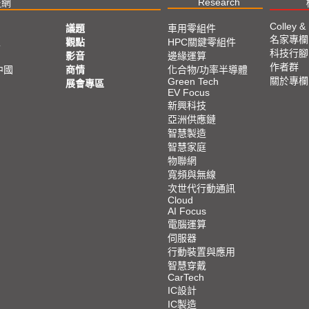
Research
技網
Colley &
議題
車用零組件
名家專欄
亞
觀點
HPC關鍵零組件
科技行腳
影音
邊緣運算
作者群
中國
商情
化合物/功率半導體
關於專欄
Green Tech
展會專區
EV Focus
新興科技
亞洲供應鏈
智慧製造
智慧家庭
物聯網
寬頻與無線
次世代行動通訊
Cloud
AI Focus
電腦運算
伺服器
行動裝置與應用
智慧穿戴
CarTech
IC設計
IC製造