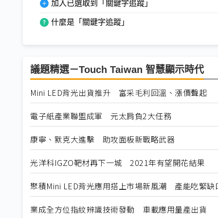
加入已選取到「關鍵字追蹤」
什麼是「關鍵字追蹤」
議題精選－Touch Taiwan 智慧顯示時代
Mini LED背光出貨推升 富采毛利回溫、漲價聲起
電子紙產業聯盟成軍 元太肩負2大任務
康寧、默克大進擊 助攻面板新戰略武器
光洋科IGZO靶材再下一城 2021年有望開花結果
聚積Mini LED背光應用搭上市場新風潮 產能吃緊缺
業成全方位指紋辨識技術發動 車載應用量產出貨