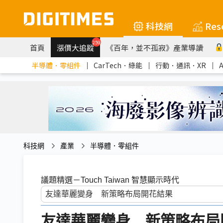
科技網
Res
259
首頁
漲價大追蹤
《百年，並不孤寂》產業導讀
半導體．零組件
｜
CarTech．綠能
｜
行動．通訊．XR
｜
科技網
產業
半導體．零組件
議題精選－Touch Taiwan 智慧顯示時代
友達華麗變身 新策略布局