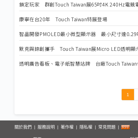
鎖定玩家 群創Touch Taiwan展65吋4K 240Hz
康寧在台20年 Touch Taiwan特展登場
智晶開發PMOLED最小微型顯示器 最小尺寸達0.29
默克與錼創攜手 Touch Taiwan展Micro LED透明
透明廣告看板、電子紙智慧站牌 台廠Touch Taiwa
1
關於我們
服務說明
著作權
隱私權
常見問題
|
|
|
|
|