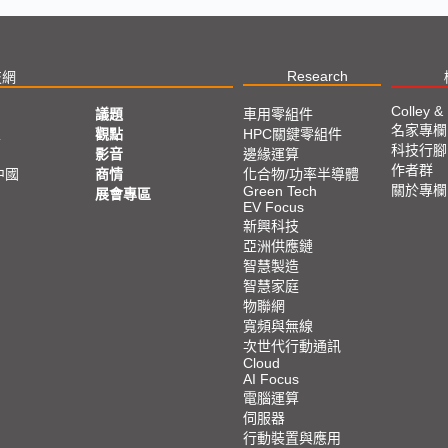
Research
技網
Colley &
議題
車用零組件
名家專欄
亞
觀點
HPC關鍵零組件
科技行腳
影音
邊緣運算
作者群
中國
商情
化合物/功率半導體
關於專欄
Green Tech
展會專區
EV Focus
新興科技
亞洲供應鏈
智慧製造
智慧家庭
物聯網
寬頻與無線
次世代行動通訊
Cloud
AI Focus
電腦運算
伺服器
行動裝置與應用