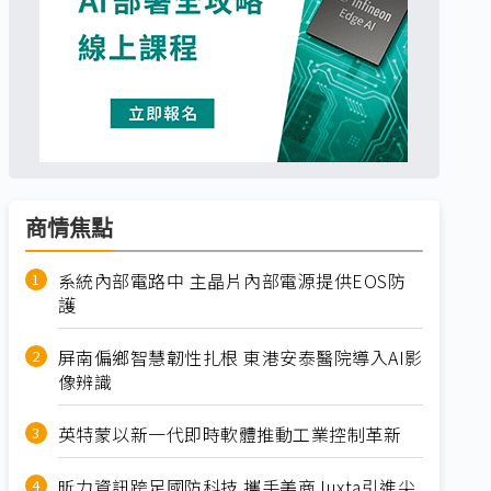
商情焦點
系統內部電路中 主晶片內部電源提供EOS防
護
屏南偏鄉智慧韌性扎根 東港安泰醫院導入AI影
像辨識
英特蒙以新一代即時軟體推動工業控制革新
昕力資訊跨足國防科技 攜手美商Juxta引進尖