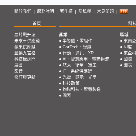
關於我們
服務說明
著作權
隱私權
常見問題
|
|
|
|
|
首頁
科
晶片戰升溫
產業
區域
未來車供應鏈
●
半導體．零組件
●
東南
蘋果供應鏈
●
CarTech．綠能
●
印度
產業九宮格
●
行動．通訊．XR
●
東亞/
科技椽送門
●
AI．智慧應用．電商物流
●
國際
展會
●
航太．衛星．軍工
●
圖表
影音
●
IT．系統供應鏈
修訂與更新
●
光電．顯示．光學
●
科技政策
●
物聯科技．智慧製造
●
圖表