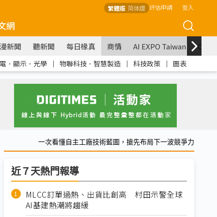
評估申請
登入
繁體版
简体版
文網
漫新聞
聽新聞
每日椽真
商情
AI EXPO Taiwan
COM
電．顯示．光學
｜
物聯科技．智慧製造
｜
科技政策
｜
圖表
一次看懂自主工廠技術藍圖，搶先布局下一波競爭力
近７天熱門報導
MLCC訂單過熱、出貨比創高 村田示警全球
AI基建熱潮將趨緩