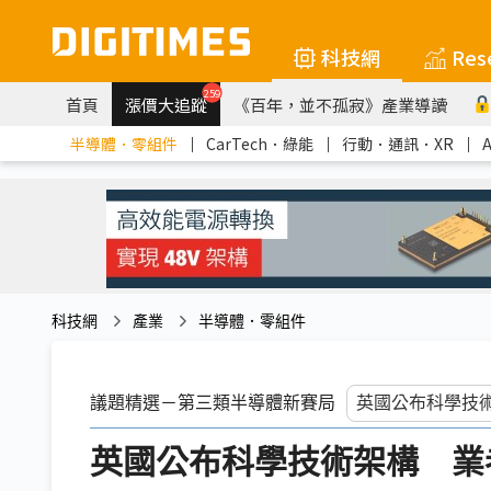
科技網
Res
259
首頁
漲價大追蹤
《百年，並不孤寂》產業導讀
半導體．零組件
｜
CarTech．綠能
｜
行動．通訊．XR
｜
科技網
產業
半導體．零組件
議題精選－第三類半導體新賽局
英國公布科學技術架構 業