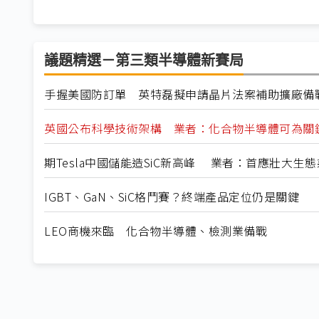
議題精選－第三類半導體新賽局
手握美國防訂單 英特磊擬申請晶片法案補助擴廠備
英國公布科學技術架構 業者：化合物半導體可為關
期Tesla中國儲能造SiC新高峰 業者：首應壯大生態
IGBT、GaN、SiC格鬥賽？終端產品定位仍是關鍵
LEO商機來臨 化合物半導體、檢測業備戰