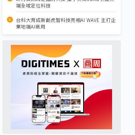
端全域定位科技
台科大育成新創虎智科技亮相AI WAVE 主打企
業地端AI商用