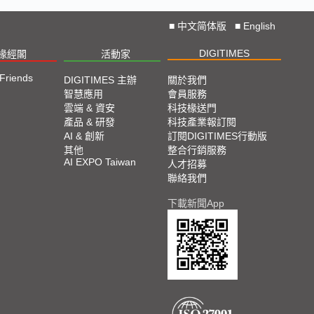
■
中文简体版
■
English
DIGITIMES
椽經閣
活動家
 Friends
DIGITIMES 主辦
關於我們
智慧應用
會員服務
雲端 & 資安
科技椽送門
產品 & 研發
科技產業報訂閱
AI & 創新
訂閱DIGITIMES行動版
其他
整合行銷服務
AI EXPO Taiwan
人才招募
聯絡我們
下載新聞App