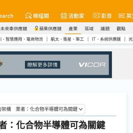
earch
椽經閣
活動家
影音
英
未來車供應鏈
蘋果供應鏈
產業
區域
議題
觀點
AI．智慧應用．電商物流
｜
航太．衛星．軍工
｜
IT．系統供應鏈
｜
光
者：化合物半導體可為關鍵