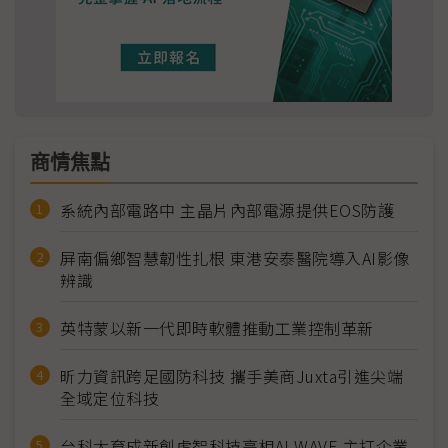
商情焦點
系統內部電路中 主晶片內部電源提供EOS防護
屏南偏鄉智慧韌性扎根 東港安泰醫院導入AI影像
辨識
英特蒙以新一代即時軟體推動工業控制革新
昕力資訊跨足國防科技 攜手美商Juxta引進尖端
全域定位科技
台科大育成新創虎智科技亮相AI WAVE 主打企業