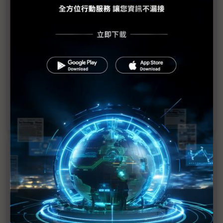
川普鋼鐵關稅衝擊車廠 現代、起亞在哪生產都不對
SK海力士美國營收倍增 川普預告半導體關稅成變數
繼鋼鋁進口關稅 川普再計劃對多國實施對等關稅
川普宣布進口鋼鋁全面徵收25%關稅 汽車、半導體
與藥品恐列下一波
川普：將對全球各國徵收25%鋼、鋁關稅
近７天熱門報導
MLCC訂單過熱、出貨比創高 村田示警全球AI基
建熱潮將趨緩
2027全年記憶體產能提前售罄 買家「祕而不
宣」只怕買不夠