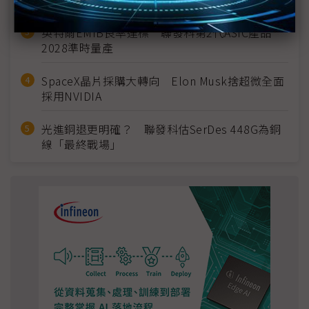
英特爾EMIB良率達標 聯發科第2代ASIC產品
2028準時量產
SpaceX晶片採購大轉向 Elon Musk捨超微全面
採用NVIDIA
光進銅退更明確？ 聯發科估SerDes 448G為銅
線「最終戰場」