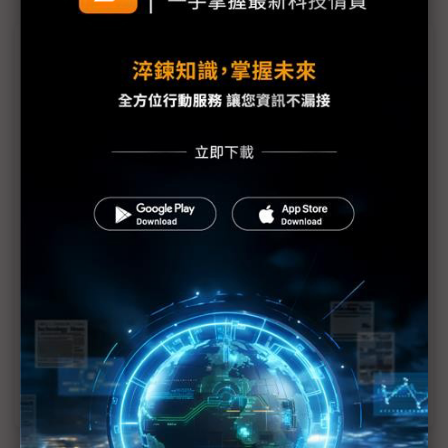
議題精選－彭双浪剖析關稅戰
彭双浪全面剖析關稅戰 後段模組「美國製造」可行
面板前進美國製造 雙虎沒興趣、JDI作開路先鋒
川普鬆口大降中國關稅 彭双浪：關稅超過50%沒有
意義
美國點名赴美 彭双浪：顯示器產業具國安層級價值
中美大象打架震動市場板塊 彭双浪樂見韓中齊推
「Micro LED成主流」
前進「美國製造」 面板雙虎都Say No