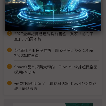
近７天熱門報導
MLCC訂單過熱、出貨比創高 村田示警全球AI基
建熱潮將趨緩
2027全年記憶體產能提前售罄 買家「祕而不
宣」只怕買不夠
英特爾EMIB良率達標 聯發科第2代ASIC產品
2028準時量產
SpaceX晶片採購大轉向 Elon Musk捨超微全面
採用NVIDIA
光進銅退更明確？ 聯發科估SerDes 448G為銅
線「最終戰場」