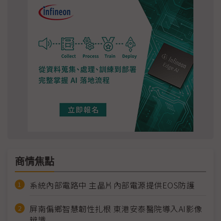
商情焦點
系統內部電路中 主晶片內部電源提供EOS防護
屏南偏鄉智慧韌性扎根 東港安泰醫院導入AI影像
辨識