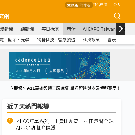
評估申請
登入
繁體版
简体版
文網
漫新聞
聽新聞
每日椽真
商情
AI EXPO Taiwan
COM
電．顯示．光學
｜
物聯科技．智慧製造
｜
科技政策
｜
圖表
立即報名9/11高雄智慧工廠論壇-掌握智造與零碳轉型賽局！
近７天熱門報導
MLCC訂單過熱、出貨比創高 村田示警全球
AI基建熱潮將趨緩