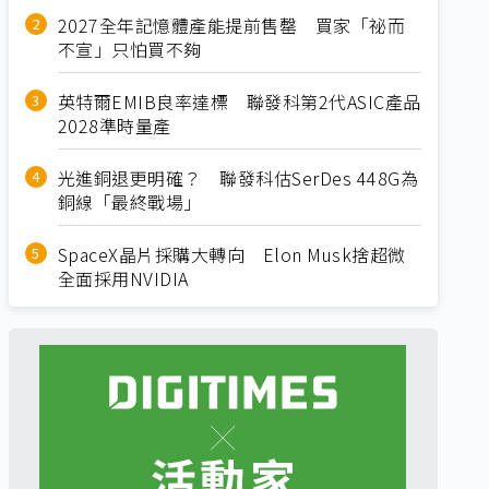
2027全年記憶體產能提前售罄 買家「祕而
不宣」只怕買不夠
英特爾EMIB良率達標 聯發科第2代ASIC產品
2028準時量產
光進銅退更明確？ 聯發科估SerDes 448G為
銅線「最終戰場」
SpaceX晶片採購大轉向 Elon Musk捨超微
全面採用NVIDIA