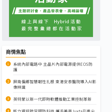
商情焦點
系統內部電路中 主晶片內部電源提供EOS防
護
屏南偏鄉智慧韌性扎根 東港安泰醫院導入AI影
像辨識
英特蒙以新一代即時軟體推動工業控制革新
昕力資訊跨足國防科技 攜手美商Juxta引進尖