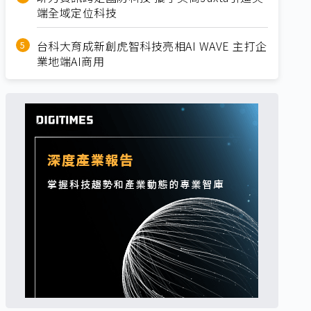
端全域定位科技
台科大育成新創虎智科技亮相AI WAVE 主打企
業地端AI商用