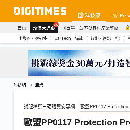
科技網
Res
257
首頁
漲價大追蹤
《百年，並不孤寂》產業導讀
半導體．零組件
｜
CarTech．綠能
｜
行動．通訊．XR
｜
科技網
產業
議題精選－硬體資安專欄
歐盟PP0117 Protection