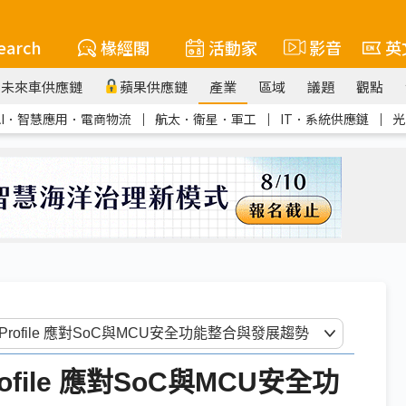
earch
椽經閣
活動家
影音
英
未來車供應鏈
蘋果供應鏈
產業
區域
議題
觀點
AI．智慧應用．電商物流
｜
航太．衛星．軍工
｜
IT．系統供應鏈
｜
光
 Profile 應對SoC與MCU安全功