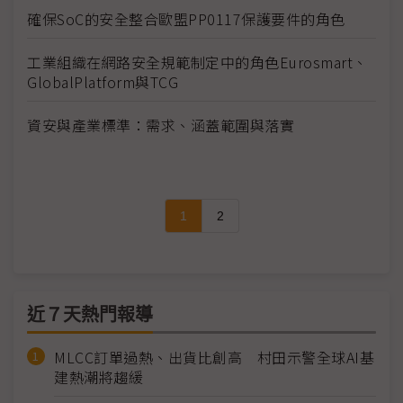
確保SoC的安全整合歐盟PP0117保護要件的角色
工業組織在網路安全規範制定中的角色Eurosmart、
GlobalPlatform與TCG
資安與產業標準：需求、涵蓋範圍與落實
1
2
近７天熱門報導
MLCC訂單過熱、出貨比創高 村田示警全球AI基
建熱潮將趨緩