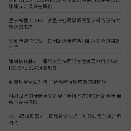
速達成合規與差異化
量子韌性：以PQC後量子密碼學保護全球網路設備供
應鏈的未來
從韌體到信任根：快閃記憶體成為伺服器安全的關鍵
推手
建構信任基石：運用安全快閃記憶體實現車用系統的
ISO/SAE 21434合規性
韌體攻擊全面升級 平台韌體復原成為關鍵防線
AIoT世代的硬體資安危機：無所不在的快閃記憶體 無
所不在的風險
2025最新歐盟RED硬體資安法規：無線裝置全新合規
時代