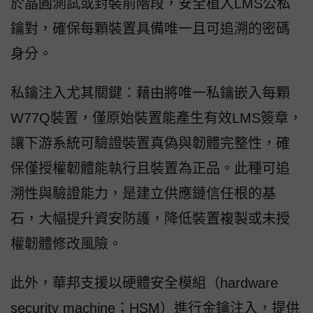
於晶圓測試或封裝前階段，安全植入LMS公私
鑰對，確保每顆裝置具備唯一且可追溯的密碼
身分。
私鑰注入尤其關鍵：藉由將唯一私鑰嵌入每顆
W77Q裝置，僅原始裝置能產生有效LMS簽章，
讓下游系統可驗證裝置真偽與韌體完整性，確
保僅授權韌體能執行且裝置為正品。此種可追
溯性與驗證能力，是建立供應鏈信任根的基
石，大幅提升資安防護，降低裝置複製或未授
權韌體修改風險。
此外，華邦支援以硬體安全模組（hardware
security machine；HSM）進行金鑰注入，提供