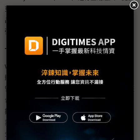
更強金鑰保護與可驗證注入流程，協助客戶於
晶片製造與組裝階段建立安全信任根，進一步
強化供應鏈安全。
一站式安全儲存方案 加速未來安全架構落地
W77Q的真正價值，不僅在於解決「安全記憶
體」問題，更協助開發者處理許多原本需自行
管理的支援性任務：1. 提供即用型API，便於整
合韌體驗證流程。2. 金鑰安全儲存與區域存取
控制由W77Q硬體處理，節省主機資源。3. 專
業資安團隊支援，提供ISO 26262（功能安
全）、ISO/SAE 21434（汽車網路安全）與