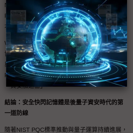
NIST PFR合規文件及測試報告。4. 與標準SPI
Flash針腳兼容，無需額外硬體空間，便於低成
本整合。
W77Q同時支援ISO 26262與ISO/SAE 21434，
協助製造商滿足現代嵌入式與車用系統的安全
與資安合規需求。對於需要導入功能安全、
PQC或平台韌體韌性的團隊而言，這是理想的
「資安加速器」。
結論：安全快閃記憶體是後量子資安時代的第
一道防線
隨著NIST PQC標準推動與量子運算持續進展，