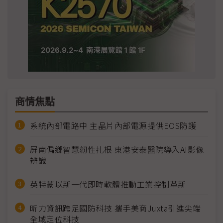
商情焦點
系統內部電路中 主晶片內部電源提供EOS防護
屏南偏鄉智慧韌性扎根 東港安泰醫院導入AI影像
辨識
英特蒙以新一代即時軟體推動工業控制革新
昕力資訊跨足國防科技 攜手美商Juxta引進尖端
全域定位科技