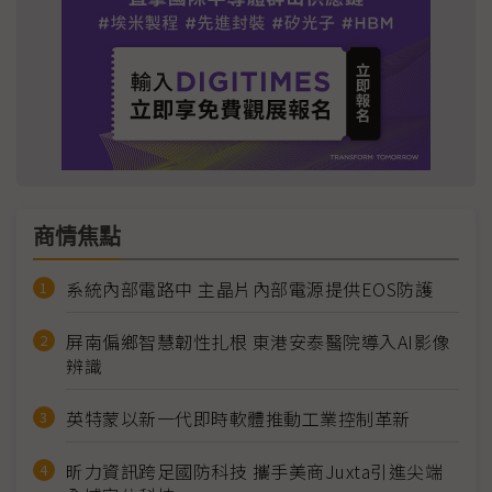
商情焦點
系統內部電路中 主晶片內部電源提供EOS防護
屏南偏鄉智慧韌性扎根 東港安泰醫院導入AI影像
辨識
英特蒙以新一代即時軟體推動工業控制革新
昕力資訊跨足國防科技 攜手美商Juxta引進尖端