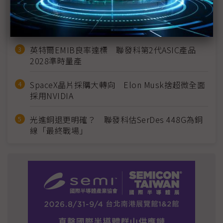
2027全年記憶體產能提前售罄 買家「祕而不
宣」只怕買不夠
英特爾EMIB良率達標 聯發科第2代ASIC產品
2028準時量產
SpaceX晶片採購大轉向 Elon Musk捨超微全面
採用NVIDIA
光進銅退更明確？ 聯發科估SerDes 448G為銅
線「最終戰場」