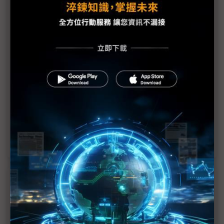
議題精選－機器人台美合作十字路口
南韓現代瞄準美國「南方MIT」人才 台廠布局人形
機器人慢了？
台晶片業者「機器人領域」鴨子划水 看好美國去中
化契機敲門
鏈結美國實證場域 台美打造雙邊機器人聯盟
赴美投資不只半導體 台灣機器人聚落成形落腳喬治
亞州
近７天熱門報導
MLCC訂單過熱、出貨比創高 村田示警全球AI基
建熱潮將趨緩