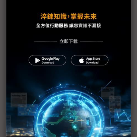
北美最大顯示器展InfoCommm 三星、樂金產品均
可見AI
振曜董座換人 看好彩色閱讀器換機潮湧現
電子紙彩色換機潮來臨 元太兩大業務持續前行
電子紙DDI庫存回補力道湧現
業界期待彩色規格升級潮
元太擁電子紙訂價權 看重滲透率甚於毛利率
從最佳人氣到最佳顯示科技，元太哪項技術風靡
SID？
近７天熱門報導