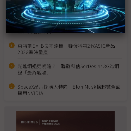
MLCC訂單過熱、出貨比創高 村田示警全球AI基
建熱潮將趨緩
2027全年記憶體產能提前售罄 買家「祕而不
宣」只怕買不夠
英特爾EMIB良率達標 聯發科第2代ASIC產品
2028準時量產
光進銅退更明確？ 聯發科估SerDes 448G為銅
線「最終戰場」
SpaceX晶片採購大轉向 Elon Musk捨超微全面
採用NVIDIA