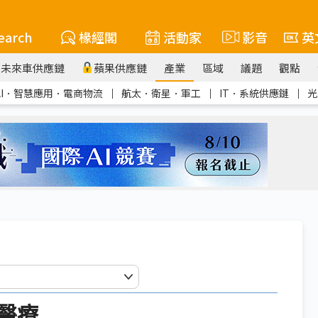
earch
椽經閣
活動家
影音
英
未來車供應鏈
蘋果供應鏈
產業
區域
議題
觀點
AI．智慧應用．電商物流
｜
航太．衛星．軍工
｜
IT．系統供應鏈
｜
光
醫療