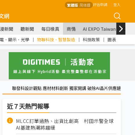
評估申請
登入
繁體版
简体版
文網
漫新聞
聽新聞
每日椽真
商情
AI EXPO Taiwan
COM
電．顯示．光學
｜
物聯科技．智慧製造
｜
科技政策
｜
圖表
聯發科設計觀點 應材材料創新 獨家開講 破除AI晶片供應鏈
近７天熱門報導
MLCC訂單過熱、出貨比創高 村田示警全球
AI基建熱潮將趨緩