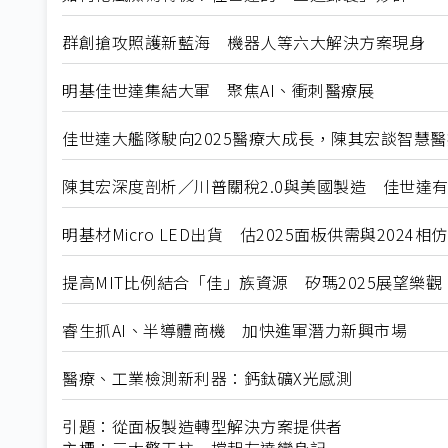
群創搶攻照護新藍海 機器人等六大解決方案現身
明基佳世達集結大軍 聚焦AI、衝刺醫療展
佳世達大艦隊駛向2025醫療大成長，陳其宏談智慧醫
陳其宏深度剖析／川普關稅2.0與美國製造 佳世達
明基材Micro LED出貨 估2025面板供需與2024相仿
提高MIT比例結合「佳」族資源 矽瑪2025展望樂觀
睿生抓AI、半導體商機 加快進軍潛力新興市場
醫療、工業檢測新利器：鈣鈦礦X光感測
引題：從面板製造轉型解決方案提供者
主標：三大擎天柱 撐起友達變身記