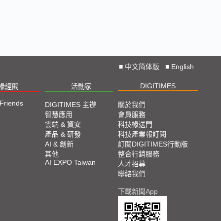
■
中文简体版
■
English
DIGITIMES
椽經閣
活動家
 Friends
DIGITIMES 主辦
關於我們
智慧應用
會員服務
雲端 & 資安
科技椽送門
產品 & 研發
科技產業報訂閱
AI & 創新
訂閱DIGITIMES行動版
其他
整合行銷服務
AI EXPO Taiwan
人才招募
聯絡我們
下載新聞App