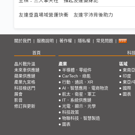
友達垂直場域營運快衝 友達宇沛背後助力
關於我們
服務說明
著作權
隱私權
常見問題
|
|
|
|
|
首頁
科
晶片戰升溫
產業
區域
未來車供應鏈
●
半導體．零組件
●
東南
蘋果供應鏈
●
CarTech．綠能
●
印度
產業九宮格
●
行動．通訊．XR
●
東亞/
科技椽送門
●
AI．智慧應用．電商物流
●
國際
展會
●
航太．衛星．軍工
●
圖表
影音
●
IT．系統供應鏈
修訂與更新
●
光電．顯示．光學
●
科技政策
●
物聯科技．智慧製造
●
圖表