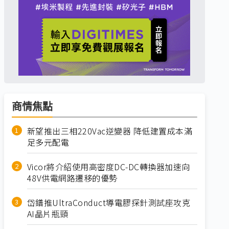
商情焦點
新望推出三相220Vac逆變器 降低建置成本滿
足多元配電
Vicor將介紹使用高密度DC-DC轉換器加速向
48V供電網路遷移的優勢
岱鐠推UltraConduct導電膠探針測試座攻克
AI晶片瓶頸