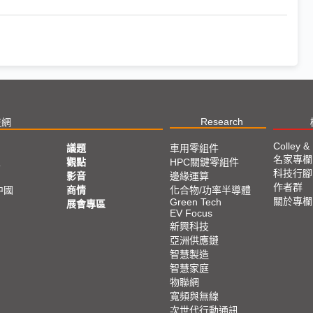
Research
技網
Colley &
議題
車用零組件
名家專欄
亞
觀點
HPC關鍵零組件
科技行腳
影音
邊緣運算
作者群
中國
商情
化合物/功率半導體
關於專欄
Green Tech
展會專區
EV Focus
新興科技
亞洲供應鏈
智慧製造
智慧家庭
物聯網
寬頻與無線
次世代行動通訊