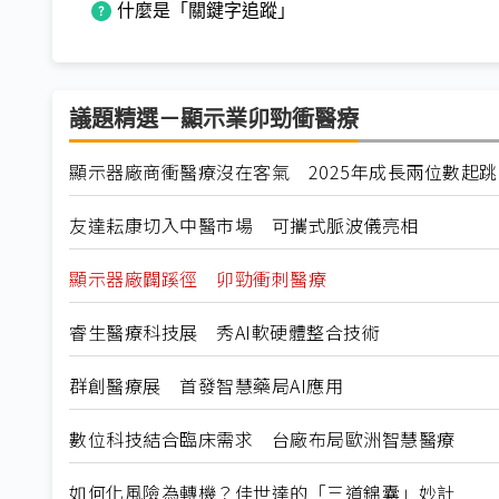
什麼是「關鍵字追蹤」
議題精選－顯示業卯勁衝醫療
顯示器廠商衝醫療沒在客氣 2025年成長兩位數起跳
友達耘康切入中醫市場 可攜式脈波儀亮相
顯示器廠闢蹊徑 卯勁衝刺醫療
睿生醫療科技展 秀AI軟硬體整合技術
群創醫療展 首發智慧藥局AI應用
數位科技結合臨床需求 台廠布局歐洲智慧醫療
如何化風險為轉機？佳世達的「三道錦囊」妙計