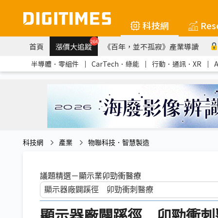
科技網
Res
264
首頁
漲價大追蹤
《百年，並不孤寂》產業導讀
半導體．零組件
｜
CarTech．綠能
｜
行動．通訊．XR
｜
科技網
產業
物聯科技．智慧製造
議題精選－顯示業卯勁衝醫療
顯示器廠闢蹊徑 卯勁衝刺