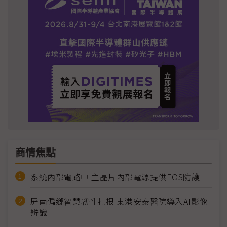
商情焦點
系統內部電路中 主晶片內部電源提供EOS防護
屏南偏鄉智慧韌性扎根 東港安泰醫院導入AI影像
辨識