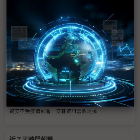
物聯網裝置五花八門 資安規範如何兼顧？
抖音成立內容諮委會 回應假新聞疑慮
疫催宅經濟 金融資安需求風起
借疫行駭 口罩預購、下載App也有資安危機？
疫情迫降 遠距藥方成趨勢
資安議題日趨重要 雲端、郵件安全不可忽視
疫情帶動視訊需求 Zoom成長卻漸緩
資安不受疫情影響 安碁資訊營收走揚
近７天熱門報導