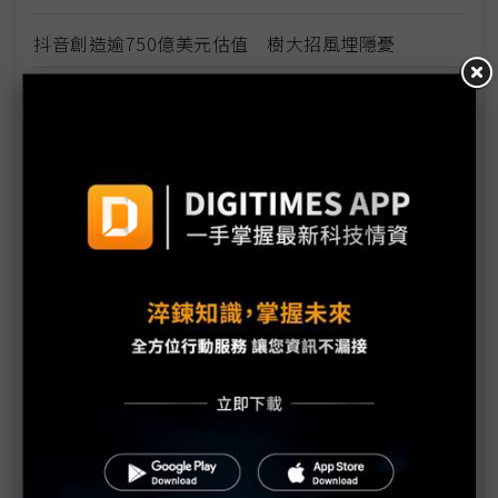
抖音創造逾750億美元估值 樹大招風埋隱憂
資安隱私風險考量 紐約學校禁用Zoom
政院公布2021年施政方針 強化太空、量子、資安及
AI布局
物聯網資安漏洞難防 威脅層出不窮
疫情燒出資安新危機
Zoom有洩漏個資風險 並將使用習慣傳給Facebook
宅經濟帶動遊戲需求 資安威脅仍不可小覷
疫情對通訊科技產業造成重大影響 凸顯5G通訊刻不
容緩