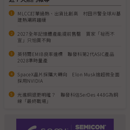
MLCC訂單過熱、出貨比創高 村田示警全球AI基
建熱潮將趨緩
2027全年記憶體產能提前售罄 買家「祕而不
宣」只怕買不夠
英特爾EMIB良率達標 聯發科第2代ASIC產品
2028準時量產
SpaceX晶片採購大轉向 Elon Musk捨超微全面
採用NVIDIA
光進銅退更明確？ 聯發科估SerDes 448G為銅
線「最終戰場」