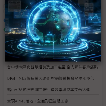
產能
製造業
緯謙科技
5G
工業4.0
智慧製造
加入已選取到「關鍵字追蹤」
什麼是「關鍵字追蹤」
議題精選－2021智慧工廠(台北場)論壇專輯
迎戰智慧製造淘汰賽 企業亟欲鍛鍊數位即戰力
台中精機深化智慧組裝及加工能量 全力解決客戶痛點
DIGITIMES製造業大調查 智慧製造投資呈現兩極化
藉由AI視覺檢查 讓工廠生產效率與良率突飛猛進
實現AI/ML落地，全面形塑智慧工廠