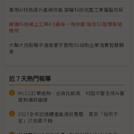
善用AI特色提升產線效能 宸曜科技完整工業電腦布局
緯謙科技補上工業4.0最後一塊拼圖 強攻5G智慧製造
應用
大聯大控股聯手淮南寰宇善用5G協助企業落實智慧願
景
近７天熱門報導
MLCC訂單過熱、出貨比創高 村田示警全球AI基
建熱潮將趨緩
2027全年記憶體產能提前售罄 買家「祕而不
宣」只怕買不夠