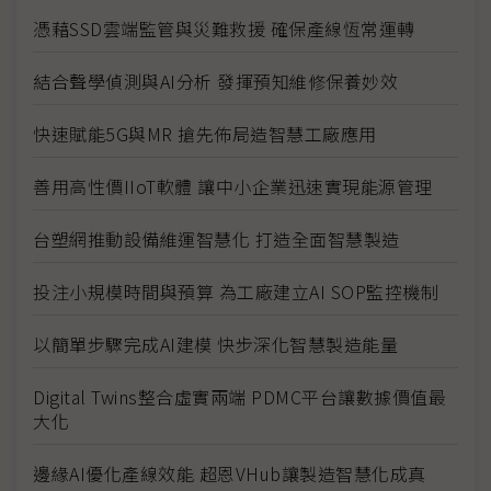
憑藉SSD雲端監管與災難救援 確保產線恆常運轉
結合聲學偵測與AI分析 發揮預知維修保養妙效
快速賦能5G與MR 搶先佈局造智慧工廠應用
善用高性價IIoT軟體 讓中小企業迅速實現能源管理
台塑網推動設備維運智慧化 打造全面智慧製造
投注小規模時間與預算 為工廠建立AI SOP監控機制
以簡單步驟完成AI建模 快步深化智慧製造能量
Digital Twins整合虛實兩端 PDMC平台讓數據價值最
大化
邊緣AI優化產線效能 超恩VHub讓製造智慧化成真