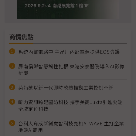
商情焦點
系統內部電路中 主晶片內部電源提供EOS防護
屏南偏鄉智慧韌性扎根 東港安泰醫院導入AI影像
辨識
英特蒙以新一代即時軟體推動工業控制革新
昕力資訊跨足國防科技 攜手美商Juxta引進尖端
全域定位科技
台科大育成新創虎智科技亮相AI WAVE 主打企業
地端AI商用