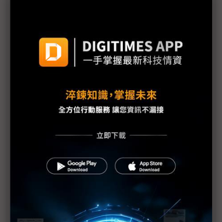
議題精選－FOPLP商機蓄勢待發
面板級扇出型封裝加速 AI晶片雙雄傳找上OSAT 取
代CoWoS機率不大
Micro LED、先進封裝左右開弓 東捷新成長動能
2025年湧現
雙虎跨域奔向新藍海 非面板布局節節攀
洪進揚：先進封裝產業將與面板同大 群創一期未量
產二期將啟動
面板雙虎跨向半導體之路大不同：群創「大膽」攻先
進封裝、友達從小金雞切入
群創活用舊世代線 MEMS on Glass量產準備好了
面板雙虎押寶Micro LED、PLP 東捷通吃