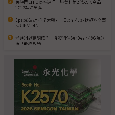
英特爾EMIB良率達標 聯發科第2代ASIC產品
2028準時量產
SpaceX晶片採購大轉向 Elon Musk捨超微全面
採用NVIDIA
光進銅退更明確？ 聯發科估SerDes 448G為銅
線「最終戰場」