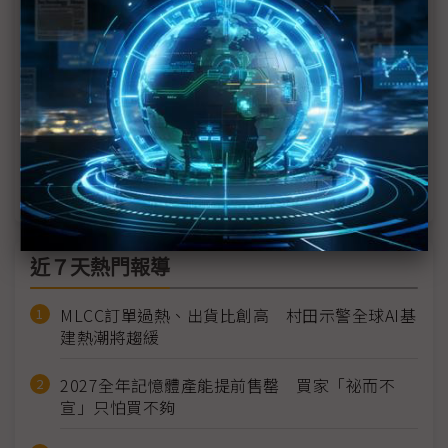
三星將於2.5D封裝導入FOPLP 盼AI晶片代工、HBM
一把抓
群創起家厝 「華麗升級」全球最大尺寸FOPLP廠
CoWoS短缺、FOPLP迎契機？ 轉向關鍵取決於風
險和成本
近７天熱門報導
MLCC訂單過熱、出貨比創高 村田示警全球AI基
建熱潮將趨緩
2027全年記憶體產能提前售罄 買家「祕而不
宣」只怕買不夠