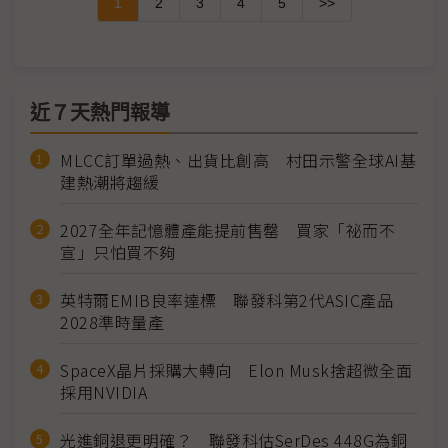
1
2
3
4
5
>>
近７天熱門報導
MLCC訂單過熱、出貨比創高 村田示警全球AI基
建熱潮將趨緩
2027全年記憶體產能提前售罄 買家「祕而不
宣」只怕買不夠
英特爾EMIB良率達標 聯發科第2代ASIC產品
2028準時量產
SpaceX晶片採購大轉向 Elon Musk捨超微全面
採用NVIDIA
光進銅退更明確？ 聯發科估SerDes 448G為銅