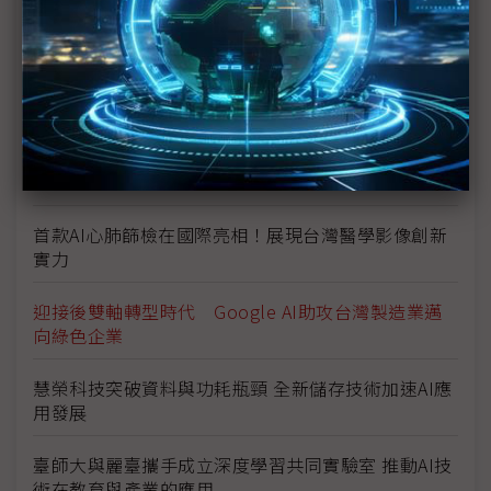
議題精選－AI專欄
小螺絲到大數據：Bossard緊固件在AI伺服器的應用
AMAX引領生成式 AI 與即時運動數據革命
思想科技助企業加速落實 AI 應用，完整顧問服務突破
創新挑戰
首款AI心肺篩檢在國際亮相！展現台灣醫學影像創新
實力
迎接後雙軸轉型時代 Google AI助攻台灣製造業邁
向綠色企業
慧榮科技突破資料與功耗瓶頸 全新儲存技術加速AI應
用發展
臺師大與麗臺攜手成立深度學習共同實驗室 推動AI技
術在教育與產業的應用