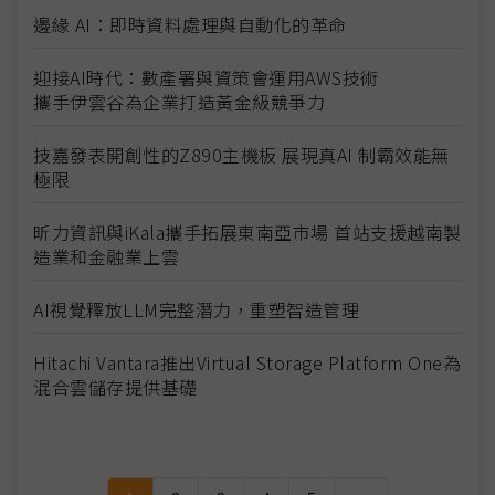
邊緣 AI：即時資料處理與自動化的革命
迎接AI時代：數產署與資策會運用AWS技術
攜手伊雲谷為企業打造黃金級競爭力
技嘉發表開創性的Z890主機板 展現真AI 制霸效能無
極限
昕力資訊與iKala攜手拓展東南亞市場 首站支援越南製
造業和金融業上雲
AI視覺釋放LLM完整潛力，重塑智造管理
Hitachi Vantara推出Virtual Storage Platform One為
混合雲儲存提供基礎