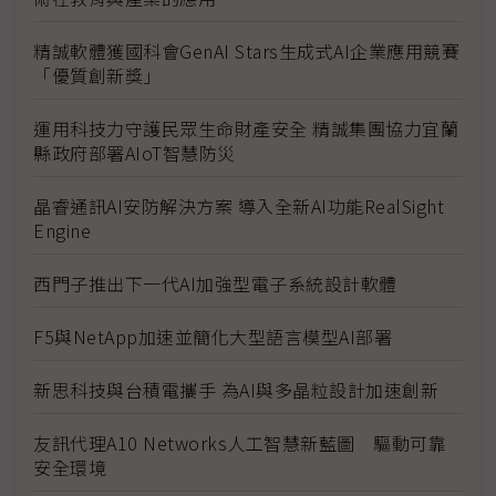
精誠軟體獲國科會GenAI Stars生成式AI企業應用競賽
「優質創新獎」
運用科技力守護民眾生命財產安全 精誠集團協力宜蘭
縣政府部署AIoT智慧防災
晶睿通訊AI安防解決方案 導入全新AI功能RealSight
Engine
西門子推出下一代AI加強型電子系統設計軟體
F5與NetApp加速並簡化大型語言模型AI部署
新思科技與台積電攜手 為AI與多晶粒設計加速創新
友訊代理A10 Networks人工智慧新藍圖 驅動可靠
安全環境