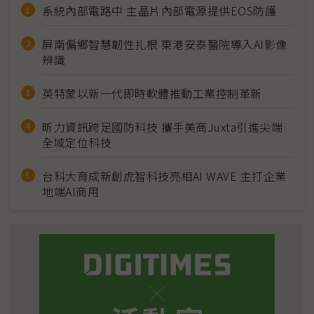
系統內部電路中 主晶片內部電源提供EOS防護
屏南偏鄉智慧韌性扎根 東港安泰醫院導入AI影像
辨識
英特蒙以新一代即時軟體推動工業控制革新
昕力資訊跨足國防科技 攜手美商Juxta引進尖端
全域定位科技
台科大育成新創虎智科技亮相AI WAVE 主打企業
地端AI商用