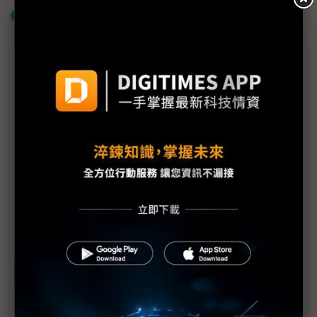
什麼是「關鍵字追蹤」
議題精選－Sam Altman全球攀商
Sam Altman再次全球巡迴 在亞洲、歐洲及中東尋AI
競爭力
Figure AI高調分手OpenAI 下一個離開的會是微軟
嗎？
Figure AI為何分手OpenAI？創辦人：機器人需要自
己的AI大腦
OpenAI CEO訪歐 宣布在德設點、樂見歐洲版星門
Kakao與OpenAI結盟 禁用中國DeepSeek AI
看好AI成本持續降低 Sam Altman重申印度市場重要