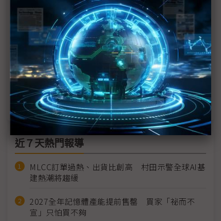
性
時隔1年再訪韓 Altman有望與三星、SK高層談AI合
作
三星、軟銀、OpenAI三巨頭會談 涵蓋星門計畫、
AI、手機戰略
Altman密集會晤韓企領袖 共商AI合作、星門計畫
近７天熱門報導
MLCC訂單過熱、出貨比創高 村田示警全球AI基
建熱潮將趨緩
2027全年記憶體產能提前售罄 買家「祕而不
宣」只怕買不夠