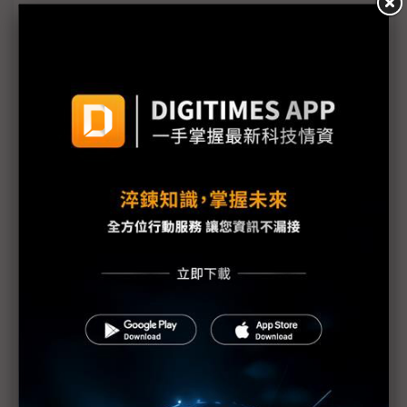
南韓政府加碼33兆韓元 支援半導體度美關稅
對等關稅豁免手機等產品 南韓果鏈鬆口氣仍無法輕
忽
美半導體關稅將至 三星、SK海力士擴大投資與否成
難題
關稅保護主義助攻 美光挑戰韓廠HBM霸主地位
三星2奈米再出擊 瞄準DeepX新一代AI晶片
關稅持續變 樂金棄東南亞回防美墨
美關稅政策在即 Google再求南韓高精地圖資料移轉
惹議
遭美列為「敏感國家」 南韓業界憂心無形壁壘