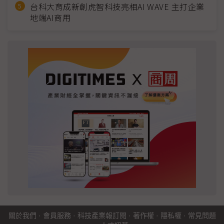
台科大育成新創虎智科技亮相AI WAVE 主打企業
地端AI商用
關於我們
·
會員服務
·
科技產業報訂閱
·
著作權
·
隱私權
·
常見問題