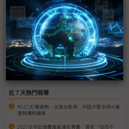
南韓3月ICT出口復甦 半導體、顯示器促貿易順差
Bixby會說日文了 三星終端AI強攻日本市場
KT成功助泰國JTS建泰語LLM平台
南韓AI發展矛盾：專利多、模型少、人才缺
南韓半導體產業解鎖加班制 三星率先獲准
近７天熱門報導
MLCC訂單過熱、出貨比創高 村田示警全球AI基
建熱潮將趨緩
2027全年記憶體產能提前售罄 買家「祕而不