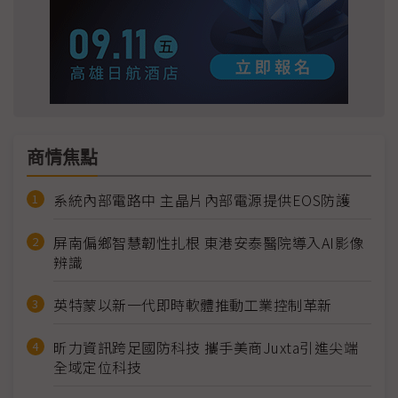
商情焦點
系統內部電路中 主晶片內部電源提供EOS防護
屏南偏鄉智慧韌性扎根 東港安泰醫院導入AI影像
辨識
英特蒙以新一代即時軟體推動工業控制革新
昕力資訊跨足國防科技 攜手美商Juxta引進尖端
全域定位科技