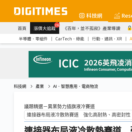
科技網
Res
259
首頁
漲價大追蹤
《百年，並不孤寂》產業導讀
半導體．零組件
｜
CarTech．綠能
｜
行動．通訊．XR
｜
科技網
產業
AI．智慧應用．電商物流
議題精選－異業勢力插旗液冷賽道
連接器布局液冷散熱賽道 