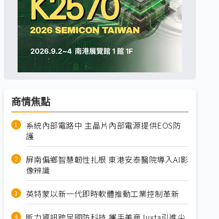
商情焦點
系統內部電路中 主晶片內部電源提供EOS防
護
屏南偏鄉智慧韌性扎根 東港安泰醫院導入AI影
像辨識
英特蒙以新一代即時軟體推動工業控制革新
昕力資訊跨足國防科技 攜手美商Juxta引進尖