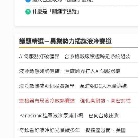
什麼是「關鍵字追蹤」
議題精選－異業勢力插旗液冷賽道
AI伺服器打破疆界 台系機殼廠積極跨足系統組裝
液冷散熱趨勢明確 台廠跨界打入AI伺服器鏈
液冷散熱成AI伺服器顯學 泵浦朝DC大水量邁進
連接器布局液冷散熱賽道 強化高耐熱、高密封性
Panasonic進軍液冷泵浦市場 已向台廠出貨
奇鋐看好液冷好光景續多年 擬擴產越南、美國