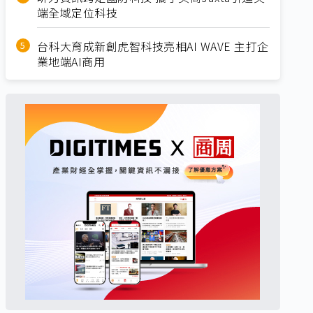
端全域定位科技
台科大育成新創虎智科技亮相AI WAVE 主打企
業地端AI商用