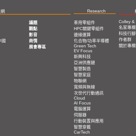
Research
技網
Colley &
議題
車用零組件
名家專欄
亞
觀點
HPC關鍵零組件
科技行腳
影音
邊緣運算
作者群
中國
商情
化合物/功率半導體
關於專欄
Green Tech
展會專區
EV Focus
新興科技
亞洲供應鏈
智慧製造
智慧家庭
物聯網
寬頻與無線
次世代行動通訊
Cloud
AI Focus
電腦運算
伺服器
行動裝置與應用
智慧穿戴
CarTech