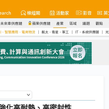
earch
椽經閣
活動家
影音
英
未來車供應鏈
蘋果供應鏈
產業
區域
議題
觀點
AI．智慧應用．電商物流
｜
航太．衛星．軍工
｜
IT．系統供應鏈
｜
光
強化高耐熱、高密封性