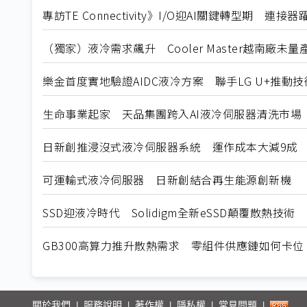
專訪TE Connectivity》I/O迎AI關鍵轉型期 連
（獨家）液冷需求飆升 Cooler Master越南廠未
樂金首度實地驗證AIDC液冷方案 聯手LG U+推動
生命事業起家 天品集團跨入AI液冷伺服器清洗市場
日新創推浸沒式液冷伺服器系統 運作成本大減9成
可運輸式液冷伺服器 日新創結合再生能源創新機
SSD迎液冷時代 Solidigm全新eSSD顛覆散熱技術
GB300高算力推升散熱需求 零組件供應鏈如何卡位
關於我們
服務說明
著作權
隱私權
常見問題
|
|
|
|
|