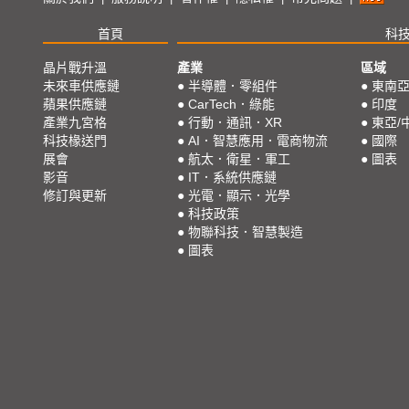
首頁
科
晶片戰升溫
產業
區域
未來車供應鏈
●
半導體．零組件
●
東南
蘋果供應鏈
●
CarTech．綠能
●
印度
產業九宮格
●
行動．通訊．XR
●
東亞/
科技椽送門
●
AI．智慧應用．電商物流
●
國際
展會
●
航太．衛星．軍工
●
圖表
影音
●
IT．系統供應鏈
修訂與更新
●
光電．顯示．光學
●
科技政策
●
物聯科技．智慧製造
●
圖表