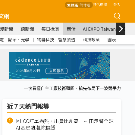
評估申請
登入
繁體版
简体版
文網
漫新聞
聽新聞
每日椽真
商情
AI EXPO Taiwan
COM
電．顯示．光學
｜
物聯科技．智慧製造
｜
科技政策
｜
圖表
一次看懂自主工廠技術藍圖，搶先布局下一波競爭力
近７天熱門報導
MLCC訂單過熱、出貨比創高 村田示警全球
AI基建熱潮將趨緩