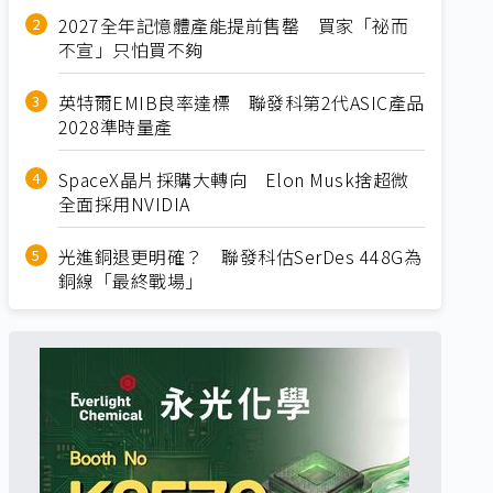
2027全年記憶體產能提前售罄 買家「祕而
不宣」只怕買不夠
英特爾EMIB良率達標 聯發科第2代ASIC產品
2028準時量產
SpaceX晶片採購大轉向 Elon Musk捨超微
全面採用NVIDIA
光進銅退更明確？ 聯發科估SerDes 448G為
銅線「最終戰場」