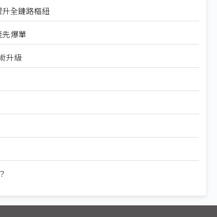
接器躍升全鏈路樞紐
量產先爆單
技術升級
？