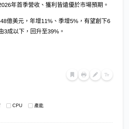
026年首季營收、獲利皆遠優於市場預期。
48億美元，年增11%、季增5%，有望創下6
3成以下，回升至39%。
爾
CPU
產能