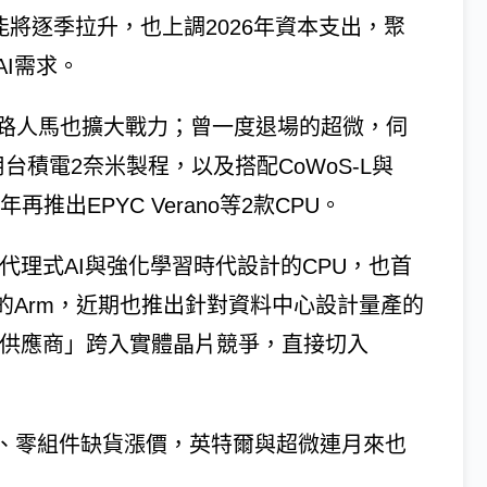
能將逐季拉升，也上調2026年資本支出，聚
I需求。
各路人馬也擴大戰力；曾一度退場的超微，伺
積電2奈米製程，以及搭配CoWoS-L與
7年再推出EPYC Verano等2款CPU。
打專為代理式AI與強化學習時代設計的CPU，也首
的Arm，近期也推出針對資料中心設計量產的
設計圖供應商」跨入實體晶片競爭，直接切入
、零組件缺貨漲價，英特爾與超微連月來也