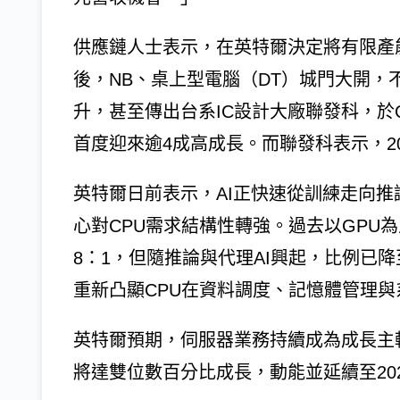
供應鏈人士表示，在英特爾決定將有限產能
後，NB、桌上型電腦（DT）城門大開，
升，甚至傳出台系IC設計大廠聯發科，於Ch
首度迎來逾4成高成長。而聯發科表示，20
英特爾日前表示，AI正快速從訓練走向推論與
心對CPU需求結構性轉強。過去以GPU為
8：1，但隨推論與代理AI興起，比例已降
重新凸顯CPU在資料調度、記憶體管理
英特爾預期，伺服器業務持續成為成長主軸
將達雙位數百分比成長，動能並延續至20