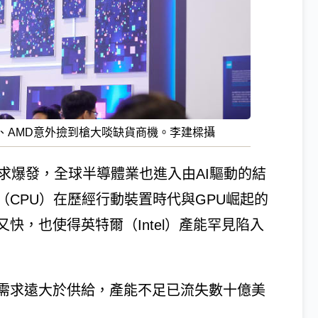
、AMD意外撿到槍大啖缺貨商機。李建樑攝
需求爆發，全球半導體業也進入由AI驅動的結
CPU）在歷經行動裝置時代與GPU崛起的
快，也使得英特爾（Intel）產能罕見陷入
需求遠大於供給，產能不足已流失數十億美