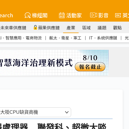
earch
椽經閣
活動家
影音
英
未來車供應鏈
蘋果供應鏈
產業
區域
議題
觀點
AI．智慧應用．電商物流
｜
航太．衛星．軍工
｜
IT．系統供應鏈
｜
光
服器處理器 聯發科、超微大啖