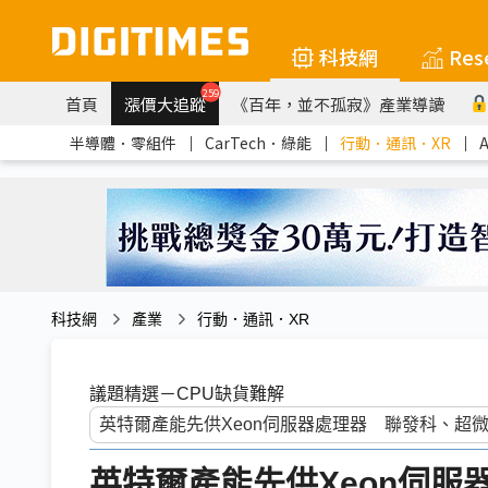
科技網
Res
259
首頁
漲價大追蹤
《百年，並不孤寂》產業導讀
半導體．零組件
｜
CarTech．綠能
｜
行動．通訊．XR
｜
科技網
產業
行動．通訊．XR
議題精選－CPU缺貨難解
英特爾產能先供Xeon伺