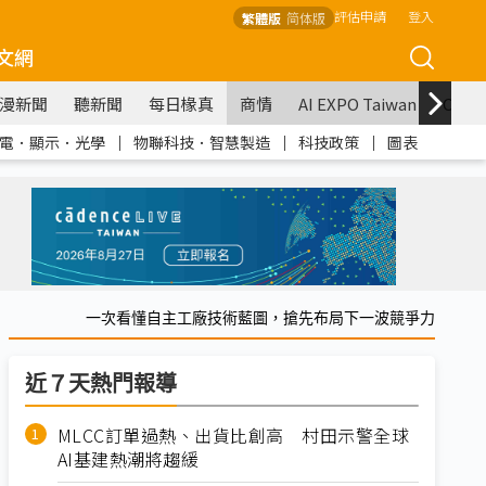
評估申請
登入
繁體版
简体版
文網
漫新聞
聽新聞
每日椽真
商情
AI EXPO Taiwan
COM
電．顯示．光學
｜
物聯科技．智慧製造
｜
科技政策
｜
圖表
一次看懂自主工廠技術藍圖，搶先布局下一波競爭力
近７天熱門報導
MLCC訂單過熱、出貨比創高 村田示警全球
AI基建熱潮將趨緩