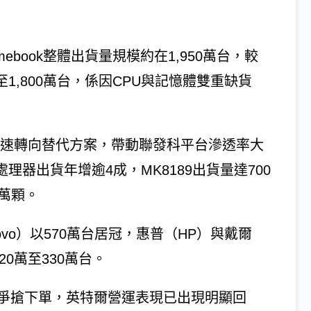
omebook整體出貨量規模約在1,950萬台，較
滑至1,800萬台，係因CPU與記憶體雙重缺貨
快速轉向替代方案，帶動聯發科平台滲透率大
k處理器出貨年增逾4成，MK8189出貨量達700
0萬顆。
ovo）以570萬台居冠，惠普（HP）與戴爾
20萬至330萬台。
戶爭搶下單，英特爾營運表現已出現明顯回