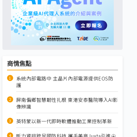
商情焦點
系統內部電路中 主晶片內部電源提供EOS防
護
屏南偏鄉智慧韌性扎根 東港安泰醫院導入AI影
像辨識
英特蒙以新一代即時軟體推動工業控制革新
昕力資訊跨足國防科技 攜手美商Juxta引進尖