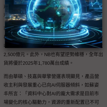
前AI伺服器已成業績成長主力，將可抵銷板卡
利潤減損，整體獲利表現仍維穩。
華碩2025年伺服器營收已突破新台幣千億元規
模，年增超過100%，2026年首季伺服器業務營
收估季增近100%，2026全年伺服器營收將挑戰
2,500億元。此外，NB也有望逆勢維穩，全年出
貨將優於2025年1,780萬台成績。
而由華碩、技嘉與華擎營運表現顯見，產品營
收主利與發展重心已向AI伺服器傾斜，如蘇姿
丰所言：「資料中心對AI的龐大需求是目前市
場變化的核心驅動力，資源的重新配置已不可