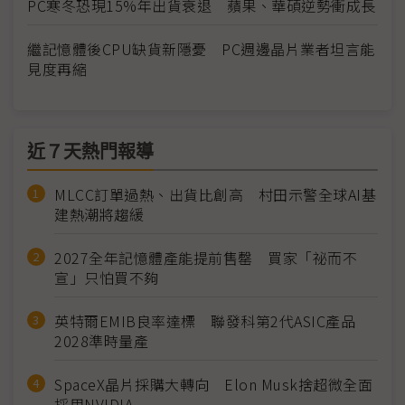
PC寒冬恐現15%年出貨衰退 蘋果、華碩逆勢衝成長
繼記憶體後CPU缺貨新隱憂 PC週邊晶片業者坦言能
見度再縮
近７天熱門報導
MLCC訂單過熱、出貨比創高 村田示警全球AI基
建熱潮將趨緩
2027全年記憶體產能提前售罄 買家「祕而不
宣」只怕買不夠
英特爾EMIB良率達標 聯發科第2代ASIC產品
2028準時量產
SpaceX晶片採購大轉向 Elon Musk捨超微全面
採用NVIDIA