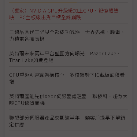
（獨家）NVIDIA GPU升級緩加上CPU、記憶體雙
缺 PC主板廠出貨目標全線崩跌
二線晶圓代工罕見全部成功喊漲 世界先進、聯電、
力積電各擁長槍
英特爾未來兩年平台藍圖方向曝光 Razor Lake、
Titan Lake如期登場
CPU重返AI運算架構核心 多核趨勢下IC載板面積看
增
英特爾產能先供Xeon伺服器處理器 聯發科、超微大
啖CPU缺貨商機
聯想部分伺服器產品交期逾半年 籲客戶提早下單鎖
定供應