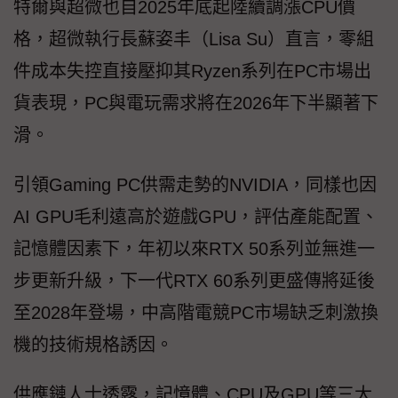
特爾與超微也自2025年底起陸續調漲CPU價
格，超微執行長蘇姿丰（Lisa Su）直言，零組
件成本失控直接壓抑其Ryzen系列在PC市場出
貨表現，PC與電玩需求將在2026年下半顯著下
滑。
引領Gaming PC供需走勢的NVIDIA，同樣也因
AI GPU毛利遠高於遊戲GPU，評估產能配置、
記憶體因素下，年初以來RTX 50系列並無進一
步更新升級，下一代RTX 60系列更盛傳將延後
至2028年登場，中高階電競PC市場缺乏刺激換
機的技術規格誘因。
供應鏈人士透露，記憶體、CPU及GPU等三大