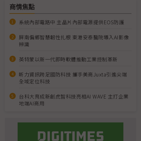
商情焦點
系統內部電路中 主晶片內部電源提供EOS防護
屏南偏鄉智慧韌性扎根 東港安泰醫院導入AI影像
辨識
英特蒙以新一代即時軟體推動工業控制革新
昕力資訊跨足國防科技 攜手美商Juxta引進尖端
全域定位科技
台科大育成新創虎智科技亮相AI WAVE 主打企業
地端AI商用