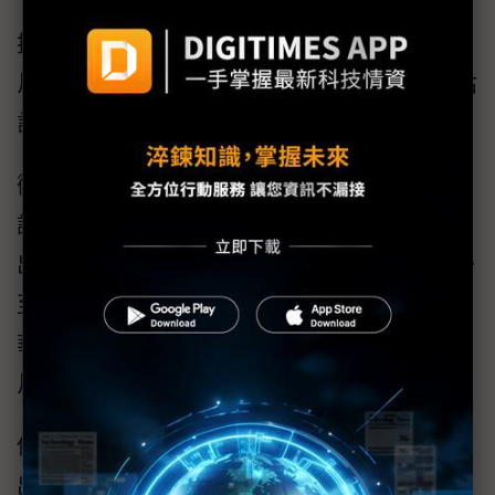
技嘉出貨也不妙，2025年出貨回升至1,150萬
片，但2026年內部也下修至900萬片，供應鏈估
計全年將大跌至800萬~850萬片。
微星主機板代工規模近年也明顯萎縮，僅有少
許來自聯想（Lenovo）與NEC、LG代工訂單，
出貨年減高達6成，品牌主機板則在2025年拉升
至1,100萬片，但2026年估將崩跌至840萬片；
華擎2024年約440萬片，2025年略減至430萬
片，2026年則估衰減至270萬片。
供應鏈人士表示，儘管主機板出貨大跌，顯卡
出貨也萎縮，但對華碩、技嘉與華擎而言，目