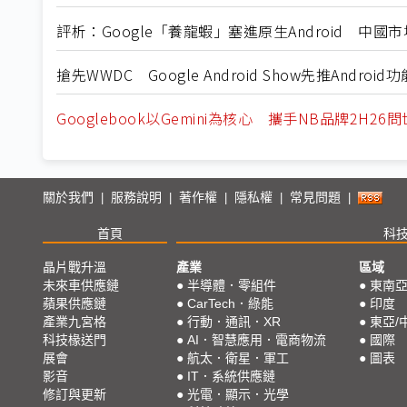
評析：Google「養龍蝦」塞進原生Android 中國市場幾無
搶先WWDC Google Android Show先推Android
Googlebook以Gemini為核心 攜手NB品牌2H26問
關於我們
服務說明
著作權
隱私權
常見問題
|
|
|
|
|
首頁
科
晶片戰升溫
產業
區域
未來車供應鏈
●
半導體．零組件
●
東南
蘋果供應鏈
●
CarTech．綠能
●
印度
產業九宮格
●
行動．通訊．XR
●
東亞/
科技椽送門
●
AI．智慧應用．電商物流
●
國際
展會
●
航太．衛星．軍工
●
圖表
影音
●
IT．系統供應鏈
修訂與更新
●
光電．顯示．光學