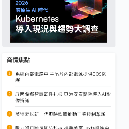
商情焦點
系統內部電路中 主晶片內部電源提供EOS防
護
屏南偏鄉智慧韌性扎根 東港安泰醫院導入AI影
像辨識
英特蒙以新一代即時軟體推動工業控制革新
昕力資訊跨足國防科技 攜手美商Juxta引進尖