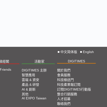
■
中文简体版
■
English
DIGITIMES
椽經閣
活動家
 Friends
DIGITIMES 主辦
關於我們
智慧應用
會員服務
雲端 & 資安
科技椽送門
產品 & 研發
科技產業報訂閱
AI & 創新
訂閱DIGITIMES行動版
其他
整合行銷服務
AI EXPO Taiwan
人才招募
聯絡我們