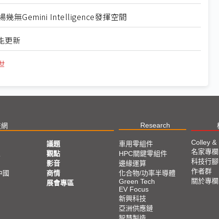
Gemini Intelligence發揮空間
功能更新
世
Research
技網
Colley &
議題
車用零組件
名家專欄
亞
觀點
HPC關鍵零組件
科技行腳
影音
邊緣運算
作者群
中國
商情
化合物/功率半導體
關於專欄
Green Tech
展會專區
EV Focus
新興科技
亞洲供應鏈
智慧製造