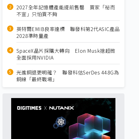
2027全年記憶體產能提前售罄 買家「祕而
不宣」只怕買不夠
英特爾EMIB良率達標 聯發科第2代ASIC產品
2028準時量產
SpaceX晶片採購大轉向 Elon Musk捨超微
全面採用NVIDIA
光進銅退更明確？ 聯發科估SerDes 448G為
銅線「最終戰場」