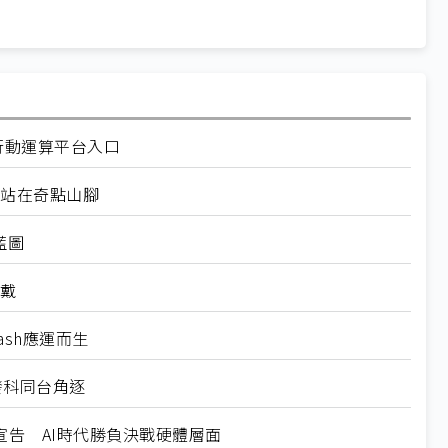
代行動運算平台入口
們正站在奇點山腳
業藍圖
穿戴
Flash應運而生
聯發科同台角逐
igence宣告 AI時代勝負決戰硬體層面