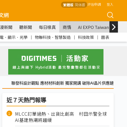
評估申請
登入
繁體版
简体版
文網
漫新聞
聽新聞
每日椽真
商情
AI EXPO Taiwan
COM
電．顯示．光學
｜
物聯科技．智慧製造
｜
科技政策
｜
圖表
聯發科設計觀點 應材材料創新 獨家開講 破除AI晶片供應鏈
近７天熱門報導
MLCC訂單過熱、出貨比創高 村田示警全球
AI基建熱潮將趨緩