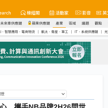
earch
椽經閣
活動家
影音
英
未來車供應鏈
蘋果供應鏈
產業
區域
議題
觀點
AI．智慧應用．電商物流
｜
航太．衛星．軍工
｜
IT．系統供應鏈
｜
光
i為核心 攜手NB品牌2H26問世