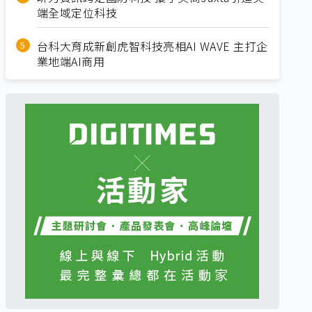
端全域定位科技
台科大育成新創虎智科技亮相AI WAVE 主打企
業地端AI商用