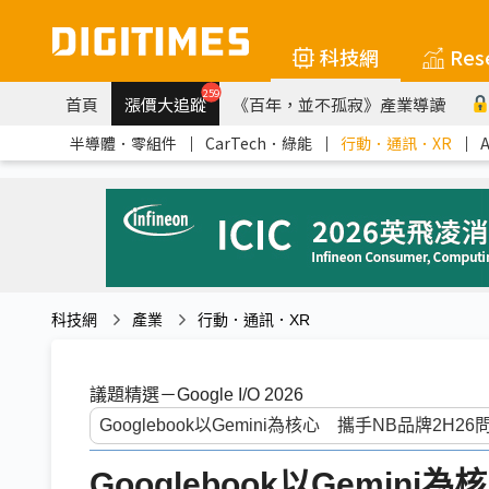
科技網
Res
259
首頁
漲價大追蹤
《百年，並不孤寂》產業導讀
半導體．零組件
｜
CarTech．綠能
｜
行動．通訊．XR
｜
科技網
產業
行動．通訊．XR
議題精選－Google I/O 2026
Googlebook以Gemin