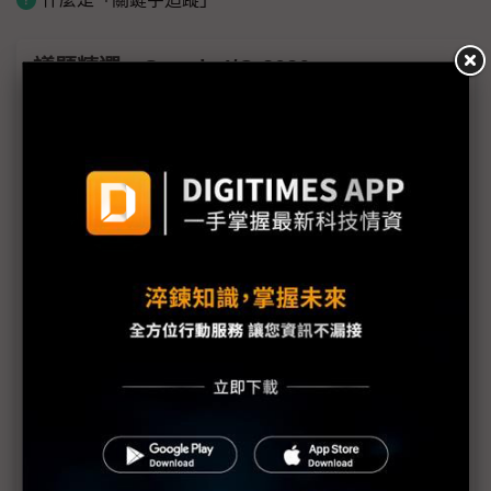
議題精選－Google I/O 2026
從手機到AI眼鏡 Google、蘋果、Meta競爭下世代
行動運算平台入口
Google首款多模態AI亮相 DeepMind CEO：我們正
站在奇點山腳
Google I/O 2026全面AI化 揭示Gemini代理式企業
藍圖
Google偕三星、高通推新一代AI眼鏡 搶攻次世代穿
戴
Sundar Pichai點名AI預算為企業痛點 Gemini 3.5
Flash應運而生