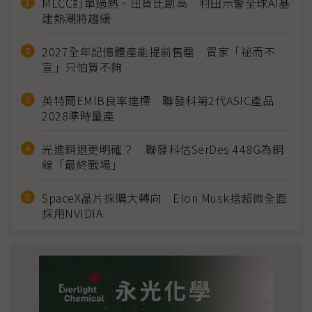
MLCC訂單過熱、出貨比創高 村田示警全球AI基
建熱潮將趨緩
2027全年記憶體產能提前售罄 買家「祕而不
宣」只怕買不夠
英特爾EMIB良率達標 聯發科第2代ASIC產品
2028準時量產
光進銅退更明確？ 聯發科估SerDes 448G為銅
線「最終戰場」
SpaceX晶片採購大轉向 Elon Musk捨超微全面
採用NVIDIA