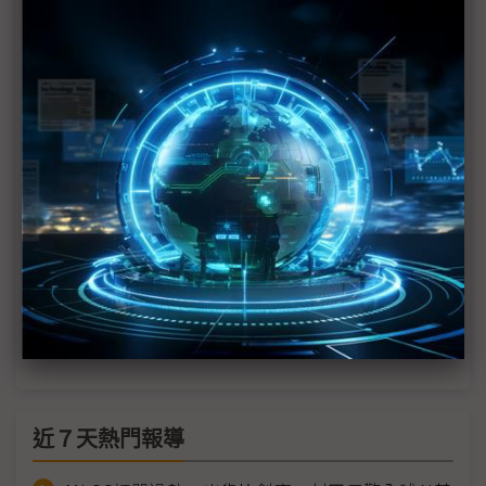
Googlebook點燃AI NB新戰局 英特爾、高通、聯
發科同台角逐
評析：Google Intelligence跟進Apple Intelligence
宣告 AI時代勝負決戰硬體層面
評析：Google「養龍蝦」塞進原生Android 中國市
場幾無Gemini Intelligence發揮空間
搶先WWDC Google Android Show先推Android功
能更新
Googlebook以Gemini為核心 攜手NB品牌2H26問
世
近７天熱門報導