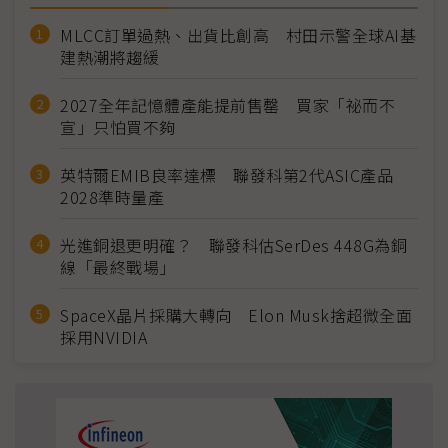
MLCC訂單過熱、出貨比創高 村田示警全球AI基
建熱潮將趨緩
2027全年記憶體產能提前售罄 買家「祕而不
宣」只怕買不夠
英特爾EMIB良率達標 聯發科第2代ASIC產品
2028準時量產
光進銅退更明確？ 聯發科估SerDes 448G為銅
線「最終戰場」
SpaceX晶片採購大轉向 Elon Musk捨超微全面
採用NVIDIA