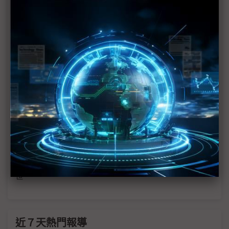
Googlebook點燃AI NB新戰局 英特爾、高通、聯
發科同台角逐
評析：Google Intelligence跟進Apple Intelligence
宣告 AI時代勝負決戰硬體層面
評析：Google「養龍蝦」塞進原生Android 中國市
場幾無Gemini Intelligence發揮空間
搶先WWDC Google Android Show先推Android功
能更新
Googlebook以Gemini為核心 攜手NB品牌2H26問
世
近７天熱門報導