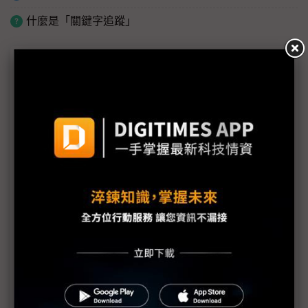
什麼是「關鍵字追蹤」
議題精選－Google I/O 2026
從手機到AI眼鏡 Google、蘋果、Meta競爭下世代
行動運算平台入口
Google首款多模態AI亮相 DeepMind CEO：我們正
站在奇點山腳
Google I/O 2026全面AI化 揭示Gemini代理式企業
藍圖
Google偕三星、高通推新一代AI眼鏡 搶攻次世代穿
戴
Sundar Pichai點名AI預算為企業痛點 Gemini 3.5
Flash應運而生