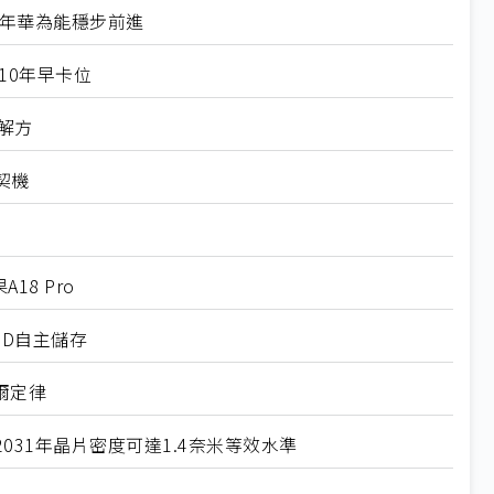
0年華為能穩步前進
10年早卡位
解方
契機
18 Pro
SD自主儲存
爾定律
31年晶片密度可達1.4奈米等效水準