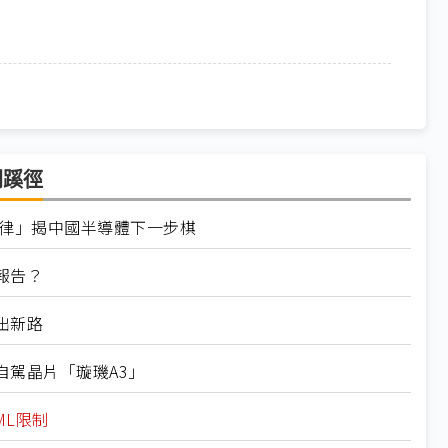
闢蹊徑
韜定律」揭中國半導體下一步棋
報告？
出新路
自駕晶片「璇璣A3」
ML限制