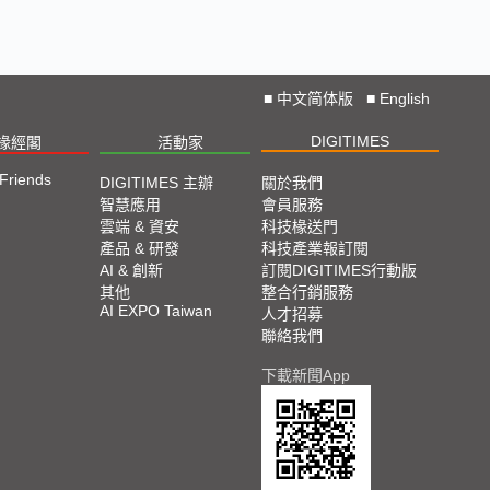
■
中文简体版
■
English
DIGITIMES
椽經閣
活動家
 Friends
DIGITIMES 主辦
關於我們
智慧應用
會員服務
雲端 & 資安
科技椽送門
產品 & 研發
科技產業報訂閱
AI & 創新
訂閱DIGITIMES行動版
其他
整合行銷服務
AI EXPO Taiwan
人才招募
聯絡我們
下載新聞App