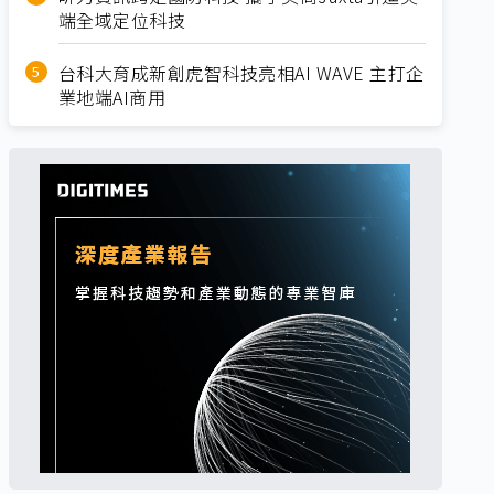
端全域定位科技
台科大育成新創虎智科技亮相AI WAVE 主打企
業地端AI商用