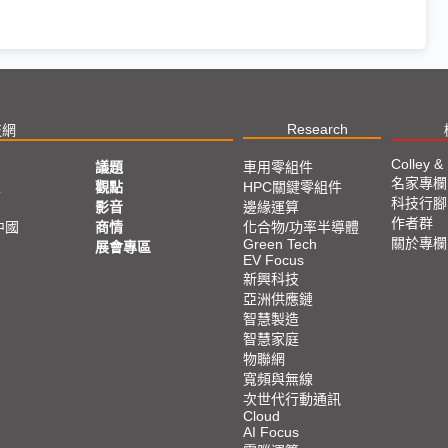
Research
技網
Colley &
議題
車用零組件
名家專欄
亞
觀點
HPC關鍵零組件
科技行腳
影音
邊緣運算
作者群
中國
商情
化合物/功率半導體
關於專欄
Green Tech
展會專區
EV Focus
新興科技
亞洲供應鏈
智慧製造
智慧家庭
物聯網
寬頻與無線
次世代行動通訊
Cloud
AI Focus