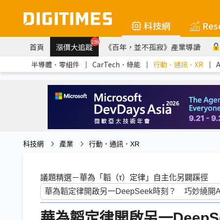
科技網
Res
259
首頁
漲價大追蹤
《百年，並不孤寂》產業導讀
半導體．零組件
｜
CarTech．綠能
｜
行動．通訊．XR
｜
科技網
產業
行動．通訊．XR
議題精選－華為「韜（τ）定律」自主化另闢蹊徑
華為韜定律開啟另一DeepS