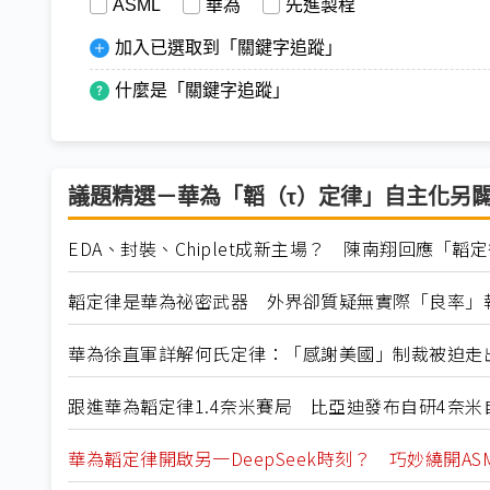
ASML
華為
先進製程
加入已選取到「關鍵字追蹤」
什麼是「關鍵字追蹤」
議題精選－華為「韜（τ）定律」自主化另
EDA、封裝、Chiplet成新主場？ 陳南翔回應「
韜定律是華為祕密武器 外界卻質疑無實際「良率」
華為徐直軍詳解何氏定律：「感謝美國」制裁被迫走
跟進華為韜定律1.4奈米賽局 比亞迪發布自研4奈米
華為韜定律開啟另一DeepSeek時刻？ 巧妙繞開AS