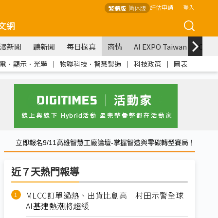
評估申請
登入
繁體版
简体版
文網
漫新聞
聽新聞
每日椽真
商情
AI EXPO Taiwan
COM
電．顯示．光學
｜
物聯科技．智慧製造
｜
科技政策
｜
圖表
立即報名9/11高雄智慧工廠論壇-掌握智造與零碳轉型賽局！
近７天熱門報導
MLCC訂單過熱、出貨比創高 村田示警全球
AI基建熱潮將趨緩