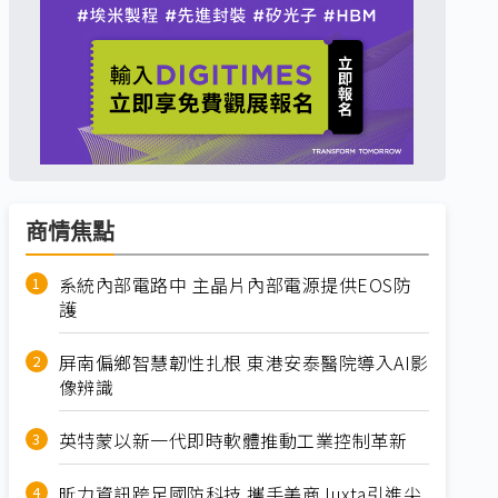
商情焦點
系統內部電路中 主晶片內部電源提供EOS防
護
屏南偏鄉智慧韌性扎根 東港安泰醫院導入AI影
像辨識
英特蒙以新一代即時軟體推動工業控制革新
昕力資訊跨足國防科技 攜手美商Juxta引進尖