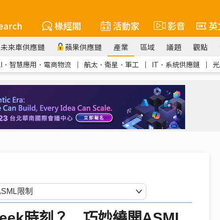
earch
椽經閣
活動家
影音
英
未來車供應鏈
蘋果供應鏈
產業
區域
議題
觀點
AI．智慧應用．電商物流
｜
航太．衛星．軍工
｜
IT．系統供應鏈
｜
光
eek時刻？ 巧妙繞開ASML