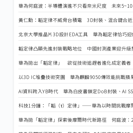
華為何庭波：半導體演進不只看奈米尺度 未來5~1
黃仁勳：韜定律不威脅台積電 3D封裝、混合鍵合近
北京大學推晶片3D設計EDA工具 華為韜定律恰巧迎
韜定律凸顯先進封裝戰略地位 中國封測產業迎升級
華為拋出「韜定律」 欲從技術追趕者進化成定義者
以3D IC堆疊技術突圍 華為麒麟9050傳效能挑戰蘋果A
AI資料跨入YB時代 華為白皮書鎖定DoB封裝、AI S
科技1分鐘：「韜（τ）定律」——華為以時間挑戰摩
華為拋「韜定律」探索後摩爾時代新路徑 何庭波：20