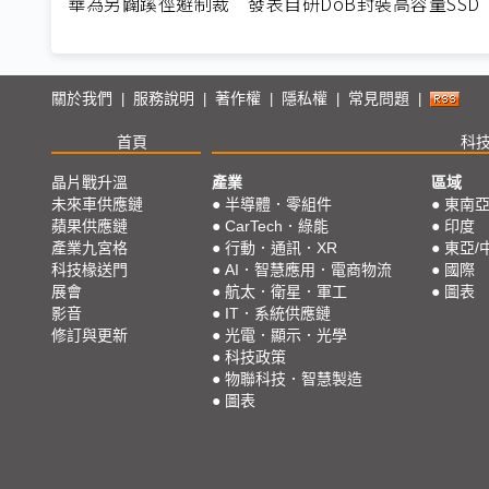
華為另闢蹊徑避制裁 發表自研DoB封裝高容量SSD
關於我們
服務說明
著作權
隱私權
常見問題
|
|
|
|
|
首頁
科
晶片戰升溫
產業
區域
未來車供應鏈
●
半導體．零組件
●
東南
蘋果供應鏈
●
CarTech．綠能
●
印度
產業九宮格
●
行動．通訊．XR
●
東亞/
科技椽送門
●
AI．智慧應用．電商物流
●
國際
展會
●
航太．衛星．軍工
●
圖表
影音
●
IT．系統供應鏈
修訂與更新
●
光電．顯示．光學
●
科技政策
●
物聯科技．智慧製造
●
圖表