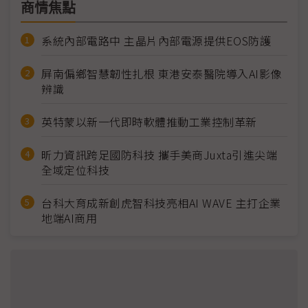
商情焦點
系統內部電路中 主晶片內部電源提供EOS防護
屏南偏鄉智慧韌性扎根 東港安泰醫院導入AI影像
辨識
英特蒙以新一代即時軟體推動工業控制革新
昕力資訊跨足國防科技 攜手美商Juxta引進尖端
全域定位科技
台科大育成新創虎智科技亮相AI WAVE 主打企業
地端AI商用