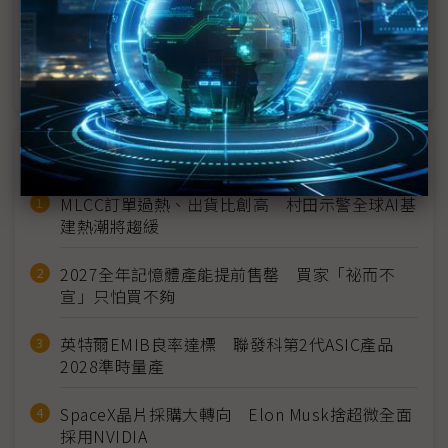
義
SDC投資8代IT用OLED 樂了Canon Tokki等設備廠
近７天熱門報導
MLCC訂單過熱、出貨比創高 村田示警全球AI基
建熱潮將趨緩
2027全年記憶體產能提前售罄 買家「祕而不
宣」只怕買不夠
英特爾EMIB良率達標 聯發科第2代ASIC產品
2028準時量產
SpaceX晶片採購大轉向 Elon Musk捨超微全面
採用NVIDIA