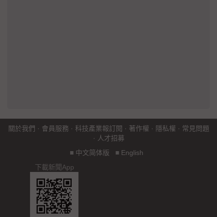
關於我們
·
會員服務
·
科技產業報訂閱
·
著作權
·
隱私權
·
常見問題
·
人才招募
■
中文简体版
■
English
下載新聞App