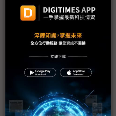
蘋果MacBook營收衰退 IT用8代OLED前景蒙陰影
蘋果OLED MacBook延後上市？面板業者鬆一口氣
8代OLED蒸鍍機報價佔投資額逾半，SDC下單猶疑考
量多
LGD為蘋果開發新蝕刻技術 欲引入8代OLED產線
惠科傳籌備再投資OLED 為資金還是拚技術？
8代OLED蒸鍍設備 傳蘋果不再執著Canon Tokki
不讓三星獨啖蘋果 樂金8代OLED鴨子划水
傳LGD不堪虧損 求售廣州8.5代LCD產線
不只為了蘋果訂單 SDC 8代OLED面板投資的雙面意