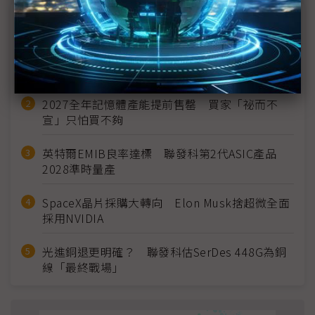
近７天熱門報導
MLCC訂單過熱、出貨比創高 村田示警全球AI基
建熱潮將趨緩
2027全年記憶體產能提前售罄 買家「祕而不
宣」只怕買不夠
英特爾EMIB良率達標 聯發科第2代ASIC產品
2028準時量產
SpaceX晶片採購大轉向 Elon Musk捨超微全面
採用NVIDIA
光進銅退更明確？ 聯發科估SerDes 448G為銅
線「最終戰場」