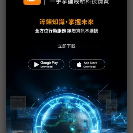
議題精選－iPhone全面告別LCD
傳蘋果iPhone 17一般機型升級LTPO OLED SDC、
LGD有望受惠
iPhone SE助攻 中國京東方、維信諾OLED製造地位
攀升
OLED市場成長比預期更快 面板銷售預期上修2成
首獲iPhone 16 Pro首批OLED供應權 LGD蘋果鏈地
位攀升
蘋果iPhone傳2025年告別LCD面板 夏普、JDI恐成
苦主
防禦中國OLED迎頭趕上 三星、樂金寄望LTPO