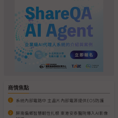
商情焦點
系統內部電路中 主晶片內部電源提供EOS防護
屏南偏鄉智慧韌性扎根 東港安泰醫院導入AI影像