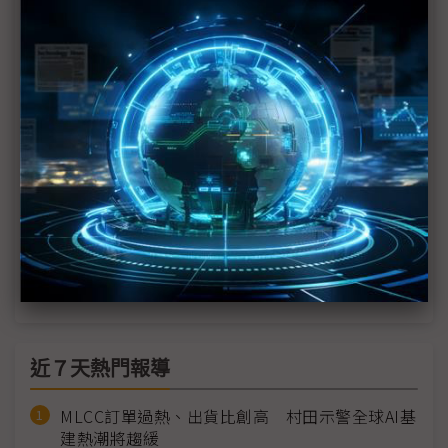
點亮AR眼鏡 創王造出全球最亮6萬nits全彩Micro
OLED顯示器
Meta智慧眼鏡首搭螢幕、可手勢操控 高階款傳
2025年底亮相
元宇宙退燒拖累VR發展 AR智慧眼鏡才是王道？
三星進軍XR市場雙軌並進 傳2025年底亮相智慧眼鏡
SiC市況估2H25回暖 越峰：AR眼鏡已送樣測試
近７天熱門報導
MLCC訂單過熱、出貨比創高 村田示警全球AI基
建熱潮將趨緩