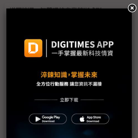
議題精選－智慧眼鏡產業鏈漸成形
多功能智慧眼鏡2H接力登場 新興生態系輪廓漸明
蘋果AR眼鏡開發劍指Meta Orion 雙方有何優劣勢？
傳Meta新智慧眼鏡2025年10月上市 蘋果輕量Vision
再等等
Meta AI App亮相 可分享AI互動過程、整合智慧眼鏡
蘋果未放棄MR裝置 傳開發新品區分消費、專業市場
華為推新款智慧眼鏡 AI功能由原生鴻蒙支援
錼創展示0.18吋全彩Micro LED 主攻AI眼鏡
字節跳動傳進軍AI眼鏡市場 已洽談供應商