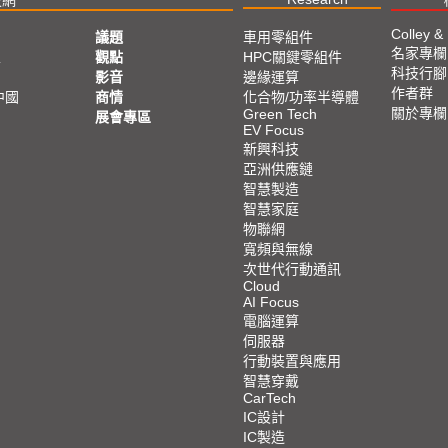
Colley &
議題
車用零組件
名家專欄
亞
觀點
HPC關鍵零組件
科技行腳
影音
邊緣運算
作者群
中國
商情
化合物/功率半導體
關於專欄
Green Tech
展會專區
EV Focus
新興科技
亞洲供應鏈
智慧製造
智慧家庭
物聯網
寬頻與無線
次世代行動通訊
Cloud
AI Focus
電腦運算
伺服器
行動裝置與應用
智慧穿戴
CarTech
IC設計
IC製造