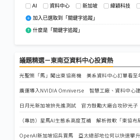
AI
資料中心
新加坡
緯穎科技
加入已選取到「關鍵字追蹤」
什麼是「關鍵字追蹤」
議題精選－東南亞資料中心投資熱
光聖策「馬」闖出東協商機 美系資料中心訂單看至
廣運導入NVIDIA Omniverse 智慧工廠、資料中心
日月光新加坡拚先進測試 官方鼓勵大廠合攻矽光子
（專訪）星馬AI生態系高度互補 解析微軟「東協布
OpenAI新加坡招兵買馬 亞太總部地位何以快速攀