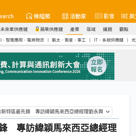
earch
椽經閣
活動家
影音
英
未來車供應鏈
蘋果供應鏈
產業
區域
議題
觀點
AI．智慧應用．電商物流
｜
航太．衛星．軍工
｜
IT．系統供應鏈
｜
光
先鋒 專訪緯穎馬來西亞總經理