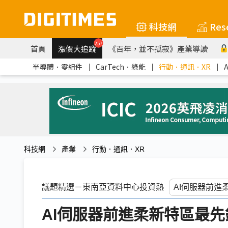
科技網
Res
257
首頁
漲價大追蹤
《百年，並不孤寂》產業導讀
半導體．零組件
｜
CarTech．綠能
｜
行動．通訊．XR
｜
科技網
產業
行動．通訊．XR
議題精選－東南亞資料中心投資熱
AI伺服器前進柔新特區最