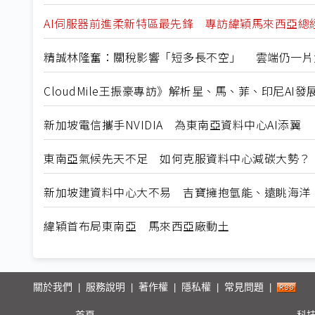
AI伺服器前進柔新特區最先鋒 專訪緯穎馬來西亞總
精誠林隆奮：關稅影響「短多長不空」 雲端仍一片
CloudMile王振豪專訪》解析星、馬、菲、印尼AI
新加坡電信攜手NVIDIA 為東南亞資料中心AI添翼
東南亞氣候先天不足 如何克服資料中心減碳大勢？
新加坡建資料中心大不易 吉寶擁抱氫能、遠眺海洋
緯穎首布局東南亞 馬來西亞廠動土
關於我們
服務說明
著作權
隱私權
常見問題
|
|
|
|
|
首頁
科