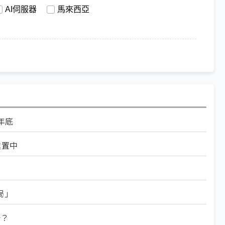
AI伺服器
馬來西亞
年底
建置中
局」
升？