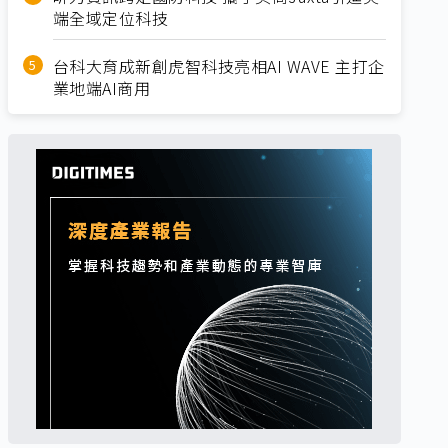
端全域定位科技
台科大育成新創虎智科技亮相AI WAVE 主打企
業地端AI商用