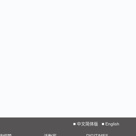
■
中文简体版
■
English
DIGITIMES
椽經閣
活動家