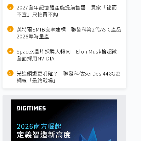
2027全年記憶體產能提前售罄 買家「祕而
不宣」只怕買不夠
英特爾EMIB良率達標 聯發科第2代ASIC產品
2028準時量產
SpaceX晶片採購大轉向 Elon Musk捨超微
全面採用NVIDIA
光進銅退更明確？ 聯發科估SerDes 448G為
銅線「最終戰場」