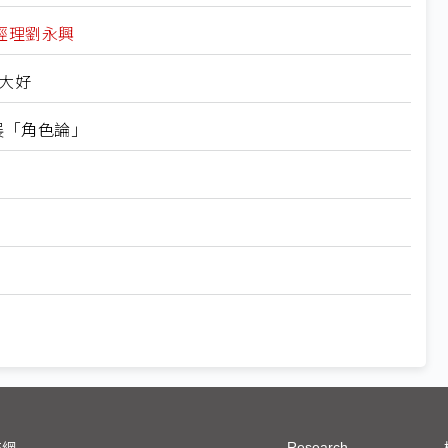
經理劉永興
大好
發展「角色論」
Research
技網