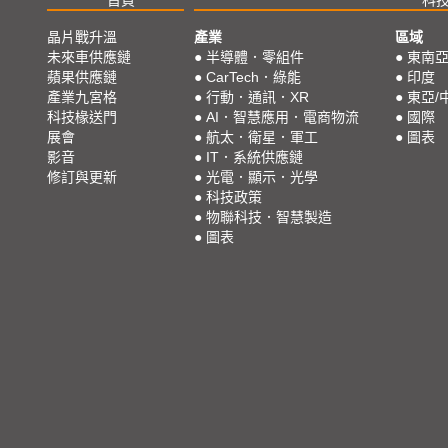
晶片戰升溫
產業
區域
未來車供應鏈
●
半導體．零組件
●
東南
蘋果供應鏈
●
CarTech．綠能
●
印度
產業九宮格
●
行動．通訊．XR
●
東亞/
科技椽送門
●
AI．智慧應用．電商物流
●
國際
展會
●
航太．衛星．軍工
●
圖表
影音
●
IT．系統供應鏈
修訂與更新
●
光電．顯示．光學
●
科技政策
●
物聯科技．智慧製造
●
圖表