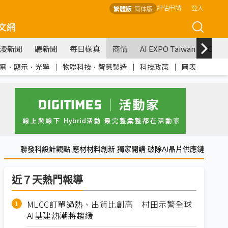
評估申請
登入
繁體版
简体版
文網
漫新聞
聽新聞
每日椽真
商情
AI EXPO Taiwan
COM
電．顯示．光學
｜
物聯科技．智慧製造
｜
科技政策
｜
圖表
聯發科設計觀點 應材材料創新 獨家開講 破除AI晶片供應鏈
近７天熱門報導
MLCC訂單過熱、出貨比創高 村田示警全球
AI基建熱潮將趨緩