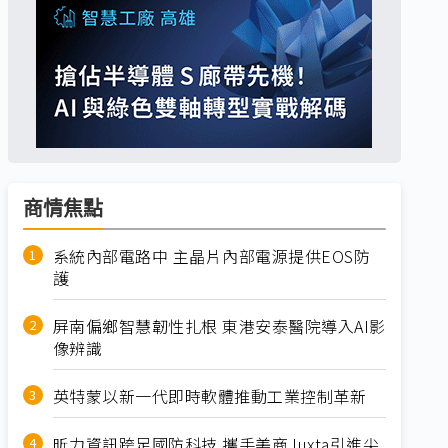
商情焦點
系統內部電路中 主晶片內部電源提供EOS防
護
屏南偏鄉智慧韌性扎根 東港安泰醫院導入AI影
像辨識
英特蒙以新一代即時軟體推動工業控制革新
昕力資訊跨足國防科技 攜手美商Juxta引進尖