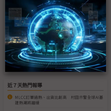
點亮AR眼鏡 創王造出全球最亮6萬nits全彩Micro
OLED顯示器
Meta智慧眼鏡首搭螢幕、可手勢操控 高階款傳
2025年底亮相
元宇宙退燒拖累VR發展 AR智慧眼鏡才是王道？
三星進軍XR市場雙軌並進 傳2025年底亮相智慧眼鏡
SiC市況估2H25回暖 越峰：AR眼鏡已送樣測試
近７天熱門報導
MLCC訂單過熱、出貨比創高 村田示警全球AI基
建熱潮將趨緩