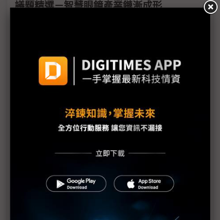
議題精選－智慧眼鏡產業鏈漸成形
多功能智慧眼鏡2H接力登場 新興生態系輪廓漸明
蘋果AR眼鏡開發劍指Meta Orion 雙方有何優劣勢？
傳Meta新智慧眼鏡2025年10月上市 蘋果輕量Vision
再等等
Meta AI App亮相 可分享AI互動過程、整合智慧眼鏡
蘋果未放棄MR裝置 傳開發新品區分消費、專業市場
華為推新款智慧眼鏡 AI功能由原生鴻蒙支援
錼創展示0.18吋全彩Micro LED 主攻AI眼鏡
字節跳動傳進軍AI眼鏡市場 已洽談供應商