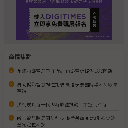
商情焦點
系統內部電路中 主晶片內部電源提供EOS防護
屏南偏鄉智慧韌性扎根 東港安泰醫院導入AI影像
辨識
英特蒙以新一代即時軟體推動工業控制革新
昕力資訊跨足國防科技 攜手美商Juxta引進尖端
全域定位科技