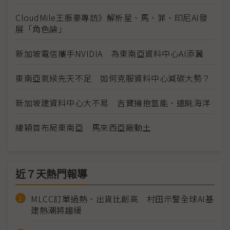
CloudMile王振豪專訪》解析星、馬、菲、印尼AI發
展「角色論」
新加坡電信攜手NVIDIA 為東南亞資料中心AI添翼
東南亞氣候先天不足 如何克服資料中心減碳大勢？
新加坡建資料中心大不易 吉寶擁抱氫能、遠眺海洋
緯穎首布局東南亞 馬來西亞廠動土
近７天熱門報導
MLCC訂單過熱、出貨比創高 村田示警全球AI基
建熱潮將趨緩