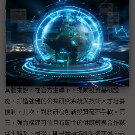
越。
日月光集團表示，目前ASESG約有900位員
工，是日月光營運體系中的重要戰力。
事實上，日月光集團指出，來自新加坡政府的
支持措施，包括科技業、晶片業，奧援可說是
全方位進行。
具體來說，在官方主導下，提前投資基礎設
施，打造強健的公共研究系統與技術人才培養
機制。其次，對於研發創新投資毫不手軟。第
三，強力構建可信且有韌性的供應鏈與合作夥
伴生態系。最後，則是積極協助製造商邁向永