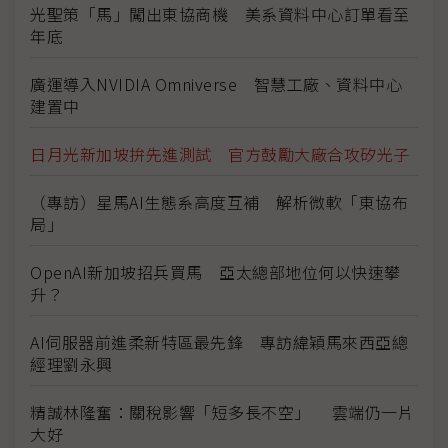
光聖策「馬」闖出東協商機 美系資料中心訂單看至
年底
廣運導入NVIDIA Omniverse 智慧工廠、資料中心
建置中
日月光新加坡拚先進測試 官方鼓勵大廠合攻矽光子
（專訪）星馬AI生態系高度互補 解析微軟「東協布
局」
OpenAI新加坡招兵買馬 亞太總部地位何以快速攀
升？
AI伺服器前進柔新特區最先鋒 專訪緯穎馬來西亞總
經理劉永興
精誠林隆奮：關稅影響「短多長不空」 雲端仍一片
大好