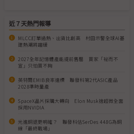
近７天熱門報導
MLCC訂單過熱、出貨比創高 村田示警全球AI基
建熱潮將趨緩
2027全年記憶體產能提前售罄 買家「祕而不
宣」只怕買不夠
英特爾EMIB良率達標 聯發科第2代ASIC產品
2028準時量產
SpaceX晶片採購大轉向 Elon Musk捨超微全面
採用NVIDIA
光進銅退更明確？ 聯發科估SerDes 448G為銅
線「最終戰場」