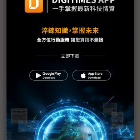
《不具名消息》EP17：川普專挑軟「蘋果」吃？電腦
展的Showgirl呢？
Tech666：【產業觀察小教室】COMPUTEX 2025觀
察，x86光環褪去後，Arm陣營將崛起？
比地上運輸貴30倍 無人機送貨成本仍是挑戰
NVIDIA台灣總部有著落了｜高通鎖定商用PC市場｜
英特爾陳立武的三支箭｜《科技中心點》EP55
評析：一場台系IC設計力挺的COMPUTEX
建碁COMPUTEX展Edge IPC新品 打造高效AI科技
執法方案
黃仁勳直言AI晶片管制錯誤 業界示警：對美弊大於
利