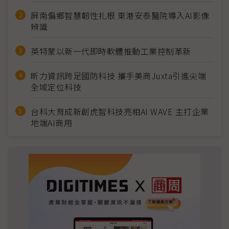
屏南偏鄉智慧韌性扎根 東港安泰醫院導入AI影像
辨識
英特蒙以新一代即時軟體推動工業控制革新
昕力資訊跨足國防科技 攜手美商Juxta引進尖端
全域定位科技
台科大育成新創虎智科技亮相AI WAVE 主打企業
地端AI商用