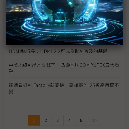
台廠參戰人形機器人 供應鏈看好鴻海、和碩拔頭籌
《科技聽IC》COMPUTEX 2025今年的新商機？
Synaptics副總裁：多元產品、自主IP助攻自家MCU
卡位邊緣AI
HDMI執行長：HDMI 2.2可成為助AI普及的基礎
中美地緣AI晶片交鋒下 凸顯本屆COMPUTEX五大看
點
臻鼎看好AI Factory新商機 高雄廠2H25投產目標不
變
1
2
3
4
5
>>