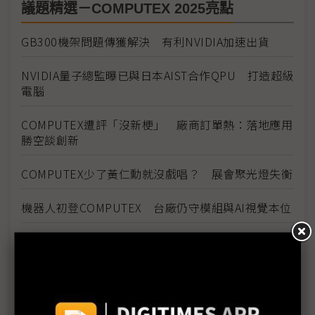
議題精選－COMPUTEX 2025亮點
GB300機架問題傳獲解決 有利NVIDIA加速出貨
NVIDIA量子總監曝已與日本AIST合作QPU 打造超級
電腦
COMPUTEX遭評「沒新梗」 廠商訂單熱：落地應用
勝空談創新
COMPUTEX少了黃仁勳就沒戲唱？ 展會聚光燈失衡
機器人初登COMPUTEX 台廠仍守模組與AI視覺本位
GB300搶鏡COMPUTEX 台廠硬實力實現機櫃高速進
化
COMPUTEX氣氛轉冷 兩大疑慮壟罩下半年展望