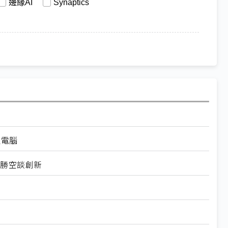
邊緣AI
Synaptics
級電腦
用勝空談創新