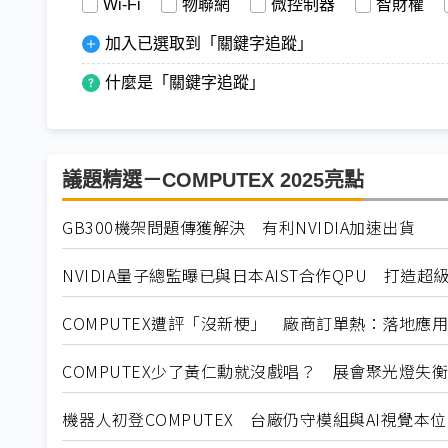
Wi-Fi
物聯網
微控制器
智財權
加入已選取到「關鍵字追蹤」
什麼是「關鍵字追蹤」
議題精選－COMPUTEX 2025亮點
GB300機架問題傳獲解決 有利NVIDIA加速出貨
NVIDIA量子總監曝已與日本AIST合作QPU 打造超
COMPUTEX遭評「沒新梗」 廠商訂單熱：落地應
COMPUTEX少了黃仁勳就沒戲唱？ 展會聚光燈失衡
機器人初登COMPUTEX 台廠仍守模組與AI視覺本位