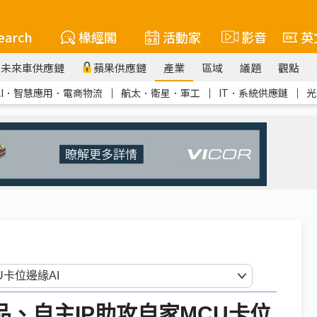
earch
椽經閣
活動家
影音
英
未來車供應鏈
蘋果供應鏈
產業
區域
議題
觀點
AI．智慧應用．電商物流
｜
航太．衛星．軍工
｜
IT．系統供應鏈
｜
光
產品、自主IP助攻自家MCU卡位