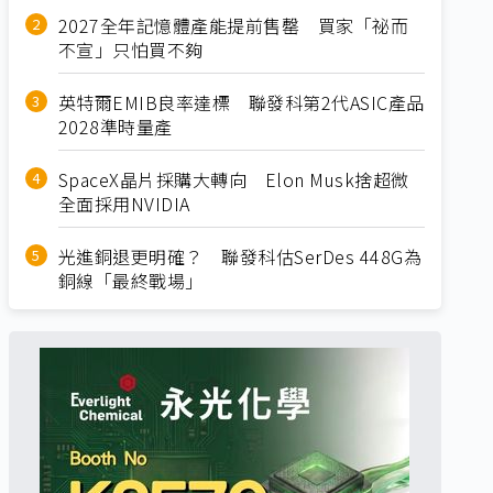
2027全年記憶體產能提前售罄 買家「祕而
不宣」只怕買不夠
英特爾EMIB良率達標 聯發科第2代ASIC產品
2028準時量產
SpaceX晶片採購大轉向 Elon Musk捨超微
全面採用NVIDIA
光進銅退更明確？ 聯發科估SerDes 448G為
銅線「最終戰場」