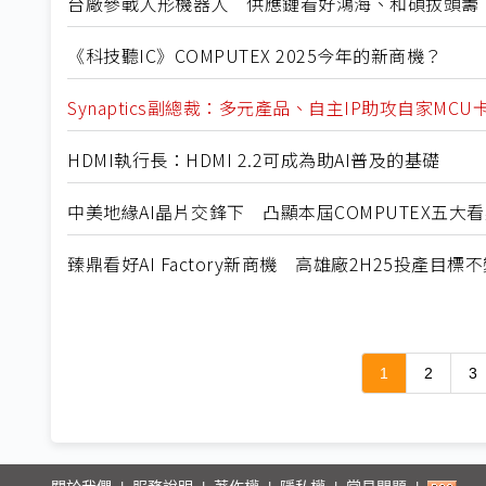
台廠參戰人形機器人 供應鏈看好鴻海、和碩拔頭籌
《科技聽IC》COMPUTEX 2025今年的新商機？
Synaptics副總裁：多元產品、自主IP助攻自家MCU
HDMI執行長：HDMI 2.2可成為助AI普及的基礎
中美地緣AI晶片交鋒下 凸顯本屆COMPUTEX五大
臻鼎看好AI Factory新商機 高雄廠2H25投產目標
1
2
3