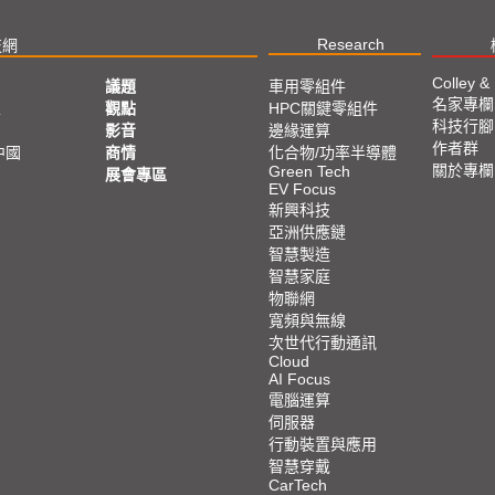
Research
技網
Colley &
議題
車用零組件
名家專欄
亞
觀點
HPC關鍵零組件
科技行腳
影音
邊緣運算
作者群
中國
商情
化合物/功率半導體
關於專欄
Green Tech
展會專區
EV Focus
新興科技
亞洲供應鏈
智慧製造
智慧家庭
物聯網
寬頻與無線
次世代行動通訊
Cloud
AI Focus
電腦運算
伺服器
行動裝置與應用
智慧穿戴
CarTech