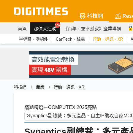
科技網
Res
259
首頁
漲價大追蹤
《百年，並不孤寂》產業導讀
半導體．零組件
｜
CarTech．綠能
｜
行動．通訊．XR
｜
科技網
產業
行動．通訊．XR
議題精選－COMPUTEX 2025亮點
Synaptics副總裁：多元