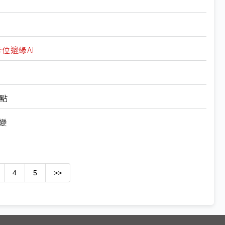
卡位邊緣AI
看點
不變
4
5
>>