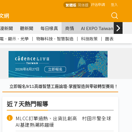
評估申請
登入
繁體版
简体版
文網
漫新聞
聽新聞
每日椽真
商情
AI EXPO Taiwan
COM
電．顯示．光學
｜
物聯科技．智慧製造
｜
科技政策
｜
圖表
立即報名9/11高雄智慧工廠論壇-掌握智造與零碳轉型賽局！
近７天熱門報導
MLCC訂單過熱、出貨比創高 村田示警全球
AI基建熱潮將趨緩