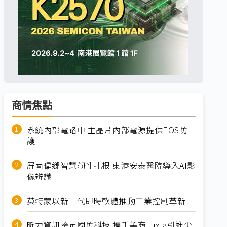
商情焦點
系統內部電路中 主晶片內部電源提供EOS防
護
屏南偏鄉智慧韌性扎根 東港安泰醫院導入AI影
像辨識
英特蒙以新一代即時軟體推動工業控制革新
昕力資訊跨足國防科技 攜手美商Juxta引進尖