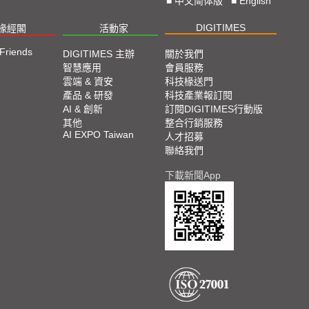
■
中文简体版
■
English
DIGITIMES
椽經閣
活動家
 Friends
DIGITIMES 主辦
關於我們
智慧應用
會員服務
雲端 & 資安
科技椽送門
產品 & 研發
科技產業報訂閱
AI & 創新
訂閱DIGITIMES行動版
其他
整合行銷服務
AI EXPO Taiwan
人才招募
聯絡我們
下載新聞App