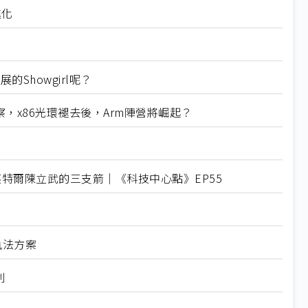
進化
Showgirl呢？
5觀察，x86光環褪去後，Arm陣營將崛起？
英特爾陳立武的三支箭｜《科技中心點》EP55
技執法方案
利