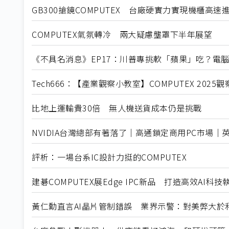
GB300搶鏡COMPUTEX 台廠硬實力實現機櫃高速
COMPUTEX氣氛轉冷 兩大疑慮壟罩下半年展望
《不具名消息》EP17：川普專挑軟「蘋果」吃？電腦展的
Tech666：【產業觀察小教室】COMPUTEX 202
比地上運輸貴30倍 無人機送貨成本仍是挑戰
NVIDIA台灣總部有著落了｜高通鎖定商用PC市場｜
評析：一場台系IC設計力挺的COMPUTEX
建碁COMPUTEX展Edge IPC新品 打造高效AI科
黃仁勳直言AI晶片管制錯誤 業界示警：對美弊大於