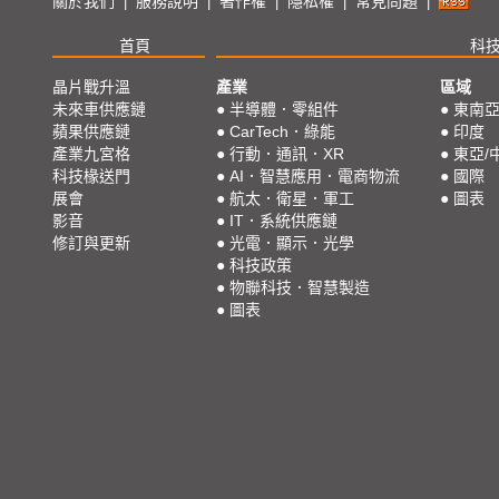
關於我們
服務說明
著作權
隱私權
常見問題
|
|
|
|
|
首頁
科
晶片戰升溫
產業
區域
未來車供應鏈
●
半導體．零組件
●
東南
蘋果供應鏈
●
CarTech．綠能
●
印度
產業九宮格
●
行動．通訊．XR
●
東亞/
科技椽送門
●
AI．智慧應用．電商物流
●
國際
展會
●
航太．衛星．軍工
●
圖表
影音
●
IT．系統供應鏈
修訂與更新
●
光電．顯示．光學
●
科技政策
●
物聯科技．智慧製造
●
圖表