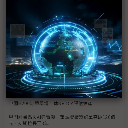
NVIDIA H200、中製AI晶片可分工 分析稱可助推中
國AI生態系
AI吃電怪獸催生專屬電廠 燃料電池、SMR有望解
AIDC缺電困局？
NB淡旺季連兩年大亂 宏碁陳俊聖：記憶體搶料難、
商務機報價更難
百度能否複製Google AI逆襲之路？ 昆侖芯分拆上
市打破造芯困局
NVIDIA正面迎戰電力瓶頸 電源、電網、能效成AI時
代關鍵戰場
中國H200訂單暴增 傳NVIDIA評估擴產
星門計畫點火AI建置潮 華城變壓器訂單突破120億
元、交期拉長至3年