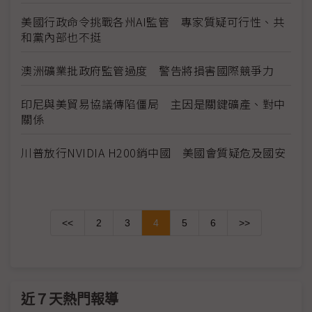
美國行政命令挑戰各州AI監管 專家質疑可行性、共
和黨內部也不挺
澳洲礦業批政府監管過度 警告將損害國際競爭力
印尼與美貿易協議傳陷僵局 主因是關鍵礦產、對中
關係
川普放行NVIDIA H200銷中國 美國會質疑危及國安
<<
2
3
4
5
6
>>
近７天熱門報導