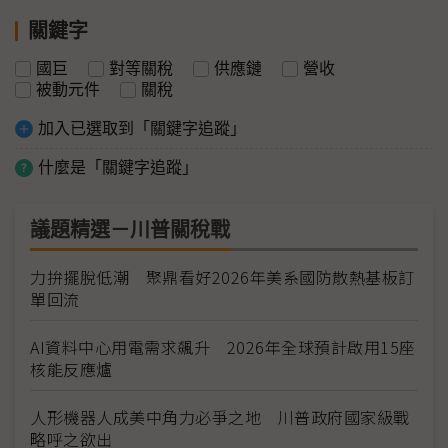
關鍵字
國巨
對等關稅
供應鏈
營收
被動元件
關稅
加入已選取到「關鍵字追蹤」
什麼是「關鍵字追蹤」
議題精選－川普關稅戰
力拚擺脫低潮 聚鼎看好2026年美系國防散熱基板訂
單回流
AI資料中心用電需求飆升 2026年全球預計啟用15座
核能反應爐
人形機器人成美中角力必爭之地 川普政府國家級戰
略呼之欲出