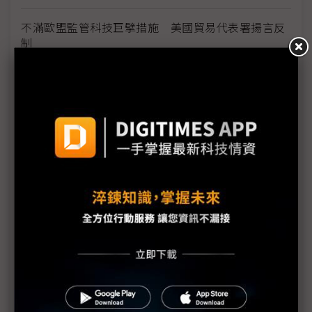
不滿歐盟監管科技巨擘措施 美國貿易代表署揚言反
制
Tesla計劃2027年起在德國生產車用電池 產能達8
GWh
馬來西亞納管社群平台 不排除禁止16歲以下青少年
使用
台灣僅23%輸美商品遭課緊急關稅 美國主要貿易夥
伴中最低
抗衡美國量子運算競爭 加拿大加碼投資挽留在地企
業
英特爾延攬川普幕僚負責政府事務 加速推動美國晶
片戰略