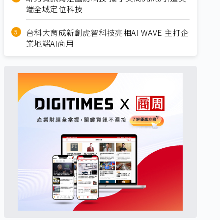
端全域定位科技
台科大育成新創虎智科技亮相AI WAVE 主打企
業地端AI商用