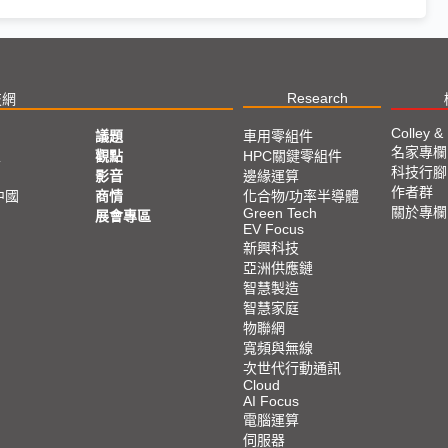
Research
技網
Colley &
議題
車用零組件
名家專欄
亞
觀點
HPC關鍵零組件
科技行腳
影音
邊緣運算
作者群
中國
商情
化合物/功率半導體
關於專欄
Green Tech
展會專區
EV Focus
新興科技
亞洲供應鏈
智慧製造
智慧家庭
物聯網
寬頻與無線
次世代行動通訊
Cloud
AI Focus
電腦運算
伺服器