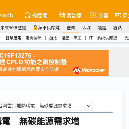
earch
椽經閣
活動家
影音
英
未來車供應鏈
蘋果供應鏈
產業
區域
議題
觀點
AI．智慧應用．電商物流
｜
航太．衛星．軍工
｜
IT．系統供應鏈
｜
光
熱購電 無碳能源需求增