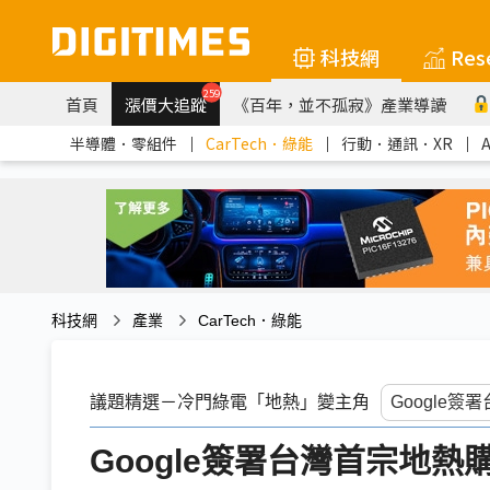
科技網
Res
259
首頁
漲價大追蹤
《百年，並不孤寂》產業導讀
半導體．零組件
｜
CarTech．綠能
｜
行動．通訊．XR
｜
科技網
產業
CarTech．綠能
議題精選－冷門綠電「地熱」變主角
Google簽署台灣首宗地