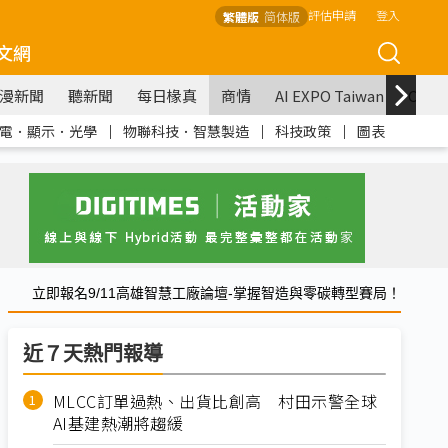
評估申請
登入
繁體版
简体版
文網
漫新聞
聽新聞
每日椽真
商情
AI EXPO Taiwan
COM
電．顯示．光學
｜
物聯科技．智慧製造
｜
科技政策
｜
圖表
立即報名9/11高雄智慧工廠論壇-掌握智造與零碳轉型賽局！
近７天熱門報導
MLCC訂單過熱、出貨比創高 村田示警全球
AI基建熱潮將趨緩