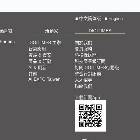
■
中文简体版
■
English
DIGITIMES
椽經閣
活動家
 Friends
DIGITIMES 主辦
關於我們
智慧應用
會員服務
雲端 & 資安
科技椽送門
產品 & 研發
科技產業報訂閱
AI & 創新
訂閱DIGITIMES行動版
其他
整合行銷服務
AI EXPO Taiwan
人才招募
聯絡我們
下載新聞App