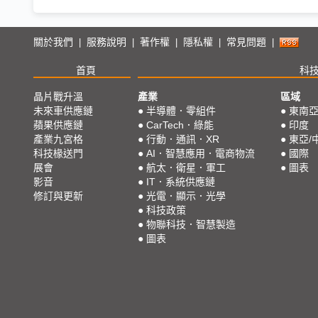
關於我們
服務說明
著作權
隱私權
常見問題
|
|
|
|
|
首頁
科
晶片戰升溫
產業
區域
未來車供應鏈
●
半導體．零組件
●
東南
蘋果供應鏈
●
CarTech．綠能
●
印度
產業九宮格
●
行動．通訊．XR
●
東亞/
科技椽送門
●
AI．智慧應用．電商物流
●
國際
展會
●
航太．衛星．軍工
●
圖表
影音
●
IT．系統供應鏈
修訂與更新
●
光電．顯示．光學
●
科技政策
●
物聯科技．智慧製造
●
圖表