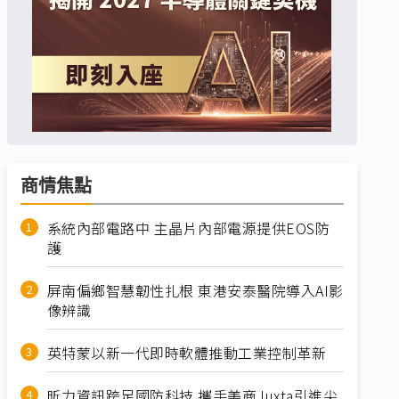
商情焦點
系統內部電路中 主晶片內部電源提供EOS防
護
屏南偏鄉智慧韌性扎根 東港安泰醫院導入AI影
像辨識
英特蒙以新一代即時軟體推動工業控制革新
昕力資訊跨足國防科技 攜手美商Juxta引進尖