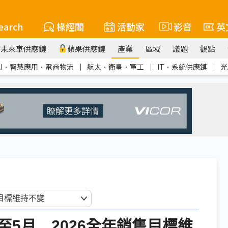
earch
椽經閣
活動家
影音
英
未來車供應鏈
蘋果供應鏈
產業
區域
議題
觀點
AI．智慧應用．電商物流
｜
航太．衛星．軍工
｜
IT．系統供應鏈
｜
光
5月 2026全年銷售目標維