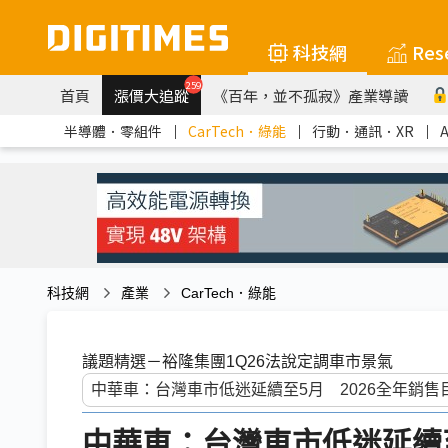
科技網
Res
259
首頁
漲價大追蹤
《百年，並不孤寂》產業導讀
半導體．零組件
｜
CarTech．綠能
｜
行動．通訊．XR
｜
科技網
產業
CarTech．綠能
議題精選－裕隆集團1Q26法說定調車市景氣
中華車：台灣車市低迷延續至