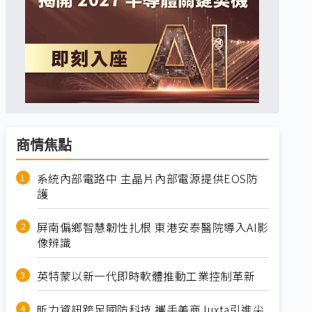
商情焦點
系統內部電路中 主晶片內部電源提供EOS防
護
屏南偏鄉智慧韌性扎根 東港安泰醫院導入AI影
像辨識
英特蒙以新一代即時軟體推動工業控制革新
昕力資訊跨足國防科技 攜手美商Juxta引進尖