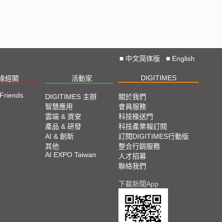
■
中文简体版
■
English
DIGITIMES
椽經閣
活動家
 Friends
DIGITIMES 主辦
關於我們
智慧應用
會員服務
雲端 & 資安
科技椽送門
產品 & 研發
科技產業報訂閱
AI & 創新
訂閱DIGITIMES行動版
其他
整合行銷服務
AI EXPO Taiwan
人才招募
聯絡我們
下載新聞App