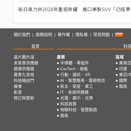
裕日車力拚2028年重返榮耀 進口美製SUV「已經
關於我們
服務說明
著作權
隱私權
常見問題
|
|
|
|
|
首頁
科
晶片戰升溫
產業
區域
未來車供應鏈
●
半導體．零組件
●
東南
蘋果供應鏈
●
CarTech．綠能
●
印度
產業九宮格
●
行動．通訊．XR
●
東亞/
科技椽送門
●
AI．智慧應用．電商物流
●
國際
展會
●
航太．衛星．軍工
●
圖表
影音
●
IT．系統供應鏈
修訂與更新
●
光電．顯示．光學
●
科技政策
●
物聯科技．智慧製造
●
圖表