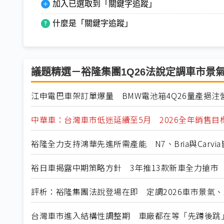
加入已選取到「關鍵字追蹤」
什麼是「關鍵字追蹤」
議題精選－裕隆集團1Q26法說定調車市景
江申電巴車架訂單爆量 BMW電池箱4Q26量產挹注
中華車：台灣車市低迷延續至5月 2026全年銷售目
裕隆全力支持鴻華先進所需產能 N7、Bria與Carvi
裕日車揭露中期策略方針 3年推13款新車全力搶市
評析：裕隆集團法說登場在即 定調2026車市景氣
台灣車市進入結構性調整期 車廠都在等「先蹲後跳