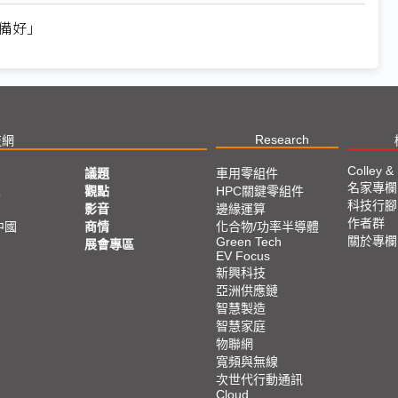
準備好」
Research
技網
Colley &
議題
車用零組件
名家專欄
亞
觀點
HPC關鍵零組件
科技行腳
影音
邊緣運算
作者群
中國
商情
化合物/功率半導體
關於專欄
Green Tech
展會專區
EV Focus
新興科技
亞洲供應鏈
智慧製造
智慧家庭
物聯網
寬頻與無線
次世代行動通訊
Cloud