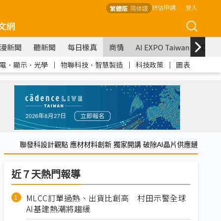
評估申請
登入
繁體版
简体版
文網
漫新聞
聽新聞
每日椽真
商情
AI EXPO Taiwan
COM
電．顯示．光學
｜
物聯科技．智慧製造
｜
科技政策
｜
圖表
聯發科設計觀點 應材材料創新 獨家開講 破除AI晶片供應鏈
近７天熱門報導
MLCC訂單過熱、出貨比創高 村田示警全球
AI基建熱潮將趨緩