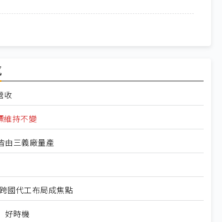
氣
營收
標維持不變
a皆由三義廠量產
、跨國代工布局成焦點
」好時機