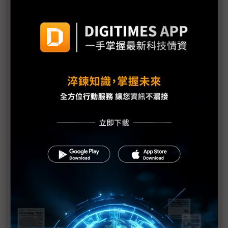
豐田日本生產線將全面復工
Sony各工廠受地震、海嘯及斷電影響最新狀況
需求疲弱加上日震 福特3廠臨時停工1週
福島縣政府開始檢測產品輻射值
原能會：輻射雲團6日飄到台灣 影響輕微
福島第1核電廠發現2具東電員工遺體
防輻射水持續外洩 東電灌高分子聚合物堵裂縫
美軍核污處理部隊分批赴日 助防範核災擴大
美汽車業：日震對銷售應無顯著影響
1號機核心恐損毀70% IAEA：日本核電廠情況仍非