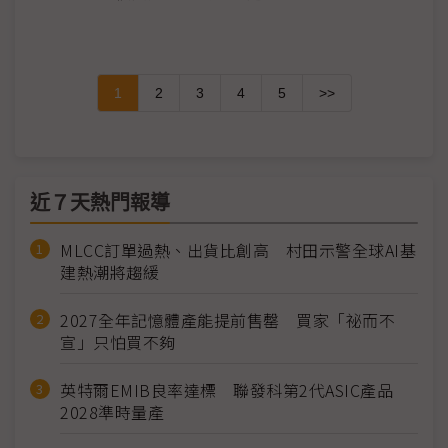
1
2
3
4
5
>>
近７天熱門報導
MLCC訂單過熱、出貨比創高 村田示警全球AI基
建熱潮將趨緩
2027全年記憶體產能提前售罄 買家「祕而不
宣」只怕買不夠
英特爾EMIB良率達標 聯發科第2代ASIC產品
2028準時量產