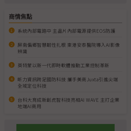
商情焦點
系統內部電路中 主晶片內部電源提供EOS防護
屏南偏鄉智慧韌性扎根 東港安泰醫院導入AI影像
辨識
英特蒙以新一代即時軟體推動工業控制革新
昕力資訊跨足國防科技 攜手美商Juxta引進尖端
全域定位科技
台科大育成新創虎智科技亮相AI WAVE 主打企業
地端AI商用