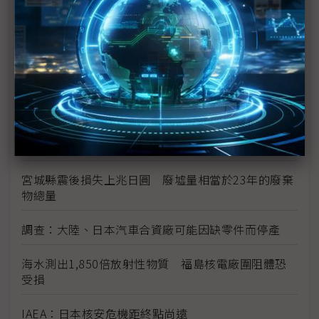
常嚴重
日本震災加劇亞洲通膨
日震限電影響 光學玻璃廠小原、Hoya相繼宣布減產
富士通指震災讓該公司損失數十億日圓
學者：日本核電站問題 後果將是長期且災難性的
宮城縣震後損失上兆日圓 廢墟量相當於23年的廢棄
物總量
調查：大陸、日本汽車合資廠可能因缺零件而停產
海水測出1,850倍放射性物質 福島核電廠圍阻體恐
受損
IAEA：日本核安危機距終點尚遠