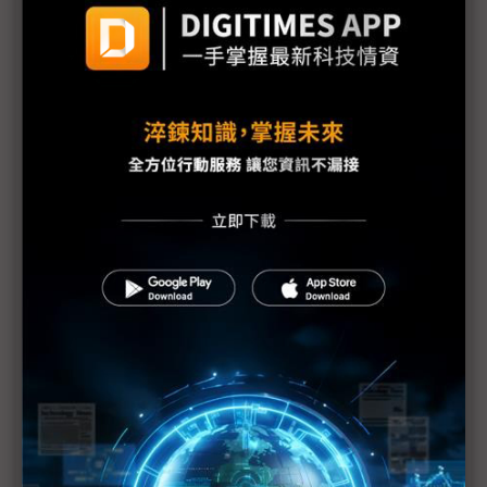
議題精選－庫存去化各吹各的調
庫存去化各產業步調不一 彭双浪提「塞車理論」
消費電子、IPC去庫存不同調 景氣反彈冷暖各自體
會
庫存持續調整中 載板三雄2023營運皆保守
記憶體現貨市場風向轉變 高階DDR5止跌、低容量
NAND回穩
2Q23訂單回暖 偏光雙雄稼動率攀升
奇景2Q終止LTA僅留OLED產能 庫存水位下半年有
望完全復原
LCD產業循環步入正軌 面板2Q23營運漸入佳境