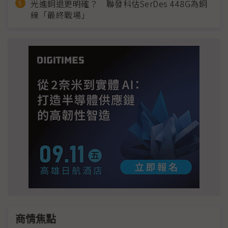
光進銅退更明確？ 聯發科估SerDes 448G為銅
線「最終戰場」
商情焦點