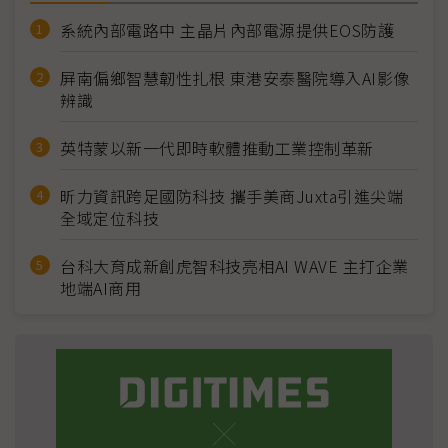
系統內部電路中 主晶片內部電源提供EOS防護
屏南偏鄉智慧韌性扎根 東港安泰醫院導入AI影像
辨識
英特蒙以新一代即時軟體推動工業控制革新
昕力資訊跨足國防科技 攜手美商Juxta引進尖端
全域定位科技
台科大育成新創虎智科技亮相AI WAVE 主打企業
地端AI商用