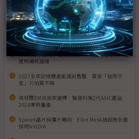
專訪Kai Beckmann／半導體庫存調整告終 邏輯晶
片是最後一塊拼圖
近７天熱門報導
MLCC訂單過熱、出貨比創高 村田示警全球AI基
建熱潮將趨緩
2027全年記憶體產能提前售罄 買家「祕而不
宣」只怕買不夠
英特爾EMIB良率達標 聯發科第2代ASIC產品
2028準時量產
SpaceX晶片採購大轉向 Elon Musk捨超微全面
採用NVIDIA