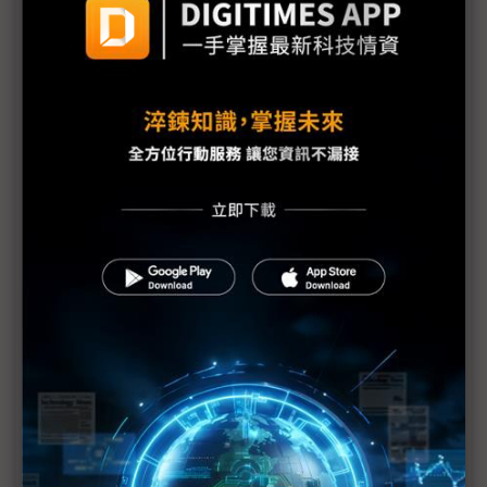
與中廠互別苗頭 日本PSC電池專注薄膜技術
資源自主與技術優勢 日太陽能產業靠PSC找活路
鈣鈦礦太陽能量產起手式 台灣首座工廠已出貨
AMOLED、LCD妙喻鈣鈦礦與矽晶太陽能，產業應用
如何選對市場？
曾連續10年虧損 倉元投入新事業生產PSC
日本新創EneCoat宣布增資 跨入生產大型PSC
日本拚太陽能復興 150團體擬設PSC協議會
鈣鈦礦×電子紙 在共享單車上擦出什麼火花？
重量更輕、耐久20年的鈣鈦礦太陽能電池 愛信2030