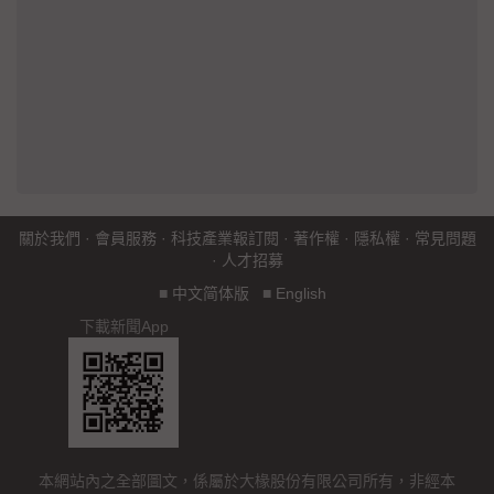
關於我們
·
會員服務
·
科技產業報訂閱
·
著作權
·
隱私權
·
常見問題
·
人才招募
■
中文简体版
■
English
下載新聞App
本網站內之全部圖文，係屬於大椽股份有限公司所有，非經本