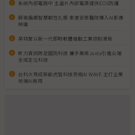
系統內部電路中 主晶片內部電源提供EOS防護
屏南偏鄉智慧韌性扎根 東港安泰醫院導入AI影像
辨識
英特蒙以新一代即時軟體推動工業控制革新
昕力資訊跨足國防科技 攜手美商Juxta引進尖端
全域定位科技
台科大育成新創虎智科技亮相AI WAVE 主打企業
地端AI商用