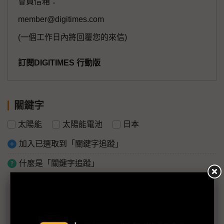
會員信箱：
member@digitimes.com
(一個工作日內將回覆您的來信)
訂閱DIGITIMES 行動版
關鍵字
太陽能
太陽能電池
日本
加入已選取到「關鍵字追蹤」
什麼是「關鍵字追蹤」
議題精選－第三代太陽能量產備戰
積水化學擬收購部分夏普堺工廠 生產PSC電池