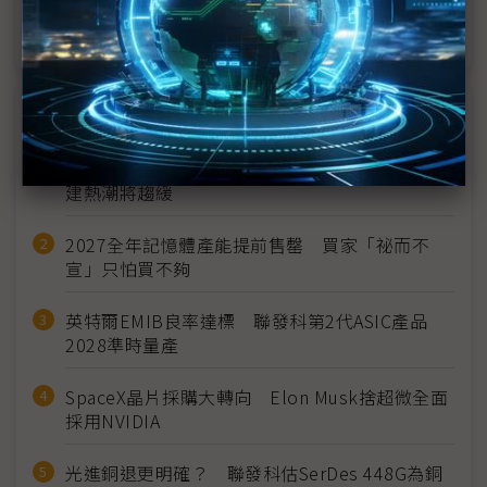
年發售
近７天熱門報導
MLCC訂單過熱、出貨比創高 村田示警全球AI基
建熱潮將趨緩
2027全年記憶體產能提前售罄 買家「祕而不
宣」只怕買不夠
英特爾EMIB良率達標 聯發科第2代ASIC產品
2028準時量產
SpaceX晶片採購大轉向 Elon Musk捨超微全面
採用NVIDIA
光進銅退更明確？ 聯發科估SerDes 448G為銅