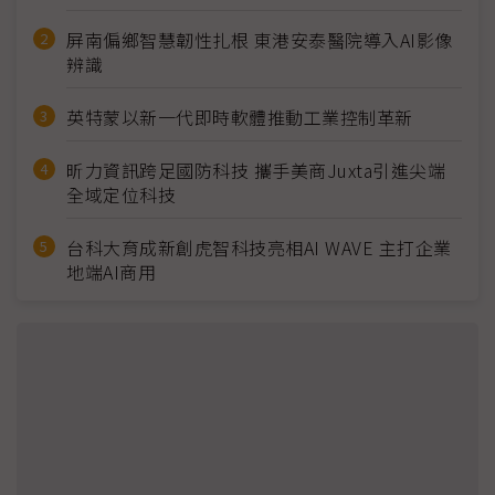
屏南偏鄉智慧韌性扎根 東港安泰醫院導入AI影像
辨識
英特蒙以新一代即時軟體推動工業控制革新
昕力資訊跨足國防科技 攜手美商Juxta引進尖端
全域定位科技
台科大育成新創虎智科技亮相AI WAVE 主打企業
地端AI商用