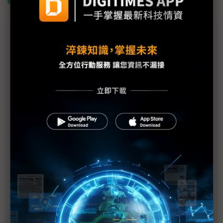
什麼是「關鍵字追蹤」
議題精選－功率半導體衝應用
東芝再投資功率元件6.4億美元 增設海內外產線
安森美超車英飛凌成SiC二哥 傳欲降低IGBT比重
兩大需求 促三菱電機提高功率元件營收目標
功率半導體超車賽 第三類鳴槍、第一類英飛凌仍佔
龍頭
DB Hitek加速引進MOCVD設備 傳化合物半導體量
產2025超車三星
功率半導體市況陷迷霧 各國業者看法不一
大中：功率IC市況不明朗 AI PC有望注入新動能