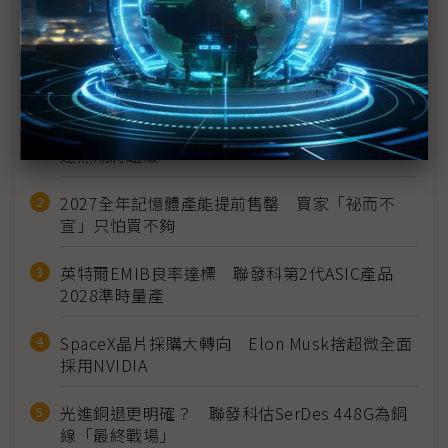
近７天熱門報導
MLCC訂單過熱、出貨比創高 村田示警全球AI基
建熱潮將趨緩
2027全年記憶體產能提前售罄 買家「祕而不
宣」只怕買不夠
英特爾EMIB良率達標 聯發科第2代ASIC產品
2028準時量產
SpaceX晶片採購大轉向 Elon Musk捨超微全面
採用NVIDIA
光進銅退更明確？ 聯發科估SerDes 448G為銅
線「最終戰場」