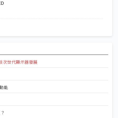
ED
丁景隆談次世代顯示器發展
新動能
頭？