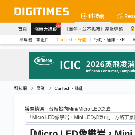
科技網
Res
259
首頁
漲價大追蹤
《百年，並不孤寂》產業導讀
半導體．零組件
｜
CarTech．綠能
｜
行動．通訊．XR
｜
科技網
產業
CarTech．綠能
議題精選－台廠攀向Mini/Micro LED之峰
「Micro LED像攀岩，Mi