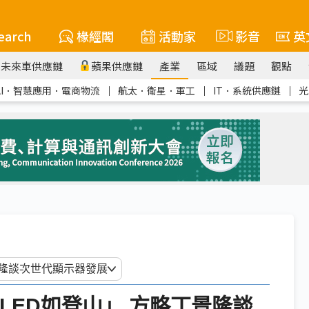
earch
椽經閣
活動家
影音
英
未來車供應鏈
蘋果供應鏈
產業
區域
議題
觀點
AI．智慧應用．電商物流
｜
航太．衛星．軍工
｜
IT．系統供應鏈
｜
光
ni LED如登山」 方略丁景隆談