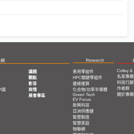
Research
技網
Colley &
議題
車用零組件
名家專欄
亞
觀點
HPC關鍵零組件
科技行腳
影音
邊緣運算
作者群
中國
商情
化合物/功率半導體
關於專欄
Green Tech
展會專區
EV Focus
新興科技
亞洲供應鏈
智慧製造
智慧家庭
物聯網