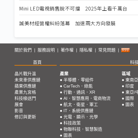
Mini LED電視銷售銳不可擋 2025年上看千萬台
誠美材經營權糾紛落幕 加速兩大方向發展
關於我們
服務說明
著作權
隱私權
常見問題
|
|
|
|
|
首頁
科
晶片戰升溫
產業
區域
未來車供應鏈
●
半導體．零組件
●
東南
蘋果供應鏈
●
CarTech．綠能
●
印度
產業九宮格
●
行動．通訊．XR
●
東亞/
科技椽送門
●
AI．智慧應用．電商物流
●
國際
展會
●
航太．衛星．軍工
●
圖表
影音
●
IT．系統供應鏈
修訂與更新
●
光電．顯示．光學
●
科技政策
●
物聯科技．智慧製造
●
圖表