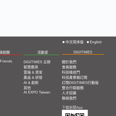
■
中文简体版
■
English
DIGITIMES
椽經閣
活動家
 Friends
DIGITIMES 主辦
關於我們
智慧應用
會員服務
雲端 & 資安
科技椽送門
產品 & 研發
科技產業報訂閱
AI & 創新
訂閱DIGITIMES行動版
其他
整合行銷服務
AI EXPO Taiwan
人才招募
聯絡我們
下載新聞App