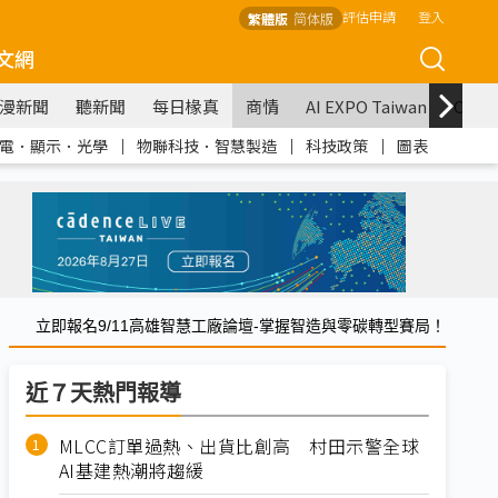
評估申請
登入
繁體版
简体版
文網
漫新聞
聽新聞
每日椽真
商情
AI EXPO Taiwan
COM
電．顯示．光學
｜
物聯科技．智慧製造
｜
科技政策
｜
圖表
立即報名9/11高雄智慧工廠論壇-掌握智造與零碳轉型賽局！
近７天熱門報導
MLCC訂單過熱、出貨比創高 村田示警全球
AI基建熱潮將趨緩