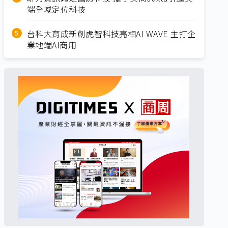
端全域定位科技
台科大育成新創虎智科技亮相AI WAVE 主打企
業地端AI商用