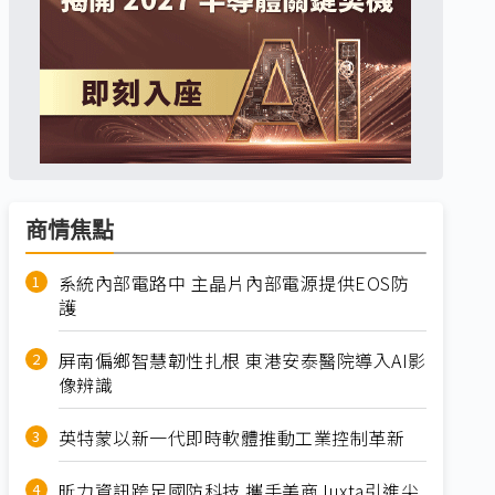
商情焦點
系統內部電路中 主晶片內部電源提供EOS防
護
屏南偏鄉智慧韌性扎根 東港安泰醫院導入AI影
像辨識
英特蒙以新一代即時軟體推動工業控制革新
昕力資訊跨足國防科技 攜手美商Juxta引進尖