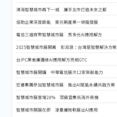
鴻海智慧城市再下一城 攜手北市打造未來之都
協助企業深度節能 東元朝產業一條龍發展
電信三雄齊聚智慧城市展 秀多元AI應用解方
2025智慧城市展開幕 彭双浪：台灣是智慧解決方
台IPC業者攜邊緣AI應用解方亮相GTC
智慧城市展開鑼 中華電信展示12家新創能力
宏碁集團參加智慧城市展 推出AI賦能永續共融方案
智慧城市展客增28% 眾廠雲集拓海外商機
智慧城市開展在即 凌羣攜微軟展出AI應用