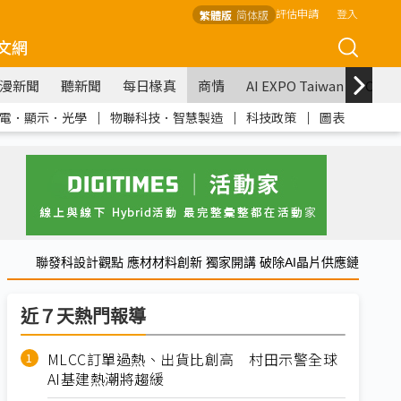
評估申請
登入
繁體版
简体版
文網
漫新聞
聽新聞
每日椽真
商情
AI EXPO Taiwan
COM
電．顯示．光學
｜
物聯科技．智慧製造
｜
科技政策
｜
圖表
聯發科設計觀點 應材材料創新 獨家開講 破除AI晶片供應鏈
近７天熱門報導
MLCC訂單過熱、出貨比創高 村田示警全球
AI基建熱潮將趨緩