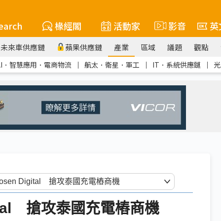
earch
椽經閣
活動家
影音
英
未來車供應鏈
蘋果供應鏈
產業
區域
議題
觀點
AI．智慧應用．電商物流
｜
航太．衛星．軍工
｜
IT．系統供應鏈
｜
光
gital 搶攻泰國充電樁商機