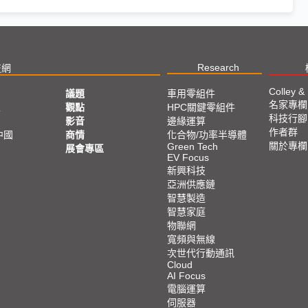
Research
技網
Colley &
議題
車用零組件
名家專欄
亞
觀點
HPC關鍵零組件
科技行腳
影音
邊緣運算
作者群
中國
商情
化合物/功率半導體
關於專欄
Green Tech
展會專區
EV Focus
新興科技
亞洲供應鏈
智慧製造
智慧家庭
物聯網
寬頻與無線
次世代行動通訊
Cloud
AI Focus
電腦運算
伺服器