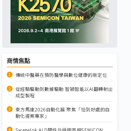
商情焦點
傳統中醫藥在預防醫學與數位健康的新定位
從經驗驅動到數據驅動 智穎智能以AI翻轉射出
成型製程
東方馬達2026自動化展 聚焦「恰到好處的自
動化提案專家」
Swagelok ALD閥件升級版亮相SEMICON