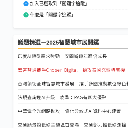
加入已選取到「關鍵字追蹤」
什麼是「關鍵字追蹤」
議題精選－2025智慧城市展開鑼
印度AI轉型需求強勁 安圖斯連年翻倍成長
宏碁智通攜手Chosen Digital 搶攻泰國充電樁商機
台灣領銜全球智慧城市發展 攜手多國推動數位綠色
法規查詢迎AI升級 凌羣：RAG有四大優點
中華電全光網路助攻 優化分散式AI資料中心建置
交通願景館低碳主題區首登場 交通部力推低碳運輸