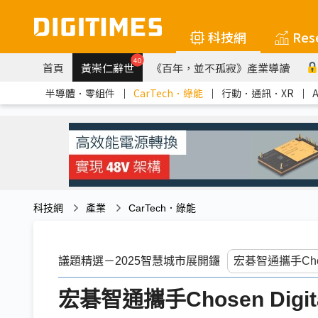
科技網
Res
40
首頁
黃崇仁辭世
《百年，並不孤寂》產業導讀
半導體．零組件
｜
CarTech．綠能
｜
行動．通訊．XR
｜
科技網
產業
CarTech．綠能
議題精選－2025智慧城市展開鑼
宏碁智通攜手Chosen Di