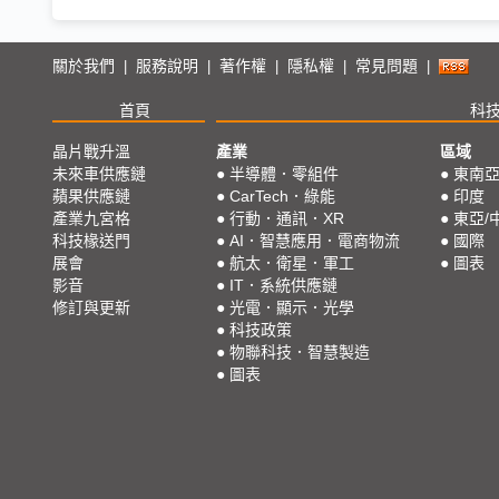
關於我們
服務說明
著作權
隱私權
常見問題
|
|
|
|
|
首頁
科
晶片戰升溫
產業
區域
未來車供應鏈
●
半導體．零組件
●
東南
蘋果供應鏈
●
CarTech．綠能
●
印度
產業九宮格
●
行動．通訊．XR
●
東亞/
科技椽送門
●
AI．智慧應用．電商物流
●
國際
展會
●
航太．衛星．軍工
●
圖表
影音
●
IT．系統供應鏈
修訂與更新
●
光電．顯示．光學
●
科技政策
●
物聯科技．智慧製造
●
圖表