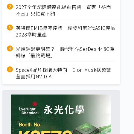
2027全年記憶體產能提前售罄 買家「祕而
不宣」只怕買不夠
英特爾EMIB良率達標 聯發科第2代ASIC產品
2028準時量產
光進銅退更明確？ 聯發科估SerDes 448G為
銅線「最終戰場」
SpaceX晶片採購大轉向 Elon Musk捨超微
全面採用NVIDIA