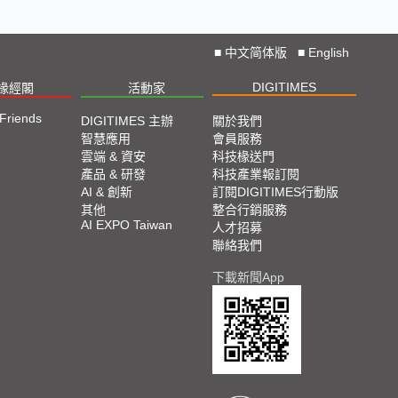
■
中文简体版
■
English
DIGITIMES
椽經閣
活動家
 Friends
DIGITIMES 主辦
關於我們
智慧應用
會員服務
雲端 & 資安
科技椽送門
產品 & 研發
科技產業報訂閱
AI & 創新
訂閱DIGITIMES行動版
其他
整合行銷服務
AI EXPO Taiwan
人才招募
聯絡我們
下載新聞App