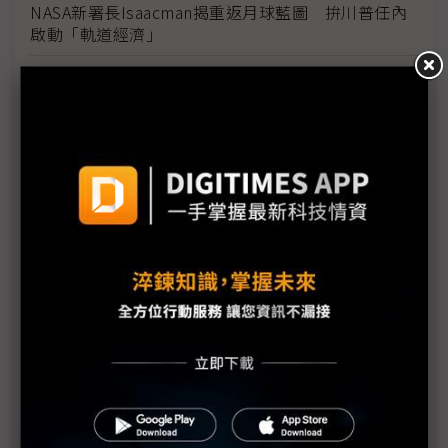
NASA新署長Isaacman揭重返月球藍圖 拚川普任內
啟動「軌道經濟」
中國H200訂單暴增逾200萬顆 NVIDIA傳急敲台積新
產能
黃仁勳誠聘Groq 員工股權「折現」約9成隨CEO加
入NVIDIA
川普10萬美元H-1B簽證費用爭議延燒 美國商會提起
上訴
魏哲家自嘲含淚打造台積美廠 NYT剖析1.8萬條法規
如何綁住晶圓代工龍頭手腳
從DeepSeek到H200鬆綁 盤點NVIDIA 2025年十大
關鍵時刻
新的逆襲之路？ 業者估未來5~10年中國將竄出多家