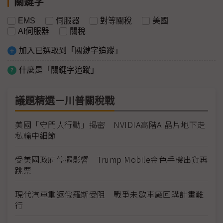
關鍵字
EMS
伺服器
對等關稅
美國
AI伺服器
關稅
加入已選取到「關鍵字追蹤」
什麼是「關鍵字追蹤」
議題精選－川普關稅戰
美國「守門人行動」揭密 NVIDIA高階AI晶片地下走
私輸中細節
受美國政府停擺影響 Trump Mobile金色手機出貨再
跳票
現代汽車重返俄羅斯受阻 戰爭未歇車廠回購計畫難
行