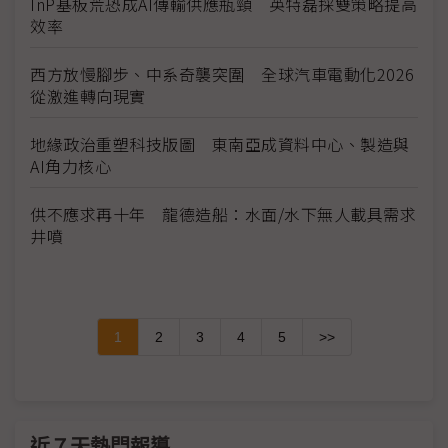
InP基板荒恐成AI傳輸供應瓶頸 英特磊採雙策略提高
效率
西方放慢腳步、中系奇襲突圍 全球汽車電動化2026
從激進轉向現實
地緣政治重塑科技版圖 東南亞成資料中心、製造與
AI角力核心
供不應求再十年 龍德造船：水面/水下無人載具需求
井噴
1
2
3
4
5
>>
近７天熱門報導