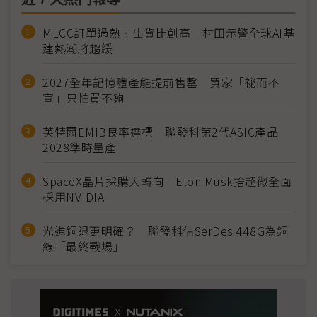
MLCC訂單過熱、出貨比創高 村田示警全球AI基
建熱潮將趨緩
2027全年記憶體產能提前售罄 買家「祕而不
宣」只怕買不夠
英特爾EMIB良率達標 聯發科第2代ASIC產品
2028準時量產
SpaceX晶片採購大轉向 Elon Musk捨超微全面
採用NVIDIA
光進銅退更明確？ 聯發科估SerDes 448G為銅
線「最終戰場」