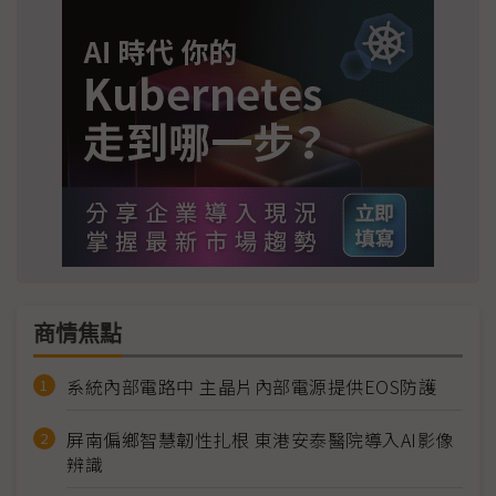
商情焦點
系統內部電路中 主晶片內部電源提供EOS防護
屏南偏鄉智慧韌性扎根 東港安泰醫院導入AI影像
辨識