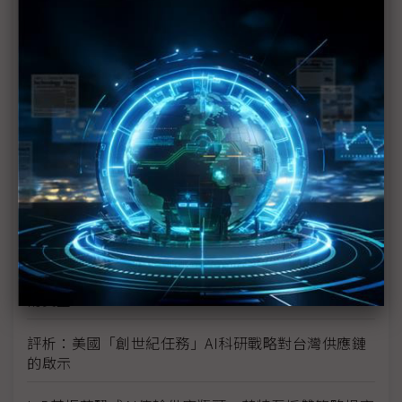
TPU
未蒙其利先受其害 美國製造業景氣連9個月衰退
H200效能翻6倍、價格增3成 NVIDIA「清庫存」仍
讓中國動心
豐田目標2026全球生產破千萬輛 HEV需求強勁跨越
電動車放緩影響
東南亞各國與美貿易協議持續推進 2026聚焦關鍵礦
產、轉口問題
陳立武與川普關鍵40分鐘會談 將政治阻力化為英特
爾資金
評析：美國「創世紀任務」AI科研戰略對台灣供應鏈
的啟示