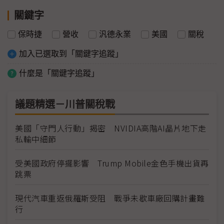
關鍵字
保時捷
營收
汎德永業
美國
關稅
加入已選取到「關鍵字追蹤」
什麼是「關鍵字追蹤」
議題精選－川普關稅戰
美國「守門人行動」揭密 NVIDIA高階AI晶片地下走
私輸中細節
受美國政府停擺影響 Trump Mobile金色手機出貨再
跳票
現代汽車重返俄羅斯受阻 戰爭未歇車廠回購計畫難
行