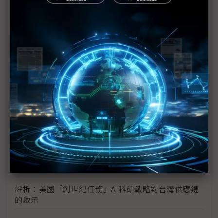
TPU
未蒙其利先受其害 美國製造業景氣連9個月衰退
H200效能翻6倍、價格增3成 NVIDIA「清庫存」仍
讓中國動心
豐田目標2026全球生產破千萬輛 HEV需求強勁跨越
電動車放緩影響
東南亞各國與美貿易協議持續推進 2026聚焦關鍵礦
產、轉口問題
陳立武與川普關鍵40分鐘會談 將政治阻力化為英特
爾資金
評析：美國「創世紀任務」AI科研戰略對台灣供應鏈
的啟示