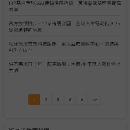
InP基板荒恐成AI傳輸供應瓶頸 英特磊採雙策略提高
效率
西方放慢腳步、中系奇襲突圍 全球汽車電動化2026
從激進轉向現實
地緣政治重塑科技版圖 東南亞成資料中心、製造與
AI角力核心
供不應求再十年 龍德造船：水面/水下無人載具需求
井噴
1
2
3
4
5
>>