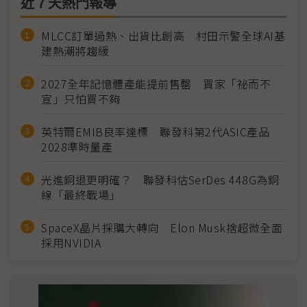
近７天熱門報導
MLCC訂單過熱、出貨比創高 村田示警全球AI基
建熱潮將趨緩
2027全年記憶體產能提前售罄 買家「祕而不
宣」只怕買不夠
英特爾EMIB良率達標 聯發科第2代ASIC產品
2028準時量產
光進銅退更明確？ 聯發科估SerDes 448G為銅
線「最終戰場」
SpaceX晶片採購大轉向 Elon Musk捨超微全面
採用NVIDIA