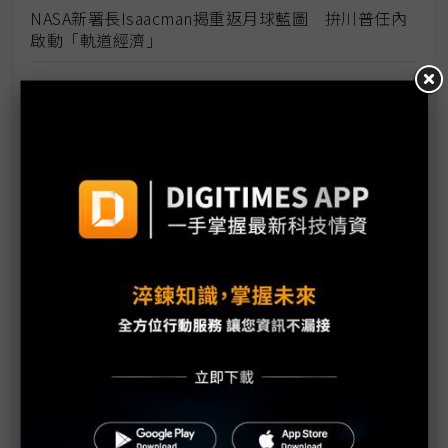
NASA新署長Isaacman揭重返月球藍圖 拚川普任內
啟動「軌道經濟」
中國H200訂單暴增逾200萬顆 NVIDIA傳急敲台積新
產能
黃仁勳誠聘Groq 員工股權「折現」約9成隨CEO加
入NVIDIA
川普10萬美元H-1B簽證費用爭議延燒 美國商會提起
上訴
魏哲家自嘲含淚打造台積美廠 NYT剖析1.8萬條法規
如何綁住晶圓代工龍頭手腳
從DeepSeek到H200鬆綁 盤點NVIDIA 2025年十大
關鍵時刻
新的逆襲之路？ 業者估未來5~10年中國將竄出多家