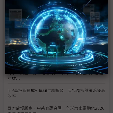
H200效能翻6倍、價格增3成 NVIDIA「清庫存」仍
讓中國動心
豐田目標2026全球生產破千萬輛 HEV需求強勁跨越
電動車放緩影響
東南亞各國與美貿易協議持續推進 2026聚焦關鍵礦
產、轉口問題
陳立武與川普關鍵40分鐘會談 將政治阻力化為英特
爾資金
評析：美國「創世紀任務」AI科研戰略對台灣供應鏈
的啟示
InP基板荒恐成AI傳輸供應瓶頸 英特磊採雙策略提高
效率
西方放慢腳步、中系奇襲突圍 全球汽車電動化2026