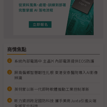
商情焦點
系統內部電路中 主晶片內部電源提供EOS防護
屏南偏鄉智慧韌性扎根 東港安泰醫院導入AI影像
辨識
英特蒙以新一代即時軟體推動工業控制革新
昕力資訊跨足國防科技 攜手美商Juxta引進尖端
全域定位科技