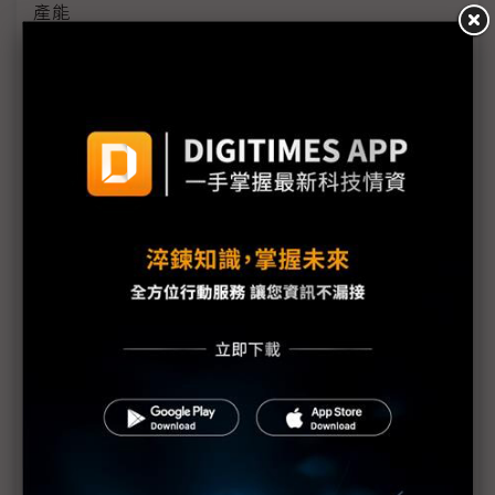
產能
黃仁勳誠聘Groq 員工股權「折現」約9成隨CEO加
入NVIDIA
川普10萬美元H-1B簽證費用爭議延燒 美國商會提起
上訴
魏哲家自嘲含淚打造台積美廠 NYT剖析1.8萬條法規
如何綁住晶圓代工龍頭手腳
從DeepSeek到H200鬆綁 盤點NVIDIA 2025年十大
關鍵時刻
新的逆襲之路？ 業者估未來5~10年中國將竄出多家
TPU
未蒙其利先受其害 美國製造業景氣連9個月衰退