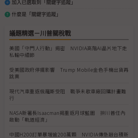
加入已選取到「關鍵字追蹤」
什麼是「關鍵字追蹤」
議題精選－川普關稅戰
美國「守門人行動」揭密 NVIDIA高階AI晶片地下走
私輸中細節
受美國政府停擺影響 Trump Mobile金色手機出貨再
跳票
現代汽車重返俄羅斯受阻 戰爭未歇車廠回購計畫難
行
NASA新署長Isaacman揭重返月球藍圖 拚川普任內
啟動「軌道經濟」
中國H200訂單暴增逾200萬顆 NVIDIA傳急敲台積新