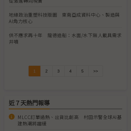
從激進轉向現實
地緣政治重塑科技版圖 東南亞成資料中心、製造與
AI角力核心
供不應求再十年 龍德造船：水面/水下無人載具需求
井噴
1
2
3
4
5
>>
近７天熱門報導
MLCC訂單過熱、出貨比創高 村田示警全球AI基
建熱潮將趨緩