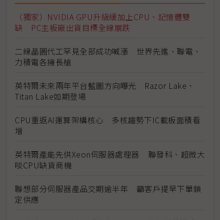
（獨家）NVIDIA GPU升級緩加上CPU、記憶體雙
缺 PC主板廠出貨目標全線崩跌
二線晶圓代工罕見全部成功喊漲 世界先進、聯電、
力積電各擁長槍
英特爾未來兩年平台藍圖方向曝光 Razor Lake、
Titan Lake如期登場
CPU重返AI運算架構核心 多核趨勢下IC載板面積看
增
英特爾產能先供Xeon伺服器處理器 聯發科、超微大
啖CPU缺貨商機
聯想部分伺服器產品交期逾半年 籲客戶提早下單鎖
定供應