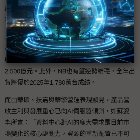
前AI伺服器已成業績成長主力，將可抵銷板卡
利潤減損，整體獲利表現仍維穩。
華碩2025年伺服器營收已突破新台幣千億元規
模，年增超過100%，2026年首季伺服器業務營
收估季增近100%，2026全年伺服器營收將挑戰
2,500億元。此外，NB也有望逆勢維穩，全年出
貨將優於2025年1,780萬台成績。
而由華碩、技嘉與華擎營運表現顯見，產品營
收主利與發展重心已向AI伺服器傾斜，如蘇姿
丰所言：「資料中心對AI的龐大需求是目前市
場變化的核心驅動力，資源的重新配置已不可