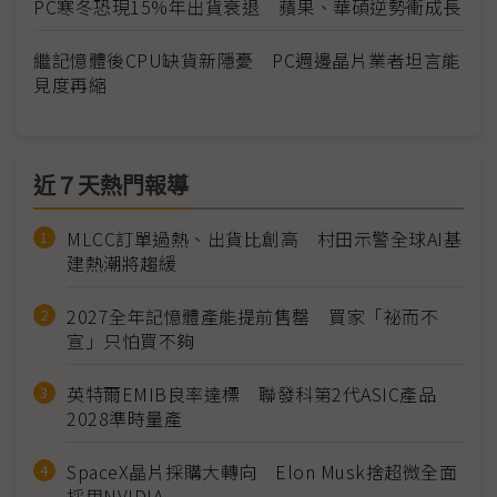
PC寒冬恐現15%年出貨衰退 蘋果、華碩逆勢衝成長
繼記憶體後CPU缺貨新隱憂 PC週邊晶片業者坦言能
見度再縮
近７天熱門報導
MLCC訂單過熱、出貨比創高 村田示警全球AI基
建熱潮將趨緩
2027全年記憶體產能提前售罄 買家「祕而不
宣」只怕買不夠
英特爾EMIB良率達標 聯發科第2代ASIC產品
2028準時量產
SpaceX晶片採購大轉向 Elon Musk捨超微全面
採用NVIDIA