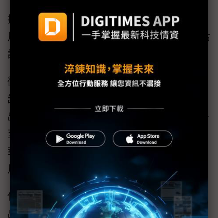
技嘉出貨也不妙，2025年出貨回升至1,150萬
片，但2026年內部也下修至900萬片，供應鏈估
計全年將大跌至800萬~850萬片。
微星主機板代工規模近年也明顯萎縮，僅有少
許來自聯想（Lenovo）與NEC、LG代工訂單，
出貨年減高達6成，品牌主機板則在2025年拉升
至1,100萬片，但2026年估將崩跌至840萬片；
華擎2024年約440萬片，2025年略減至430萬
片，2026年則估衰減至270萬片。
供應鏈人士表示，儘管主機板出貨大跌，顯卡
出貨也萎縮，但對華碩、技嘉與華擎而言，目