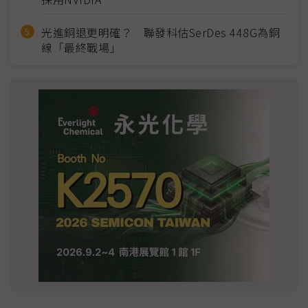
光進銅退更明確？ 聯發科估SerDes 448G為銅
線「最終戰場」