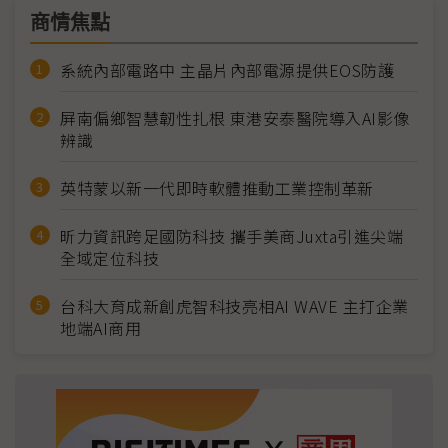
商情焦點
系統內部電路中 主晶片內部電源提供EOS防護
屏南偏鄉智慧韌性扎根 東港安泰醫院導入AI影像
辨識
英特蒙以新一代即時軟體推動工業控制革新
昕力資訊跨足國防科技 攜手美商Juxta引進尖端
全域定位科技
台科大育成新創虎智科技亮相AI WAVE 主打企業
地端AI商用