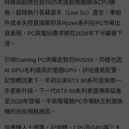
特爾與超微也自2025年底起陸續調漲CPU價
格，超微執行長蘇姿丰（Lisa Su）直言，零組
件成本失控直接壓抑其Ryzen系列在PC市場出
貨表現，PC與電玩需求將在2026年下半顯著下
滑。
引領Gaming PC供需走勢的NVIDIA，同樣也因
AI GPU毛利遠高於遊戲GPU，評估產能配置、
記憶體因素下，年初以來RTX 50系列並無進一
步更新升級，下一代RTX 60系列更盛傳將延後
至2028年登場，中高階電競PC市場缺乏刺激換
機的技術規格誘因。
供應鏈人士透露，記憶體、CPU及GPU等三大