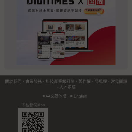
關於我們
·
會員服務
·
科技產業報訂閱
·
著作權
·
隱私權
·
常見問題
·
人才招募
■
中文简体版
■
English
下載新聞App