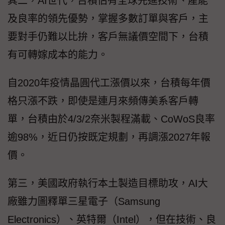
其二，AI世代，台積佔有全球先進技術、產能
及良率的領先優勢，掌握多數訂單與客戶，主
要對手仍難以比拚，客戶無議價空間下，台積
有可轉嫁成本的能力。
自2020年疫情晶圓代工漲價以來，台積每年價
格只漲不跌，即使是連月來頻傳美系客戶轉
單，台積由於4/3/2奈米製程滿載、CoWoS良率
逾98%，近日仍按既定規劃，再調漲2027年報
價。
第三，美國政府執行本土製造目標助攻，AI大
廠雖力圖釋單三星電子（Samsung
Electronics）、英特爾（Intel），但在技術、良