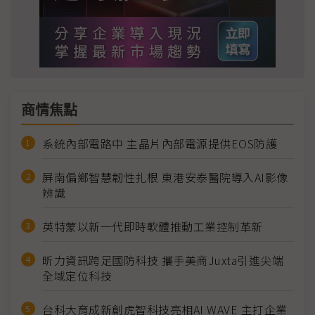
商情焦點
系統內部電路中 主晶片內部電源提供EOS防護
屏南偏鄉智慧韌性扎根 東港安泰醫院導入AI影像
辨識
英特蒙以新一代即時軟體推動工業控制革新
昕力資訊跨足國防科技 攜手美商Juxta引進尖端
全域定位科技
台科大育成新創虎智科技亮相AI WAVE 主打企業