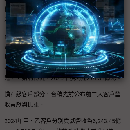
機會挑戰新台幣千億元，這比2025年聯電與中
芯全年合計獲利還多。
台積2024年底正式量產的日本JASM也首度轉
盈，2026年第1季獲利9.51億元，優於2025年同
期虧損32.49億元；德國ESMC則仍在建廠，第1
季虧損2.78億元；中國南京廠製程雖難再推
進，但獲利穩健，2025年獲利達274.53億元。
鑽石級客戶部分，台積先前公布前二大客戶營
收貢獻與比重。
2024年甲、乙客戶分別貢獻營收為6,243.45億