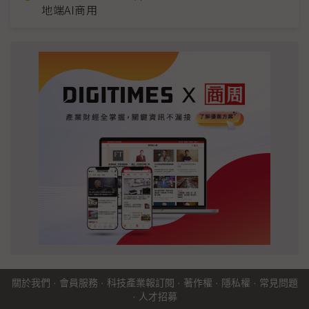
地端AI商用
關於我們
·
會員服務
·
科技產業報訂閱
·
著作權
·
隱私權
·
常見問題
·
人才招募