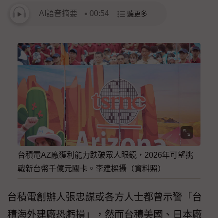
AI語音摘要
00:54
聽更多
台積電AZ廠獲利能力跌破眾人眼鏡，2026年可望挑
戰新台幣千億元關卡。李建樑攝（資料照）
台積電創辦人張忠謀或各方人士都曾示警「台
積海外建廠恐虧損」，然而台積美國、日本廠