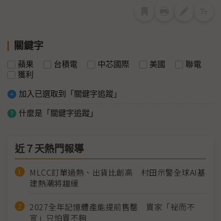
關鍵字
蘋果
台積電
中芯國際
美國
聯電
獲利
加入已選取到「關鍵字追蹤」
什麼是「關鍵字追蹤」
近７天熱門報導
MLCC訂單過熱、出貨比創高 村田示警全球AI基
建熱潮將趨緩
2027全年記憶體產能提前售罄 買家「祕而不
宣」只怕買不夠