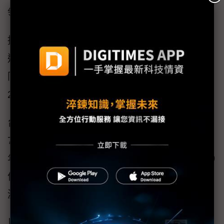
領先掌握全球客戶，擁有定價權。
據台積2026年第1季財報顯示，美國AZ廠獲利
達新台幣（單位下同）188.07億元，較2025年
同期初期量產仍在爬坡期大增36.9倍，也超越
2025全年161.41億元獲利。
台積2024年來自美、日、德等政府補助金額為
751.64億元，2025年為762.58億元，然在2026
年第1季則只有5.05億元，較2025年同期351.49
億元減少346.44億元，也就是來自政府補助雖
減少，但海外廠獲利能力仍大幅成長。
以此估算，若無意外，台積美國廠全年獲利有