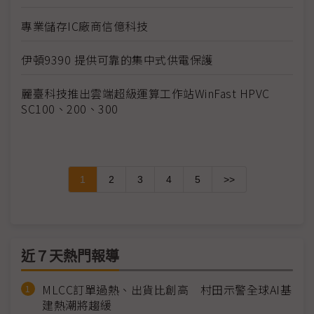
專業儲存IC廠商信億科技
伊頓9390 提供可靠的集中式供電保護
麗臺科技推出雲端超級運算工作站WinFast HPVC
SC100、200、300
1
2
3
4
5
>>
近７天熱門報導
MLCC訂單過熱、出貨比創高 村田示警全球AI基
建熱潮將趨緩