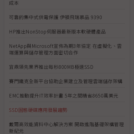
成本
可靠的集中式供電保護 伊頓飛瑞慕品 9390
HP推出NonStop伺服器最新版本軟硬體產品
NetApp與Microsoft宣佈為期3年協定 在虛擬化、雲
端運算與儲存管理方面密切合作
宜鼎領先業界推出每秒800MB極速SSD
賽門鐵克全新平台協助企業建立及管理雲端儲存架構
EMC推動提升IT效率計畫 5年之間精省8650萬美元
SSD固態硬碟應用發展趨勢
戴爾高效能資料中心解決方案 開啟進階基礎架構管理
新紀元