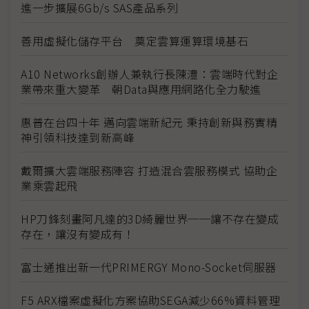
進一步擴展6Gb/s SAS產品系列
善用虛擬化儲存平台 奠定雲算運算環境基石
A10 Networks創辦人兼執行長陳澧：雲端時代對企
業帶來重大變革 朝Data與應用網路化全力駛進
惠普在台四十年 邁向雲端新紀元 秉持創新與務實精
神引領科技達到新高峰
戴爾擴大雲端服務陣容 打造混合雲服務模式 協助企
業乘雲起飛
HP刀鋒刻畫阿凡達的3D綺麗世界──讓不存在變成
存在，讓沒有變成有！
富士通推出新一代PRIMERGY Mono-Socket伺服器
F5 ARX檔案虛擬化方案協助SEGA減少66%資料管理