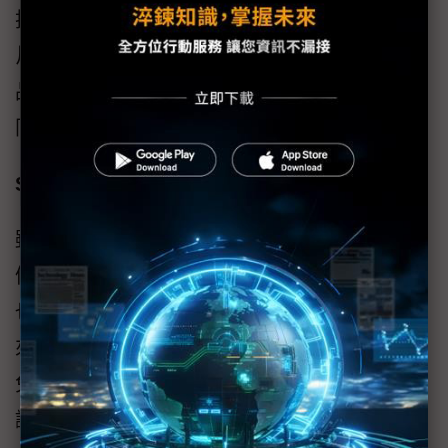
技術輔助，使多數採公版設計或是類似控制晶
片與相近NAND Flash元件架構的SSD模組產
品，大多於產品待機、節能與省電方面出現不
同的限制，影響整體的省電效益表現。
SSD耐震、低發熱、效能優勢 仍值得重視
雖說SSD省電表現並不亮眼，但是SSD最大的
優勢就在減省了馬達與碟片這類機械結構，這
也讓SSD在運作過程所產生的廢熱，要比HDD
來得低許多，也因此，應用SSD的場合就可避
免需透過風扇這類主動散熱機制來強制氣冷，
讓桌上型電腦或筆記型電腦應用場合，可減省