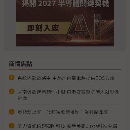
商情焦點
系統內部電路中 主晶片內部電源提供EOS防護
屏南偏鄉智慧韌性扎根 東港安泰醫院導入AI影像
辨識
英特蒙以新一代即時軟體推動工業控制革新
昕力資訊跨足國防科技 攜手美商Juxta引進尖端