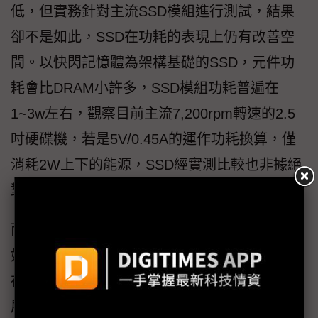
低，但實務針對主流SSD模組進行測試，結果
卻不是如此，SSD在功耗的表現上仍有改善空
間。以快閃記憶體為架構基礎的SSD，元件功
耗會比DRAM小許多，SSD模組功耗普遍在
1~3w左右，觀察目前主流7,200rpm轉速的2.5
吋硬碟機，若是5V/0.45A的運作功耗換算，僅
消耗2W上下的能源，SSD經實測比較也非據絕
對省電優勢。
而實際應用中，部份SSD模組仍有省電效益不
如預期的現象。觀察主要原因在於，雖然SSD
在元件功率與傳統硬碟相較略小，SSD畢竟發
展過程未如HDD具備大量開發經驗與相關節能