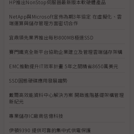
HP推出NonStop伺服器最新版本軟硬體產品
NetApp與Microsoft宣佈為期3年協定 在虛擬化、雲
端運算與儲存管理方面密切合作
宜鼎領先業界推出每秒800MB極速SSD
賽門鐵克全新平台協助企業建立及管理雲端儲存架構
EMC推動提升IT效率計畫 5年之間精省8650萬美元
SSD固態硬碟應用發展趨勢
戴爾高效能資料中心解決方案 開啟進階基礎架構管理
新紀元
專業儲存IC廠商信億科技
伊頓9390 提供可靠的集中式供電保護