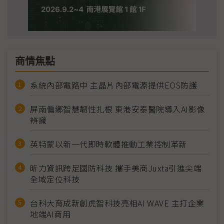
商情焦點
系統內部電路中 主晶片內部電源提供EOS防護
屏南偏鄉智慧韌性扎根 東港安泰醫院導入AI影像
辨識
英特蒙以新一代即時軟體推動工業控制革新
昕力資訊跨足國防科技 攜手美商Juxta引進尖端
全域定位科技
台科大育成新創虎智科技亮相AI WAVE 主打企業
地端AI商用