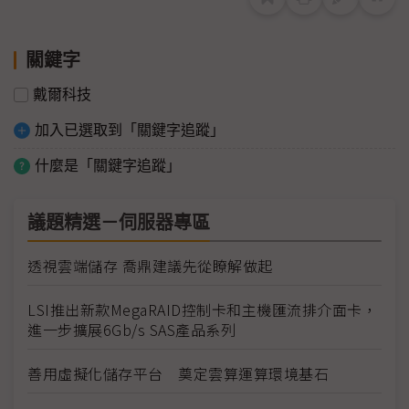
關鍵字
戴爾科技
加入已選取到「關鍵字追蹤」
什麼是「關鍵字追蹤」
議題精選－伺服器專區
透視雲端儲存 喬鼎建議先從瞭解做起
LSI推出新款MegaRAID控制卡和主機匯流排介面卡，
進一步擴展6Gb/s SAS產品系列
善用虛擬化儲存平台 奠定雲算運算環境基石