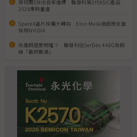
英特爾EMIB良率達標 聯發科第2代ASIC產品
2028準時量產
SpaceX晶片採購大轉向 Elon Musk捨超微全面
採用NVIDIA
光進銅退更明確？ 聯發科估SerDes 448G為銅
線「最終戰場」