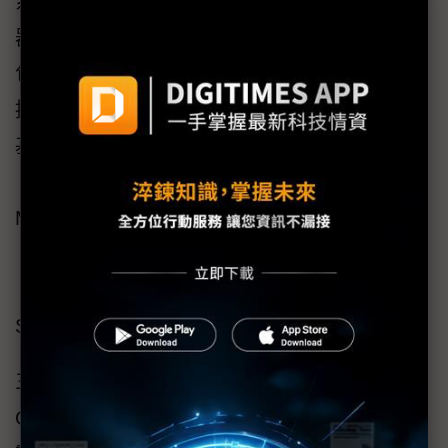
系統的客戶而設立，例如：位於分公司的伺服
器、應用方案、儲存暨網路設備等。涵蓋範圍
包括：異質硬體資產追蹤、故障監控、效能監
控，及遠端存取以作修正等。戴爾提供的遠端
基礎設施監控方案與服務包括：
？ 故障和效能監控（Fault and Performance
Monitoring）
？ 程式修補管理（Patch Management）
？ 網路安全漏洞掃瞄及報告（Vulnerability
Scanning and Reporting）
三、 永續性及法規遵循管理（Continuity and
Compliance Management）— 運用覆蓋全球的