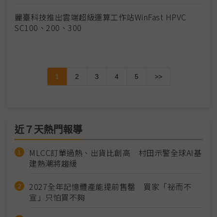
麗臺科技推出雲端超級運算工作站WinFast HPVC
SC100、200、300
1
2
3
4
5
>>
近７天熱門報導
MLCC訂單過熱、出貨比創高 村田示警全球AI基
建熱潮將趨緩
2027全年記憶體產能提前售罄 買家「祕而不
宣」只怕買不夠