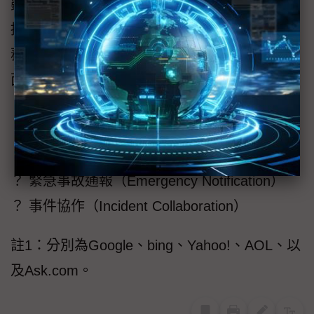
數據中心網路，改善危機管理，保障電子郵件
持續不斷，並提供長期訊息存檔，從而加強業
務永續性、災難復原及法規遵循。戴爾在這方
面提供的應用方案與服務包括：
？ 電子郵件的永續性（Email Continuity）
？ 電子郵件的備份存檔（Email Archive）
？ 電子郵件的安全性（Email Security）
？ 緊急事故通報（Emergency Notification）
？ 事件協作（Incident Collaboration）
註1：分別為Google、bing、Yahoo!、AOL、以
及Ask.com。