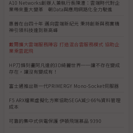
A10 Networks創辦人兼執行長陳澧：雲端時代對企
業帶來重大變革 朝Data與應用網路化全力駛進
惠普在台四十年 邁向雲端新紀元 秉持創新與務實精
神引領科技達到新高峰
戴爾擴大雲端服務陣容 打造混合雲服務模式 協助企
業乘雲起飛
HP刀鋒刻畫阿凡達的3D綺麗世界──讓不存在變成
存在，讓沒有變成有！
富士通推出新一代PRIMERGY Mono-Socket伺服器
F5 ARX檔案虛擬化方案協助SEGA減少66%資料管理
成本
可靠的集中式供電保護 伊頓飛瑞慕品 9390