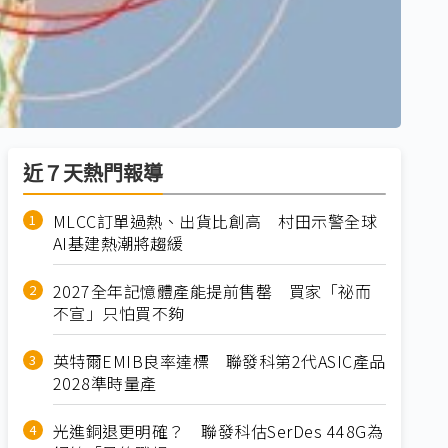
近７天熱門報導
MLCC訂單過熱、出貨比創高 村田示警全球
AI基建熱潮將趨緩
2027全年記憶體產能提前售罄 買家「祕而
不宣」只怕買不夠
英特爾EMIB良率達標 聯發科第2代ASIC產品
2028準時量產
光進銅退更明確？ 聯發科估SerDes 448G為