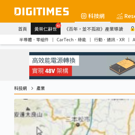
科技網
Res
40
首頁
黃崇仁辭世
《百年，並不孤寂》產業導讀
半導體．零組件
｜
CarTech．綠能
｜
行動．通訊．XR
｜
科技網
產業