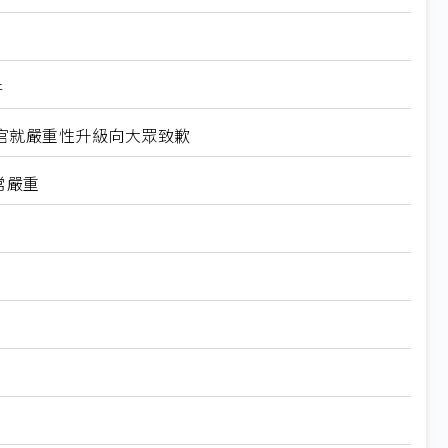
件
官就嚴重性升級向大眾致歉
常嚴重