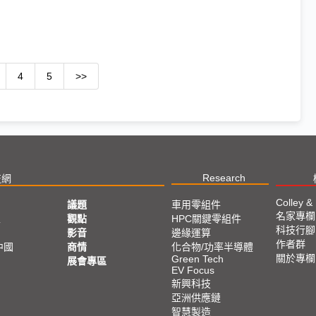
4
5
>>
Research
技網
Colley &
議題
車用零組件
名家專欄
亞
觀點
HPC關鍵零組件
科技行腳
影音
邊緣運算
作者群
中國
商情
化合物/功率半導體
關於專欄
Green Tech
展會專區
EV Focus
新興科技
亞洲供應鏈
智慧製造