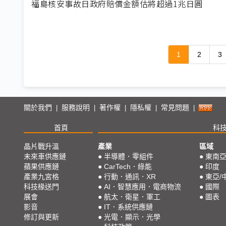
福島核安事故日政府賠償金額估將超過1兆日圓
1
2
3
關於我們
服務說明
著作權
隱私權
常見問題
|
|
|
|
|
首頁
科
晶片戰升溫
產業
區域
未來車供應鏈
●
半導體．零組件
●
東南
蘋果供應鏈
●
CarTech．綠能
●
印度
產業九宮格
●
行動．通訊．XR
●
東亞/
科技椽送門
●
AI．智慧應用．電商物流
●
國際
展會
●
航太．衛星．軍工
●
圖表
影音
●
IT．系統供應鏈
修訂與更新
●
光電．顯示．光學