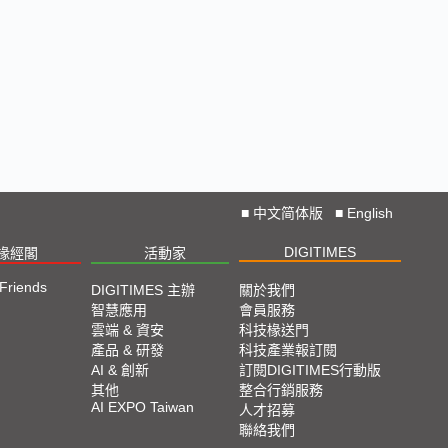
■
中文简体版
■
English
DIGITIMES
椽經閣
活動家
 Friends
DIGITIMES 主辦
關於我們
智慧應用
會員服務
雲端 & 資安
科技椽送門
產品 & 研發
科技產業報訂閱
AI & 創新
訂閱DIGITIMES行動版
其他
整合行銷服務
AI EXPO Taiwan
人才招募
聯絡我們