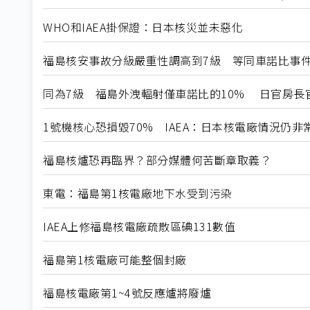
WHO和IAEA掛保證：日本核災並未惡化
福島核安事故分級嚴重性調高到7級 等同車諾比事
同為7級 福島外洩輻射僅車諾比的10% 日官房長
1號機核心恐損毀70% IAEA：日本核電廠情況仍非
福島核爐恐再臨界？部分媒體何苦斷章取義？
東電：福島第1核電廠地下水受到污染
IAEA上修福島核電廠疏散區碘131數值
福島第1核電廠可能整個封廠
福島核電廠第1~4號反應爐將廢爐