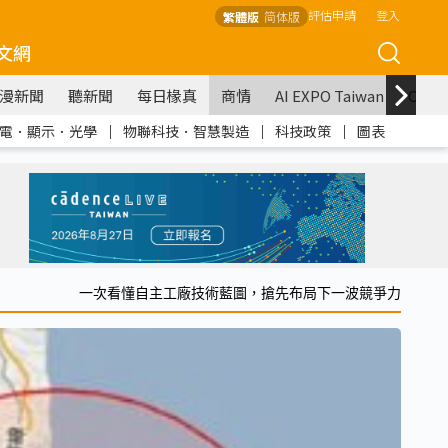
評估申請
登入
繁體版
简体版
文網
漫新聞
聽新聞
每日椽真
商情
AI EXPO Taiwan
COM
電．顯示．光學
｜
物聯科技．智慧製造
｜
科技政策
｜
圖表
一次看懂自主工廠技術藍圖，搶先布局下一波競爭力