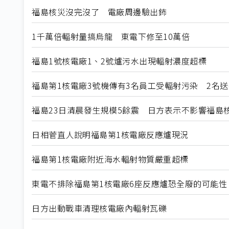
福島核災沒完沒了 電廠周邊驗出鈽
1千萬倍輻射量搞烏龍 東電下修至10萬倍
福島1號核電廠1、2號爐污水出現輻射濃度超標
福島第1核電廠3號機傳有3名員工受輻射污染 2名送
福島23日清晨發生規模5餘震 日方表示不影響福島
日相菅直人說明福島第1核電廠反應爐現況
福島第1核電廠附近海水輻射物質嚴重超標
東電不排除福島第1核電廠6座反應爐恐全廢的可能性
日方出動戰車清理核電廠內輻射瓦礫