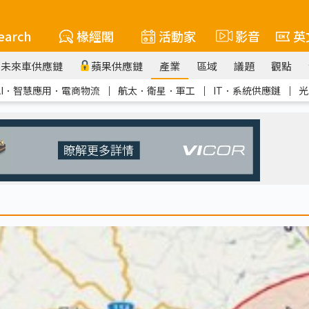
earch
椽經閣
活動家
影音
英
未來車供應鏈
蘋果供應鏈
產業
區域
議題
觀點
AI．智慧應用．電商物流
｜
航太．衛星．軍工
｜
IT．系統供應鏈
｜
光