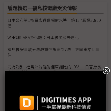
議題精選－福島核電廠受災情報
日本公布第1核電廠週邊輻射水準 銫137超標3,800
倍
WHO和IAEA掛保證：日本核災並未惡化
福島核安事故分級嚴重性調高到7級 等同車諾比事
件
同為7級 福島外洩輻射僅車諾比的10% 日官房長
官就嚴重性升級向大眾致歉
1號機核心恐損毀70% IAEA：日本核電廠情況仍非
常嚴重
福島核爐恐再臨界？部分媒體何苦斷章取義？