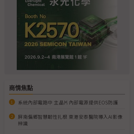
商情焦點
系統內部電路中 主晶片內部電源提供EOS防護
屏南偏鄉智慧韌性扎根 東港安泰醫院導入AI影像
辨識