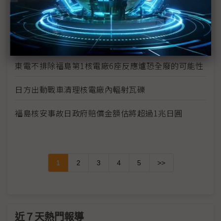
日相菅直人說明福島第1核電廠反應爐現況
福島第1核電廠附近海水輻射物質嚴重超標
東電不排除福島第1核電廠6座反應爐恐全廢的可能性
日方出動戰車清理核電廠內輻射瓦礫
福島核安事故日政府賠償金額估將超過1兆日圓
1
2
3
4
5
>>
近７天熱門報導