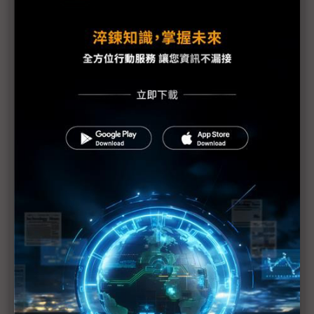
東電：福島第1核電廠地下水受到污染
IAEA上修福島核電廠疏散區碘131數值
福島第1核電廠可能整個封廠
福島核電廠第1~4號反應爐將廢爐
福島核災沒完沒了 電廠周邊驗出鈽
1千萬倍輻射量搞烏龍 東電下修至10萬倍
福島1號核電廠1、2號爐污水出現輻射濃度超標
福島第1核電廠3號機傳有3名員工受輻射污染 2名送
醫
福島23日清晨發生規模5餘震 日方表示不影響福島
核電廠復原作業