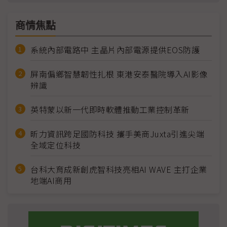
商情焦點
系統內部電路中 主晶片內部電源提供EOS防護
屏南偏鄉智慧韌性扎根 東港安泰醫院導入AI影像
辨識
英特蒙以新一代即時軟體推動工業控制革新
昕力資訊跨足國防科技 攜手美商Juxta引進尖端
全域定位科技
台科大育成新創虎智科技亮相AI WAVE 主打企業
地端AI商用