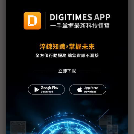
同為7級 福島外洩輻射僅車諾比的10% 日官房長
官就嚴重性升級向大眾致歉
1號機核心恐損毀70% IAEA：日本核電廠情況仍非
常嚴重
福島核爐恐再臨界？部分媒體何苦斷章取義？
東電：福島第1核電廠地下水受到污染
IAEA上修福島核電廠疏散區碘131數值
福島第1核電廠可能整個封廠
福島核電廠第1~4號反應爐將廢爐
福島核災沒完沒了 電廠周邊驗出鈽