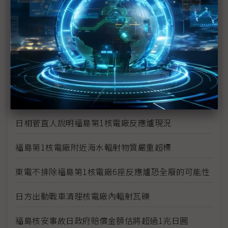
1千萬倍輻射量搞烏龍 東電下修至10萬倍
福島1號核電廠1、2號爐污水出現輻射濃度超標
福島第1核電廠3號機傳有3名員工受輻射污染 2名送
醫
福島23日清晨發生規模5餘震 日方表示不影響福島
核電廠復原作業
日相菅直人說明福島第1核電廠反應爐現況
福島第1核電廠附近海水輻射物質嚴重超標
東電不排除福島第1核電廠6座反應爐恐全廢的可能性
日方出動戰車清理核電廠內輻射瓦礫
福島核安事故日政府賠償金額估將超過1兆日圓