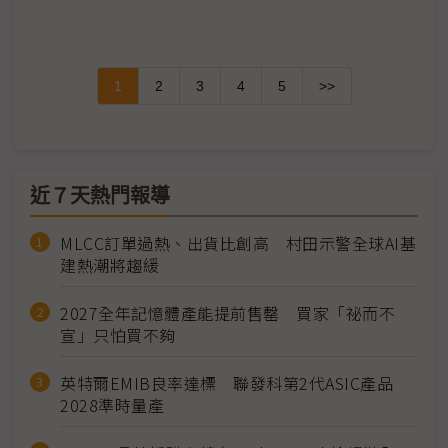
1
2
3
4
5
>>
近７天熱門報導
MLCC訂單過熱、出貨比創高 村田示警全球AI基
建熱潮將趨緩
2027全年記憶體產能提前售罄 買家「祕而不
宣」只怕買不夠
英特爾EMIB良率達標 聯發科第2代ASIC產品
2028準時量產