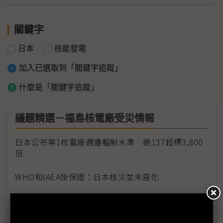
關鍵字
日本
核能發電
加入已選取到「關鍵字追蹤」
什麼是「關鍵字追蹤」
議題精選－福島核電廠受災情報
日本公布第1核電廠週邊輻射水準 銫137超標3,800
倍
WHO和IAEA掛保證：日本核災並未惡化
福島核安事故分級嚴重性調高到7級 等同車諾比事
件