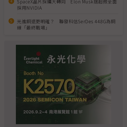
SpaceX晶片採購大轉向 Elon Musk捨超微全面
採用NVIDIA
光進銅退更明確？ 聯發科估SerDes 448G為銅
線「最終戰場」